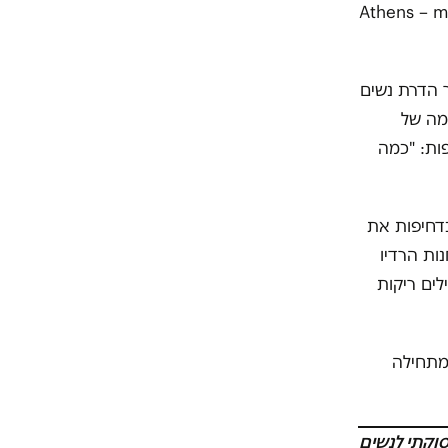
יכם בפוסט שובר שתיקה: “Athens – me, myself
ר הדרת נשים
ומה של
ות: "כמה
בדחיפות את
ות הרדיו
לים ריקות
מתחילה
וקתי לנשים