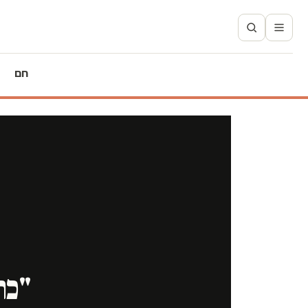
חם
"כר