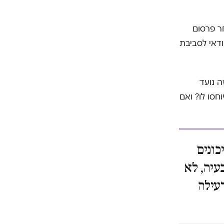
ר פרסום
ודאי לסביבת
 נועד
חסו לו? ואם
כונים
עיה, לא
עילה