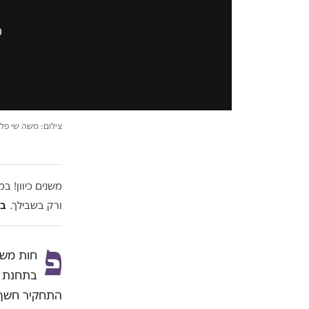
מ
צילום: משה שי פלאש
משנים כיוון! 
ורק בשבילך.
בל
פ
חות משנה
בתחנת ר
התחקיר חשף ס