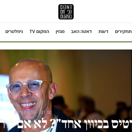
תחקירים
דעות
דאטה האב
מגזין
המקום TV
ניוזלטרים
טור דעה · אלימות מינית
טיס בכיוון אחד"? לא אם קורא