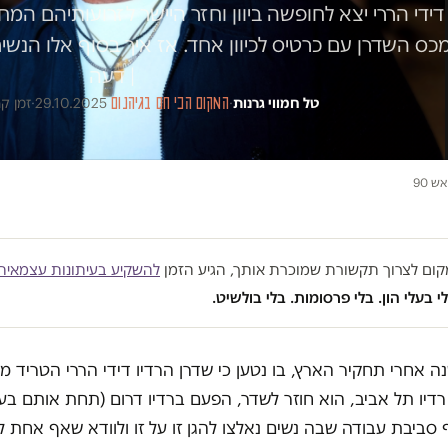
דידי הררי יצא לחופשה ביוון וחזר היישר לזרועותיהם המ
כס השדרן עם כרטיס לכיוון אחד. אז איך בסוף אלו הנש
| דעה
טל חמווי גרנות
·
המקום הכי חם בגיהנום
·
29.10.2025
·
זמן קריא
 90
במקום לצרוך תקשורת שמוכרת אותך, הגיע הזמן
להשקיע בעיתונות עצמאית
י בעלי הון. בלי פרסומות. בלי בולשיט.
 אחרי תחקיר הארץ, בו נטען כי שדרן הרדיו דידי הררי הטריד מי
דיו תל אביב, הוא חוזר לשדר, הפעם ברדיו דרום (תחת אותם בעל
ביבת עבודה שבה נשים נאלצו להגן זו על זו ולוודא שאף אחת 