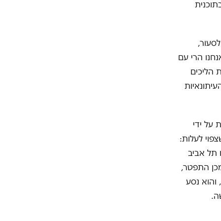
 אילת ה-17 לעיתונות, ובתוכנית
לסעור,
חנו הרי עם
 הליכים
עיתונאיות
 על ידי
צפוי לעלות:
 תל אביב
מכן התפטר,
 והוא נסע
ה.