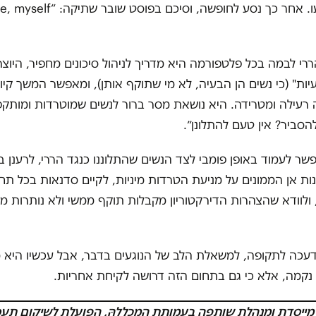
הנשים שנפגעו. אחר כך נסע לחופשה, וס
רי לבמה בכל פלטפורמה היא מדריך לניהול סיכונים מחפיר, היוצ
עיות" (כי נשים הן הבעיה, לא מי שתוקף אותן), ומאפשר המשך קי
רעילה ומטרידה. היא נושאת מסר ברור לנשים שמוטרדות ומותקפ
הסביר? אין טעם להתלונן״.
שר לעמוד באופן פומבי לצד הנשים שהתלוננו כנגד הררי, לרענן 
ות אן הממונים על מניעת הטרדות מיניות, לקיים סדנאות בכל תחנ
 ולוודא שהצהרות הדירקטוריון מקבלות תוקף ממשי ולא נותרות מי
דעכה לתקופה, למשאלת הלב של הנוגעים בדבר, אבל עכשיו היא 
נקמה, אלא כי גם בתחום הזה דרושה לקיחת אחריות.
מייסדת ומנהלת שותפה בעמותת המכללהּ, הפועלת לשיקום תעס