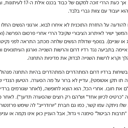
לבד בקרבתו, אך כעת הררי זוכה למקום של כבוד בכנס
א יעבוד עם צוות גברי בלבד.
להודעה על החזרת התוכנית לא איחרו לבוא. ארגוני הנשים החלו 
משך ישיר לאיתרוג הציבורי שקיבל הררי אחרי פרסום הפרשה (ואנ
או שניים). בנוסף שדולת הנשים שלחה מכתב התראה לפני נקיטת
איימה בתביעה נגד רדיו דרום והרשות השנייה וארגון העיתונאים וה
לך וקרא לרשות השנייה לבדוק את מדיניות התחנה.
 בשיחות ברדיו דרום המתהדרים המתהדרים בהיות התחנה מנהולת
 תו תקן אוטומטי), עדיין לא ברור על מה הסערה. הטיעון הנגדי ש
לם את חובו. אחרי הכל, הוא הוצא לחופשה, (לאחר שגורמים ברדיו
 "כרטיס לכיוון אחד" וש"הם רק רוצים שהסערה תדעך"). לאחר 
 שלו ניתקה עמו קשר, כמו גם חברת "יורודרייב" לה שימש פרזנטור,
, "תרבות הביטול" סימנה וי גדול, אבל העניין כאן אינו נקמה או עניש