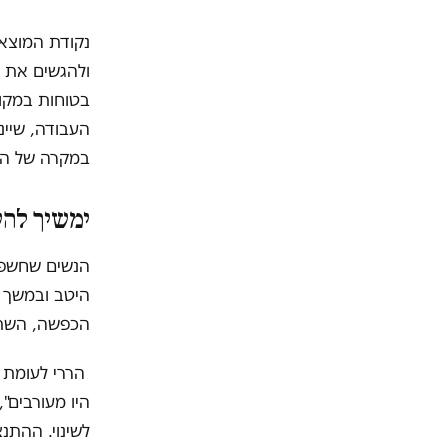
נקודת המוצא
ולהגשים את ע
בטוחות במקום
העבודה, שיינ
במקרה של הר
ימשיך להש
הנשים שחשפו 
היטב ובמשך 
הכפשה, השתקה
הררי לעומת 
היו מעורבים"
לשינוי. ההתנ