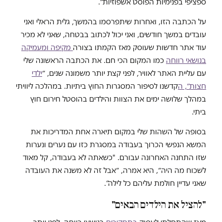
ספציפי בפנימיות הפוסט אשפוזיות״.
על הכתבה הזו, ואחרות שיתפרסמו בהמשך, גלית הראלי ואני
עובדים במשך חודשים, ואני יכול לכתוב בבטחה, שאני לא מכיר
עוד אתר חדשות שעוסק מאז הקמתו בצורה
מקיפה
ומעמיקה
בנושאי
רווחה
כמו המקום הכי חם. את הכתבה הראשונה שלי
עם עליית האתר לאוויר, לפני קצת יותר משמונה שנים, ״
ילדי
חצות״, ה
קדשנו לסיפור המסגרות החוץ ביתיות. במהלכה ליוויתי
במהלך שלושה ימים את הצוות והילדים בהוסטל חירום חוץ
ביתי.
בסופה של השהות שלי במקום תיארה אחת המדריכות את
המשא הנפשי הכרוך בעבודה במסגרת כזו עם נערים ונערות
שזו התחנה האחרונה עבורם. "כשאתה לא בעבודה, קל מאוד
לשכוח מה היה״, היא אמרה, ״אבל זה לא משנה את העובדה
שאני עדיין חולמת עליהם כל לילה“.
"להציל את הילדים הבאים"