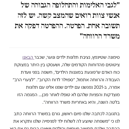
"
לגבי האלימות והתחלופה הגבוהה של
אנשי צוות רואים שהמצב קשה. יש לזה
תשובה אחת. הפרטה. ההפרטה דפקה את
משרד הרווחה
"
סימונה שטיינמץ, נציבת תלונות ילדים ונוער, שכבר
הבאנו
ציטוטים מהדוחות הקודמים שלה, ושעסקו בין היתר במצוקת
כוח האדם ש״פוגעת במוגנות הילדים״, חשפה בפני וועדת
העבודה והרווחה אתמול, ״ספוילר לדוח הקרוב״. ״לצערי הרב״
אמרה, ב-2021 נפגשנו עם ילדים שפנו אלינו עם תלונות
מוצדקות והפניות שלהם לא טופלו לאחר מכן… המגמה הזו
בלטה השנה, והיא באחריות משרד הרווחה״.
בתגובה לכתבה שלנו מיום ראשון, גורם במשרד הרווחה כתב
לנו כי ״משפחה שיוצע לה לשלוח ילד לפנימייה שלנו ותקרא את
הכתבה שלכם תחשוב פעמיים והילדים יישארו בבית גם אם הוא