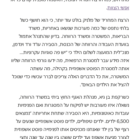
אנשי הצוות
.
הרצח המחריד של מלניק בולט עוד יותר, כי הוא חושף כשל
בלתי נתפס של כמה מערכות שנשאו באחריות, משרד
הבריאות, המשטרה ומשרד הרווחה. בדיון שהתנהל אתמול
בוועדת העבודה והרווחה של הכנסת, הסבירה עו״ד ורד וינדמן,
מנכ״לית המועצה לשלום הילד כי ״יש פה סוגיות עקרוניות…
איזה מידע עבר למסגרת הרפואית, מה ידעו גורמי הרווחה שליוו
אותה למסגרת הפוסט אשפוזית בקהילה, מה עשתה
המשטרה, את כל הדברים האלה צריכים לברר עכשיו כדי שנוכל
להציל את הילדים הבאים״.
כשרקפת בן גיא, מנהלת האגף החוץ ביתי במשרד הרווחה,
נשאלה איזו מעורבות יש לפיקוח על המסגרות ואם הפנימיות
עובדות כאוטונומיות, היא הסבירה שתחת אחריותה ״נמצאים
6,500 ילדים. ילדים טיפוליים, ילדים פוסט אשפוזיים שנעים על
רצף של בין ילד שאנחנו מכניסים אותו לפנימייה פוסט אשפוזית
לצורך מניעת אשפוז ועד ילדים ששהו בין שנה עד שנה וחצי