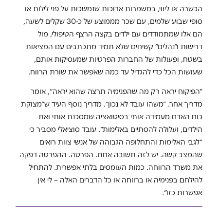
הכשרה או ליווי, במשמרות ארוכות שנמשכות על פני לילות או
סופי שבוע שלמים, עם שכר מממוצע של כ-30 שקלים לשעה,
הם אלו שמתמודדים עם ילדים בקצה הרצף הטיפולי, מול
דרישות ו״נהלים״ קשיחים שלא תמיד מתכתבים עם המציאות
בשטח, ופעולות של החברות הפרטיות שמעסיקות אותם,
שעושות הכל כדי להגדיל עד כמה שאפשר את שורת הרווח.
״הפיקוח יראה רק מה שהפנימיה תרצה שהוא יראה״, אומר
מדריך אחר. ״משהו עובד לא נכון״. מדריך נוסף העיד ש״מצוקת
כוח האדם מעמידה אותי בסיטואציה שמסכנת אותי ואת
הילדים, ועלולה להסתיים באלימות״. עובד סוציאלי מסביר כי
״לגבי האלימות והתחלופה הגבוהה של אנשי צוות רואים
שהמצב קשה. יש לזה תשובה אחת. הפרטה. ההפרטה דפקה
את משרד הרווחה. כמות העומסים בלתי אפשרית. להתחיל
להילחם בפנימיה או ברווחה או כל הדברים האלה – לי אין
אפשרות כזו״.