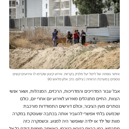
איתור גופתה של ליטל יעל מלניק בקריות. אירוע קיצון שקדמו לו אירועים קשים
נוספים במערכת הרווחה | צילום: נדב אלון פלאש 90
אבל עבור המדריכים והמדריכות, הרכזים, המנהלות, ושאר אנשי
הצוות, החיים מתנהלים מאירוע לאירוע יום אחרי יום, כולם
נסתרים מעין הציבור, וכולם דורשים התמודדות מורכבת
שכמעט בלתי אפשרי להעביר אותה בכתבה שעוסקת במקרה
מוות של ילד או ילדה שאפשר היה למנוע. וכשמקרה כזה
מתרחש, כמו הרצח הנוראי הנוכחי, האשמה מופנית קודם כל אל