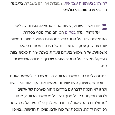
להשקיע בעיתונות עצמאית
שעובדת אך ורק בשבילך.
בלי בעלי
הון. בלי פרסומות. בלי בולשיט.
ב
יום ראשון השבוע, שעות אחרי שנמצאה גופתה של ליטל
יעל מלניק, עלה
במקום
הכי חם פרק נוסף בסדרת
התחקירים שלנו על המתרחש במסגרות החוץ ביתיות. הסיפור
שהבאנו שם, עסק בהתאבדות של נערה במסגרת פוסט
אשפוזית, על השימוש בנערים ונערות בשנת שירות כאנשי צוות
משיקולי תקציב ועל המחיר הנפשי שכרוך בעבודה אינטסיבית
כזו.
בתגובה לכתבה, במשרד הרווחה היו מי שבחרו להאשים אותנו
בחוסר מקצועיות, טענו שאנחנו מטעים את הקוראות והקוראים
וש״זו לא חכמה לדבר עם בודדים מתוך מערכת של אלפים
ולגזור מסקנות רק על סמך זה״. על פי משרד הרווחה, אנחנו
״מתעלמים מהמציאות״, ובחרנו לא לציין כי ״בימים אלה מיושמת
רפורמה גדולה, תוספת של כוח אדם, פנימיות חדשות…באופן