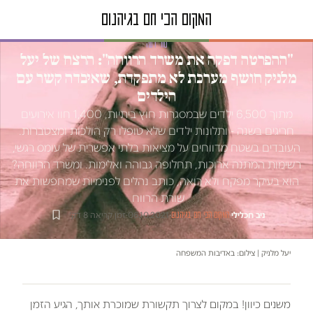
טור דעה
"ההפרטה דפקה את משרד הרווחה": הרצח של יעל
מלניק חושף מערכת לא מתפקדת, שאיבדה קשר עם
הילדים
מתוך 6,500 ילדים שבמסגרות חוץ ביתיות, 1,400 חוו אירועים
חריגים בשנה - ותלונות ילדים שלא טופלו רק הולכות ומצטברות.
העובדים בשטח מדווחים על מציאות בלתי אפשרית של עומס רגשי,
רשימות המתנה ארוכות, תחלופה גבוהה ואלימות. ומשרד הרווחה?
הוא בעיקר מפקח ולא רואה, כותב נהלים לפנימיות שמחפשות את
שורת הרווח
ניב חכלילי
·
·
06.10.2021
·
זמן קריאה 8 דק׳
המקום הכי חם בגיהנום
יעל מלניק | צילום: באדיבות המשפחה
משנים כיוון! במקום לצרוך תקשורת שמוכרת אותך, הגיע הזמן