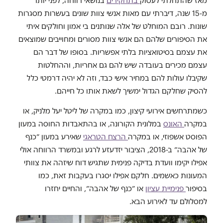
מאז שהתחלתי לעסוק
בתחקירים
בנושאי רווחה, לפני יותר
מ-15 שנה, דיברתי עם מאות אנשי צוות שונים בעשרות מסגרות
שונות. רובם המוחלט של אלה שנותנים בי אמון וחולקים איתי
את הסיפורים שלהם הם אנשי צוות מסורים ומחוייבים שמוצאים
את עצמם בסיטואציות בלתי אפשריות. בסופו של דבר הם
עצמם מכירים בעובדה שיש להם גם אחריות, וההחלטות
שקיבלו עולות להם במחיר אישי כבד, וזה לא יהיה דרמטי כלל
להסיק שחלקם הגדול ימשיך לשאת אותו כל חייהם.
כשמתרחשים אירועי קיצון, כמו במקרה של ליטל יעל מלניק, או
במקרה
האונס
במלונית הקורונה, או בהתאבדות החוסה במעון
הפוסט אשפוזי, או במקרה
הרצח הטראגי
שאירע במעון ״כנף
של אהבה״ ב-2018, הציבור יזדעזע לרגע ובמשרד הרווחה אולי
אפילו יקימו וועדת בדיקה פנימית שתגיש דוח שיזהה את צוותי
המעונות כאשמים. חלקם אפילו יסגרו בעקבות זאת, כמו
בסיפור
פנימיית עציון
או ״כנף של אהבה״, והחיים יחזרו
למסלולם עד לאירוע הבא.