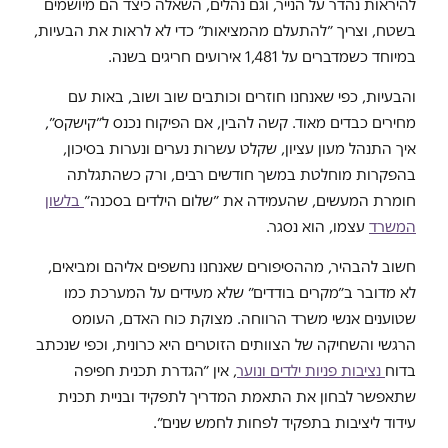
להיראות נהדר על הנייר, וגם נהלים, השאלה כיצד הם מיושמים
בשטח, וצריך ״להתעלם מהמציאות״ כדי לא לראות את הבעיות,
במיוחד כשמדברים על 1,481 אירועים חריגים בשנה.
והבעיות, כפי שאנחנו חוזרים וכותבים שוב ושוב, באות עם
מחירים כבדים מאוד. קשה להבין, אם הפיקוח נכנס ל״קישקס״,
איך התנהל מעון עציון, שקלט עשרות נערים ונערות בסיכון,
בהפקרות מוחלטת במשך חודשים רבים, ורק כשהתגלתה
חומרת המעשים, שהעמידה את ״שלום הילדים בסכנה״
בלשון
המשרד
עצמו, הוא נסגר.
חשוב להבהיר, מההסיפורים שאנחנו נחשפים אליהם ומביאים,
לא מדובר ב״מקרים בודדים״ שלא מעידים על המערכת כמו
שטוענים אנשי משרד הרווחה. מצוקת כוח האדם, העומס
הרגשי והשחיקה של הצוותים הזוטרים היא כרונית, וכפי שנכתב
בדוח
נציבות פניות ילדים ונוער
, אין ״הגדרת תכנית חפיפה
שתאפשר לבחון את התאמת המדריך לתפקיד ובניית תכנית
עידוד ליציבות בתפקיד לפחות לחמש שנים״.