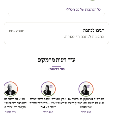
כל הכתבות של ניב חכלילי ›
הגיבו לכתבה
תגובה אחת
התגובות לכתבה הזו סגורות.
עוד דעות מהמקום
עוד בדעות ›
כשח'ליל א-רשק קיבל בחזרה את
מבחן בוזגלוס: יעקב בוזגלו הכריז
נשיא אמריקאי באמת ט
שמו גם המוות שלו הפסיק להיות
שהוא שמאלני – ב״הארץ״ מקווים
לישראל יהיה זה שיציל 
מובן מאליו
״שזה לא AI״
מעצמה ויעזור לה לסיים
הכיבוש
סיון תהל
סיון תהל
נדב תמיר