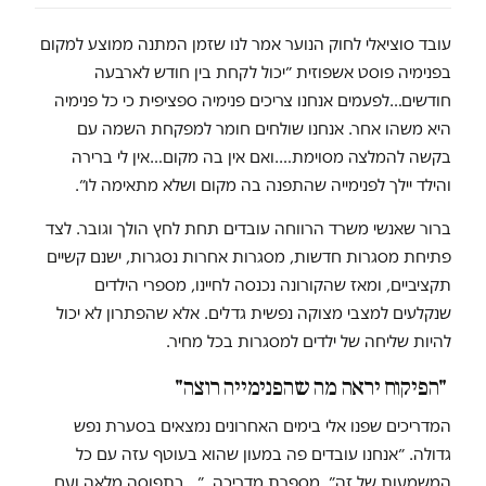
עובד סוציאלי לחוק הנוער אמר לנו שזמן המתנה ממוצע למקום
בפנימיה פוסט אשפוזית ״יכול לקחת בין חודש לארבעה
חודשים…לפעמים אנחנו צריכים פנימיה ספציפית כי כל פנימיה
היא משהו אחר. אנחנו שולחים חומר למפקחת השמה עם
בקשה להמלצה מסוימת….ואם אין בה מקום…אין לי ברירה
והילד יילך לפנימייה שהתפנה בה מקום ושלא מתאימה לו״.
ברור שאנשי משרד הרווחה עובדים תחת לחץ הולך וגובר. לצד
פתיחת מסגרות חדשות, מסגרות אחרות נסגרות, ישנם קשיים
תקציביים, ומאז שהקורונה נכנסה לחיינו, מספרי הילדים
שנקלעים למצבי מצוקה נפשית גדלים. אלא שהפתרון לא יכול
להיות שליחה של ילדים למסגרות בכל מחיר.
"הפיקוח יראה מה שהפנימייה רוצה"
המדריכים שפנו אלי בימים האחרונים נמצאים בסערת נפש
גדולה. ״אנחנו עובדים פה במעון שהוא בעוטף עזה עם כל
המשמעות של זה״, מספרת מדריכה, ״…בתפוסה מלאה ועם