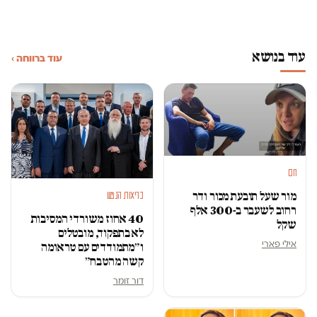
עוד בנושא
עוד ברווחה ›
חם
מור שעל תובעת מכור ודר
בריאות הנפש
רחוב לשעבר ב-300 אלף
40 אחוז משורדי המסיבות
שקל
לא בתפקוד, מובטלים
אילי פארי
ו״מתמודדים עם טראומה
קשה מהטבח״
דור זומר