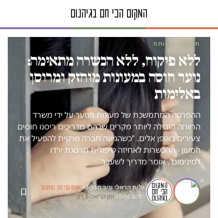
תחקיר · רווחה
ללא פיקוח, ללא הכשרה מתאימה:
נוער חוסה במעונות מוחזק ומרוסן
באלימות
ההפרטה המתמשכת של מעונות הנוער על ידי משרד
הרווחה הובילה ליותר מקרים שבהם מדריכים ריסנו חוסים
צעירים באופן אלים. "כשהגיעה חברה פרטית להפעיל את
המעון - ההכשרות לאחיזה טיפולית מרסנת ירדו
למינימום", אומר מדריך לשעבר
גלית הראלי
ו
ניב חכלילי
·
·
המקום הכי חם בגיהנום
13.04.2021
·
זמן קריאה 6 דק׳