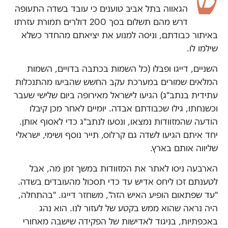
ש
הגאווה בתל אביב טוענים כי עובד בשדה התעופה
דרש מהם תשלום בסך 200 דולרים תמורת עזרתו
באיתור כבודתם, וניסה למנוע את יציאתם מהחדר כשלא
שילמו לו.
השניים, דייגו ופבלו (כל השמות בכתבה בדויים, השמות
המלאים שמורים במערכת עקב החשש שהביעו מהתנכלות
עתידית בנתב"ג) הגיעו לישראל מאירופה ביום שלישי שעבר
וכשנחתו, גילו שכבודתם אבדה. יומיים לאחר מכן קיבלו
הודעה שהמזוודות נמצאו, ונסעו לנתב"ג כדי לאסוף אותן.
יחד איתם הגיעו לשדה גם קרלוס, תייר נוסף ושימי, ישראלי
שליווה אותם בארץ.
הארבעה ניסו לאתר את המזוודות במשך זמן מה, אבל
לטענתם זכו ליחס אדיש עד כדי תסכול מהעובדים בשדה.
"עד שפתאום הופיע האיש הזה", משחזר דייגו. "בהתחלה,
היה נראה שהוא ממש בקטע של לעזור לנו. הוא נהג
באכפתיות, בניגוד לאדישות של הפקידה שישבה מאחורי