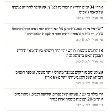
אחרי 34 ימים הודיעה המדינה לבג"ץ: אין עילה להחזיק בגופתו
של סאמי ג'עסוס
סיון תהל · לפני 4 ימים
"ישראל אינה מסוגלת להגן על האזרחים הנמצאים תחת הכיבוש
שלה. רק כוח בינלאומי ירתיע מפני מתקפות המתנחלים״
סיון תהל · לפני 5 ימים
18 הרוגים ביממה: חודש יולי היה הקטלני ביותר מאז תחילת
הפסקת האש ברצועת עזה
סיון תהל · לפני 6 ימים
29 קטינים מוחזקים במעצר מינהלי יותר משנה, ומספר הנשים
הכלואות על רקע ביטחוני זינק ב-67 אחוז
סיון תהל · לפני 6 ימים
ירי בילד בן עשר, פשיטות על כפרים, שריפת רכבים, וניתוק מים:
יותר מ-20 תקיפות ביממה אחת בגדה
דור זומר · לפני 6 ימים