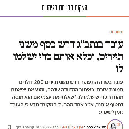
חדשות · חם
עובד בנתב"ג דרש כסף משני
תיירים, וכלא אותם כדי ישלמו
לו
עובד בשדה התעופה דרש משני תיירים 200 דולרים
תמורת עזרתו באיתור המזוודה שלהם, ומנע את יציאתם
מהחדר כדי שישלמו לו. "שאלתי את עצמי אם הוא מנסה
לחטוף אותנו", אמר אחד מהם. ל"המקום" נודע כי העובד
זומן לשימוע
מאשה אברבוך
·
·
16.06.2022
·
זמן קריאה 3 דק׳
המקום הכי חם בגיהנום