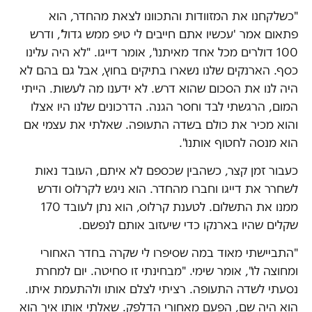
"כשלקחנו את המזוודות והתכוונו לצאת מהחדר, הוא
פתאום אמר 'עכשיו אתם חייבים לי טיפ ממש גדול', ודרש
100 דולרים מכל אחד מאיתנו", אומר דייגו. "לא היה עלינו
כסף. הארנקים שלנו נשארו בתיקים בחוץ, אבל גם בהם לא
היה לנו את הסכום שהוא דרש. לא ידענו מה לעשות. הייתי
המום, הרגשתי לבד וחסר הגנה. הדרכונים שלנו היו אצלו
והוא מכיר את כולם בשדה התעופה. שאלתי את עצמי אם
הוא מנסה לחטוף אותנו".
כעבור זמן קצר, כשהבין שכספם לא איתם, העובד נאות
לשחרר את דייגו וחברו מהחדר. הוא ניגש לקרלוס ודרש
ממנו את התשלום. לטענת קרלוס, הוא נתן לעובד 170
שקלים שהיו בארנקו כדי שיעזוב אותם לנפשם.
"התביישתי מאוד במה שסיפרו לי שקרה בחדר האחורי
ומחוצה לו", אומר שימי. "מבחינתי זו סחיטה. יום למחרת
נסעתי לשדה התעופה. רציתי לצלם אותו ולהתעמת איתו.
הוא היה שם, הפעם מאחורי הדלפק. שאלתי אותו איך הוא