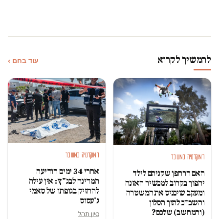
להמשיך לקרוא
עוד בחם ›
דמוקרטיה במשבר
דמוקרטיה במשבר
אחרי 34 ימים הודיעה
האם הרחפן שקניתם לילד
המדינה לבג"ץ: אין עילה
יהפוך בקרוב למכשיר האזנה
להחזיק בגופתו של סאמי
ומעקב שיכניס את המשטרה
ג'עסוס
והשב״כ לתוך הסלון
(והמחשב) שלכם?
סיון תהל