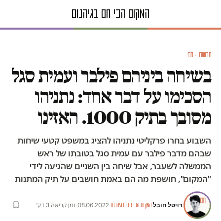
חדשות · חם
בשיחה ביניהם פילבר ועמית סגל
הסכימו על דבר אחד: נתניהו
מסובך בתיק 1000. האזינו
השבוע בחרו פרקליטי נתניהו להציג במשפט קטעי שיחות
שבהם מדבר פילבר עם עמית סגל בטובתו של ראש
הממשלה לשעבר, אבל שיחה בין השניים שהגיעה לידי
"המקום", חושפת מה הם באמת חושבים על תיק המתנות
רויטל חובל
·
·
08.06.2022
·
זמן קריאה 3 דק׳
המקום הכי חם בגיהנום