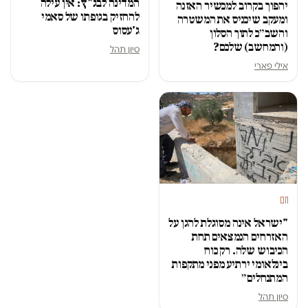
המדינה לבג"ץ: אין עילה
יהפוך בקרוב למכשיר האזנה
להחזיק בגופתו של סאמי
ומעקב שיכניס את המשטרה
ג'עסוס
והשב״כ לתוך הסלון
(והמחשב) שלכם?
סיון תהל
אילי פארי
חם
"ישראל אינה מסוגלת להגן על
האזרחים הנמצאים תחת
הכיבוש שלה. רק כוח
בינלאומי ירתיע מפני מתקפות
המתנחלים״
סיון תהל