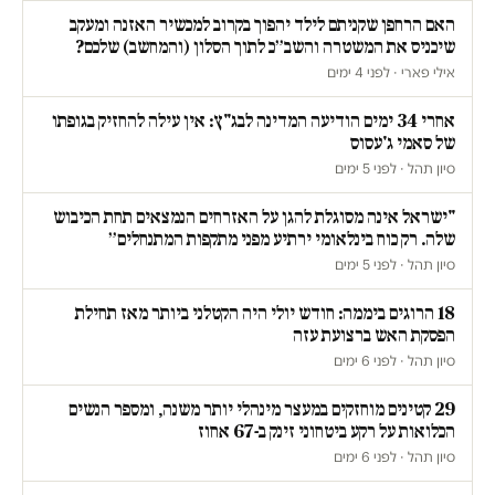
האם הרחפן שקניתם לילד יהפוך בקרוב למכשיר האזנה ומעקב
שיכניס את המשטרה והשב״כ לתוך הסלון (והמחשב) שלכם?
אילי פארי · לפני 4 ימים
אחרי 34 ימים הודיעה המדינה לבג"ץ: אין עילה להחזיק בגופתו
של סאמי ג'עסוס
סיון תהל · לפני 5 ימים
"ישראל אינה מסוגלת להגן על האזרחים הנמצאים תחת הכיבוש
שלה. רק כוח בינלאומי ירתיע מפני מתקפות המתנחלים״
סיון תהל · לפני 5 ימים
18 הרוגים ביממה: חודש יולי היה הקטלני ביותר מאז תחילת
הפסקת האש ברצועת עזה
סיון תהל · לפני 6 ימים
29 קטינים מוחזקים במעצר מינהלי יותר משנה, ומספר הנשים
הכלואות על רקע ביטחוני זינק ב-67 אחוז
סיון תהל · לפני 6 ימים