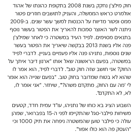
חוק מילצ'ן נחקק בשנת 2008 בתקופת כהונתו של אהוד
אולמרט כראש הממשלה, והעניק לתושבים חוזרים פטור
ממס ופטור מדיווח על הכנסות למשך עשר שנים. ב-2009
ניתנה לשר האוצר סמכות להאריך את הפטור בעשור נוסף
בתנאים מסוימים. לפיד העיד במשטרה כי לאחר שמילצ'ן
פנה אליו בשנת 2013 בבקשה שיאריך את הפטור בעשר
שנים נוספות, נתניהו פנה אליו פעמיים בעניין. לדברי לפיד
במשטרה, בפעם הראשונה שאל אותו "ארנון דיבר איתך על
החוק? אני חושב שזה חוק טוב". לדברי לפיד, הוא אמר לו
שהוא לא בטוח שמדובר בחוק טוב. "בפעם שנייה הוא אומר
לי 'מה עם החוק, מתקדם משהו?'", שיחזר. "אני אומר לו,
לא, לא התקדם".
השבוע הציג בא כוחו של נתניהו, עו"ד עמית חדד, קטעים
משיחות פילבר-סגל שהתקיימו לפני ה-15 בפברואר, שמהן
עולה כי פילבר טוען שהמשטרה ניפחה את תיק 1000 וכי
"העסק פה הוא כולו אפור".