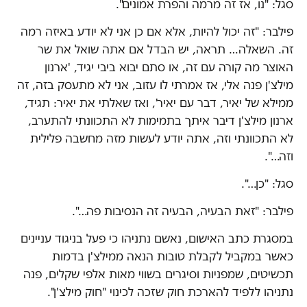
סגל: "נו, אז זה מרמה והפרת אמונים".
פילבר: "זה יכול להיות, אלא אם כן אני לא יודע באיזה רמה
זה. השאלה… תראה, יש הבדל אם אתה שואל את שר
האוצר מה קורה עם זה, או סתם יבוא ביבי יגיד, 'ארנון
מילצ'ן פנה אלי, אז אמרתי לו עזוב, אני לא מתעסק בזה, זה
ממילא של יאיר, דבר עם יאיר', ואז שאלתי את יאיר: תגיד,
ארנון מילצ'ן דיבר איתך בתמימות לא התכוונתי להתערב,
לא התכוונתי וזה, אתה יודע לעשות מזה מחשבה פלילית
וזה…".
סגל: "כן…".
פילבר: "זאת הבעיה, הבעיה זה הנסיבות פה…".
במסגרת כתב האישום, נאשם נתניהו כי פעל בניגוד עניינים
כאשר במקביל לקבלת טובות הנאה ממילצ'ן בדמות
תכשיטים, שמפניות וסיגרים בשווי מאות אלפי שקלים, פנה
נתניהו ללפיד להארכת חוק שזכה לכינוי "חוק מילצ'ן".