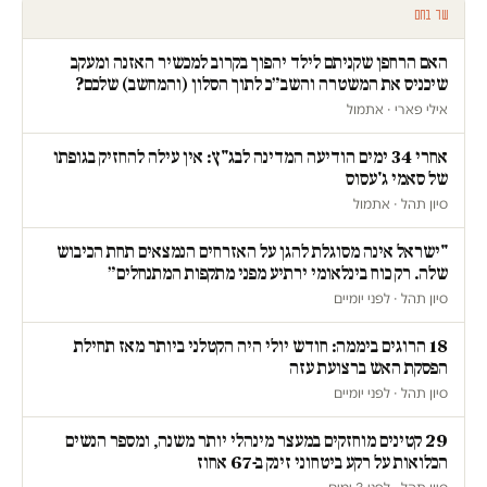
עוד בחם
האם הרחפן שקניתם לילד יהפוך בקרוב למכשיר האזנה ומעקב
שיכניס את המשטרה והשב״כ לתוך הסלון (והמחשב) שלכם?
אילי פארי · אתמול
אחרי 34 ימים הודיעה המדינה לבג"ץ: אין עילה להחזיק בגופתו
של סאמי ג'עסוס
סיון תהל · אתמול
"ישראל אינה מסוגלת להגן על האזרחים הנמצאים תחת הכיבוש
שלה. רק כוח בינלאומי ירתיע מפני מתקפות המתנחלים״
סיון תהל · לפני יומיים
18 הרוגים ביממה: חודש יולי היה הקטלני ביותר מאז תחילת
הפסקת האש ברצועת עזה
סיון תהל · לפני יומיים
29 קטינים מוחזקים במעצר מינהלי יותר משנה, ומספר הנשים
הכלואות על רקע ביטחוני זינק ב-67 אחוז