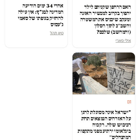
אחרי 34 ימים הודיעה
האם הרחפן שקניתם לילד
המדינה לבג"ץ: אין עילה
יהפוך בקרוב למכשיר האזנה
להחזיק בגופתו של סאמי
ומעקב שיכניס את המשטרה
ג'עסוס
והשב״כ לתוך הסלון
(והמחשב) שלכם?
סיון תהל
אילי פארי
חם
"ישראל אינה מסוגלת להגן
על האזרחים הנמצאים תחת
הכיבוש שלה. רק כוח
בינלאומי ירתיע מפני מתקפות
המתנחלים״