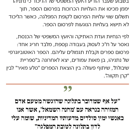
בשבוע שעבר הודיע היועץ המשפטי של הליכוד כי נתניהו
יממן מכיסו את העלויות הכרוכות בפרסום הספר, תוך
תשלום שווי עלויות הפרסום לקופת המפלגה, כאשר הליכוד
לא תישא בעלויות הנוגעות לפרסום הספר.
לפי הנחיות ועדת האתיקה והיועץ המשפטי של הכנסת,
נאסר על ח"כ לעסוק בעבודה נןספת, מלבד חריג אחד:
פרסום ספרים וקבלת תגמולים עליהם. הספר האוטוביוגרפי
של נתניהו, בן מאות עמודים, יצא לאחרונה ב"ספריית
שיבולת", שיתוף פעולה בין הוצאת הספרים "סלע מאיר" לבין
"קרן תקווה".
"על אף שמדובר בתלונה שהוגשה מטעם אדם
המזוהה כנראה עם 'מחנה השמאל', אשר אנו
כאנשי ימין סולדים מדעותיו המדיניות, שומה עלי
לדון בתלונה לטובת המפלגה"