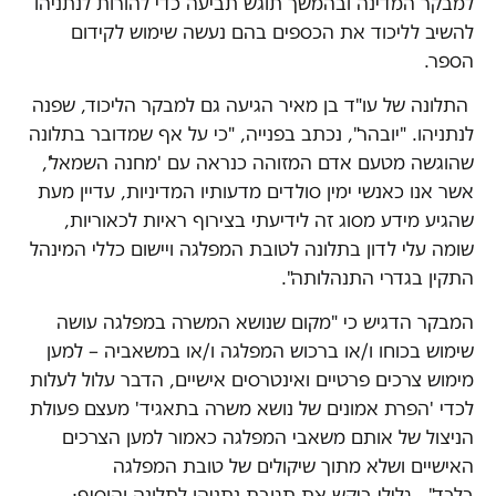
למבקר המדינה ובהמשך תוגש תביעה כדי להורות לנתניהו
להשיב לליכוד את הכספים בהם נעשה שימוש לקידום
הספר.
התלונה של עו"ד בן מאיר הגיעה גם למבקר הליכוד, שפנה
לנתניהו. "יובהר", נכתב בפנייה, "כי על אף שמדובר בתלונה
שהוגשה מטעם אדם המזוהה כנראה עם 'מחנה השמאל',
אשר אנו כאנשי ימין סולדים מדעותיו המדיניות, עדיין מעת
שהגיע מידע מסוג זה לידיעתי בצירוף ראיות לכאוריות,
שומה עלי לדון בתלונה לטובת המפלגה ויישום כללי המינהל
התקין בגדרי התנהלותה".
המבקר הדגיש כי "מקום שנושא המשרה במפלגה עושה
שימוש בכוחו ו/או ברכוש המפלגה ו/או במשאביה – למען
מימוש צרכים פרטיים ואינטרסים אישיים, הדבר עלול לעלות
לכדי 'הפרת אמונים של נושא משרה בתאגיד' מעצם פעולת
הניצול של אותם משאבי המפלגה כאמור למען הצרכים
האישיים ושלא מתוך שיקולים של טובת המפלגה
בלבד". גלילי ביקש את תגובת נתניהו לתלונה והוסיף: