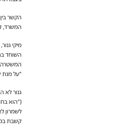
הקשר בין 
המשרד, לה
מיקי גנור
המשטרה א
"על מנת 
גנור לא ה
("הוא בחור
לשמרון לא
קשבת במסד