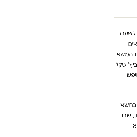
 לשעבר
אים
את המשא
ביץ' שקל
יפש
ובחשאי
, שבו
א