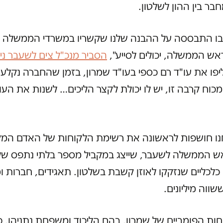
ר בין ההון לשלטון.
בו התבססה על ההבנה שלנו שקשריו במשרדי הממשלה 
ש הממשלה, יכולים לסייע",
הסביר מנכ"ל צים לשעבר ני
פו את עו"ד רם כספי בעו"ד שמרון, בזמן שהחברה נקלע
מכוח קרבה זו, יש לו יכולת לקצר הליכים… לשנות את העוי
נו חושפות לראשונה את רשימת הלקוחות של האדם המק
אש הממשלה לשעבר, שייצג במקביל מספר בלתי נתפס של
כלכליים שנזקקו לאוזן קשבת בשלטון. תאגידים, חברות ו
שווה מיליונים.
ות הפומביים של שמרון, בהם הליכוד ומשפחת נתניהו, כ