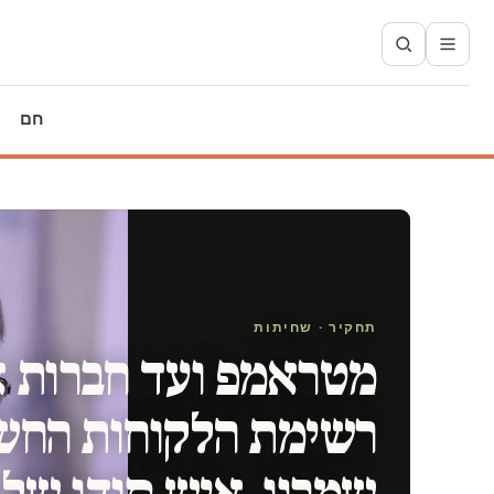
חם
תחקיר · שחיתות
מטראמפ ועד חברות אנ
רשימת הלקוחות החש
שמרון, איש סודו של 