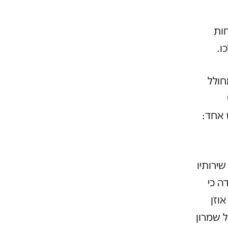
חות
ו.
חולל
 אחד:
ירותיו
ה כי
וזן
 שמרון