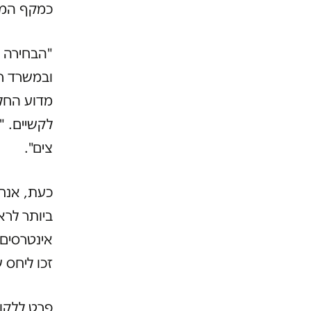
כמקף המחב
"הבחירה 
ובמשרד רא
מדוע החלי
לקשיים. "
צים".
כעת, אנח
ביותר לר
אינטרסים 
זכו ליחס ש
פרט ללקוח