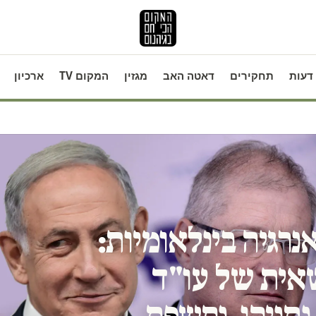
דעות
תחקירים
דאטה האב
מגזין
המקום TV
ארכיון
רגיה בינלאומיות:
אית של עו"ד
נתניהו, נחשפת