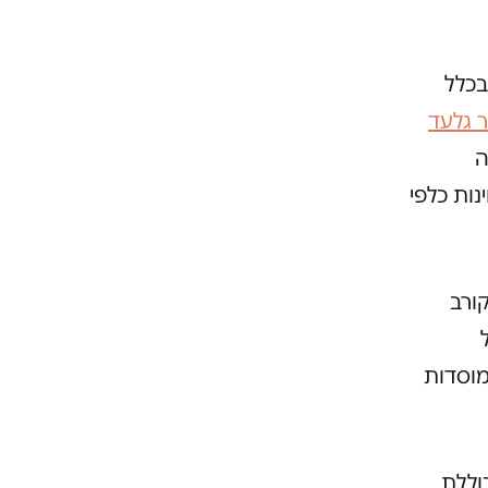
בכלל
ר גלעד
ה
נות כלפי
ורב
מוסדות
וללת