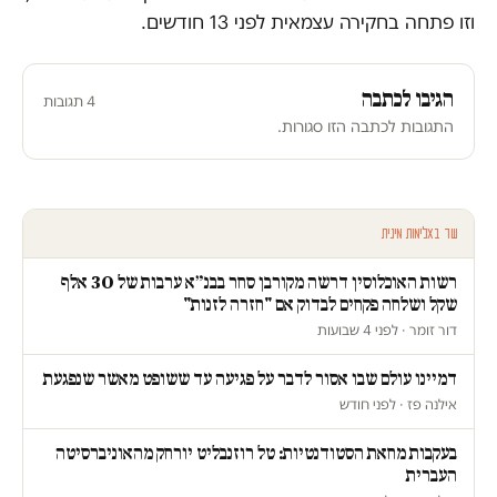
וזו פתחה בחקירה עצמאית לפני 13 חודשים.
הגיבו לכתבה
4 תגובות
התגובות לכתבה הזו סגורות.
עוד באלימות מינית
רשות האוכלוסין דרשה מקורבן סחר בבנ״א ערבות של 30 אלף
שקל ושלחה פקחים לבדוק אם "חזרה לזנות"
דור זומר · לפני 4 שבועות
דמיינו עולם שבו אסור לדבר על פגיעה עד ששופט מאשר שנפגעת
אילנה פז · לפני חודש
בעקבות מחאת הסטודנטיות: טל רוזנבליט יורחק מהאוניברסיטה
העברית