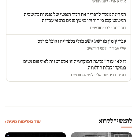
אילי פארי · לפני חודש
המדינה מנסה להפריך את הנזק הנפשי של נפגעות כת שבית
המשפט קבע כי הוחזקו במשך שנים בתנאי עבדות
דור זומר · לפני חודשיים
עבריין מין מורשע יושב מולי בספרייה ואוכל בורקס
עילי אבידר · לפני חודשיים
זו לא ״עוד״ נסיגה דמוקרטית זו אסטרטגיה לצימצום נשים
במוקדי קבלת החלטות
דורית דריה שמואלי · לפני 4 חודשים
להמשיך לקרוא
עוד באלימות מינית ›