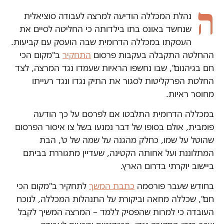
ה
נהלת המכללה הודיעה למרצה לעבודה סוציאלית
שנחשד באונס בתו בילדותה כי החליטה לסיים את
העסקתו במכללה הדרומית שבה הועסק עם קביעות.
ההחלטה התקבלה בעקבות פרסום
התחקיר
ב"מקום הכי
חם בגיהנום", שבו נחשפו הראיות שעמדו נגד המרצה, לצד
החלטת הפרקליטות לסגור את התיק נגדו ונגד רעייתו
מחוסר ראיות.
במכללה הדרומית התלבטו אם לפרסם על כך הודעה
פומבית, אולם בסופו של דבר נמנעו בשל צו איסור הפרסום
שהוטל על שמו, כחלק מהגנה על שמה של ט', הבת
המתלוננת ועל אחותה הקטינה, שעדיין מתגוררת בביתם
ביישוב יוקרתי בדרום הארץ.
בחודש שעבר פורסמה
כתבת המשך
לתחקיר ב"מקום הכי
חם", שכללה מחאה וביקורת על התנהלות המכללה, לנוכח
העובדה כי למרות שהפסיק ללמד – המרצה המשיך לקבל