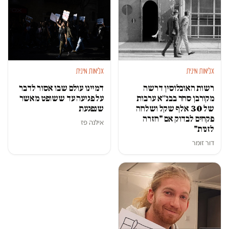
אלימות מינית
אלימות מינית
רשות האוכלוסין דרשה
דמיינו עולם שבו אסור לדבר
מקורבן סחר בבנ״א ערבות
על פגיעה עד ששופט מאשר
של 30 אלף שקל ושלחה
שנפגעת
פקחים לבדוק אם "חזרה
אילנה פז
לזנות"
דור זומר