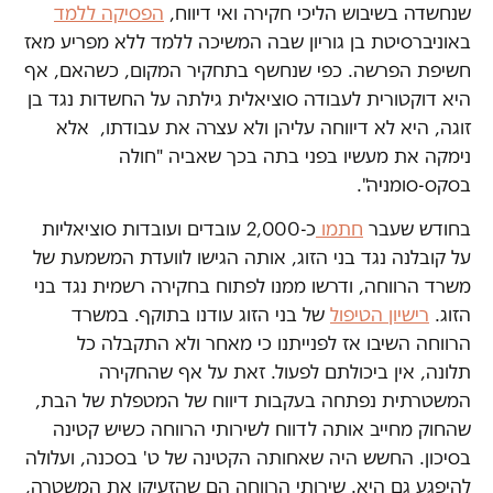
שנחשדה בשיבוש הליכי חקירה ואי דיווח,
הפסיקה ללמד
באוניברסיטת בן גוריון שבה המשיכה ללמד ללא מפריע מאז
חשיפת הפרשה. כפי שנחשף בתחקיר המקום, כשהאם, אף
היא דוקטורית לעבודה סוציאלית גילתה על החשדות נגד בן
זוגה, היא לא דיווחה עליהן ולא עצרה את עבודתו, אלא
נימקה את מעשיו בפני בתה בכך שאביה "חולה
בסקס-סומניה".
בחודש שעבר
חתמו
כ-2,000 עובדים ועובדות סוציאליות
על קובלנה נגד בני הזוג, אותה הגישו לוועדת המשמעת של
משרד הרווחה, ודרשו ממנו לפתוח בחקירה רשמית נגד בני
הזוג.
רישיון הטיפול
של בני הזוג עודנו בתוקף. במשרד
הרווחה השיבו אז לפנייתנו כי מאחר ולא התקבלה כל
תלונה, אין ביכולתם לפעול. זאת על אף שהחקירה
המשטרתית נפתחה בעקבות דיווח של המטפלת של הבת,
שהחוק מחייב אותה לדווח לשירותי הרווחה כשיש קטינה
בסיכון. החשש היה שאחותה הקטינה של ט' בסכנה, ועלולה
להיפגע גם היא. שירותי הרווחה הם שהזעיקו את המשטרה,