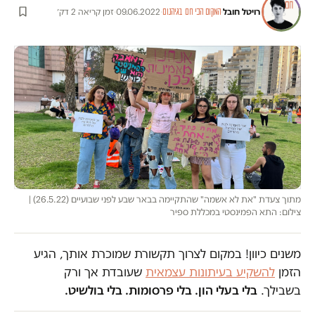
רויטל חובל
·
·
09.06.2022
·
זמן קריאה 2 דק׳
המקום הכי חם בגיהנום
מתוך צעדת "את לא אשמה" שהתקיימה בבאר שבע לפני שבועיים (26.5.22) |
צילום: התא הפמינסטי במכללת ספיר
משנים כיוון! במקום לצרוך תקשורת שמוכרת אותך, הגיע
הזמן
להשקיע בעיתונות עצמאית
שעובדת אך ורק
בשבילך.
בלי בעלי הון. בלי פרסומות. בלי בולשיט.