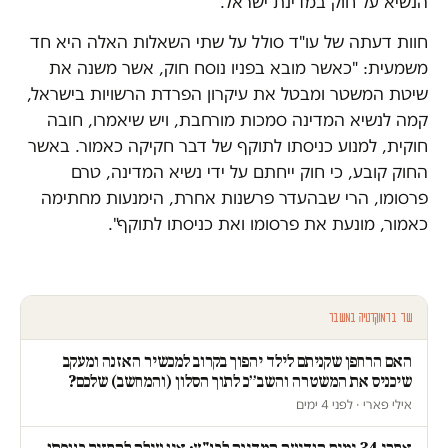
הנשיא על חוק במדינת ישראל.
חוות דעתה של עו"ד סולל על שתי השאלות האלה היא חד
משמעית: "כאשר מובא בפניו נוסח חוק, אשר משנה את
שיטת המשטר ומבטל את עיקרון הפרדת הרשויות בישראל,
קמה לנשיא המדינה סמכות מורחבת, ויש שיאמרו, חובה
חוקית, למנוע כניסתו לתוקף של דבר חקיקה כאמור. באשר
החוק קובע, כי חוק ייחתם על ידי נשיא המדינה, טרם
פרסומו, הרי שבהעדר פרשנות אחרת, הימנעות מחתימה
כאמור, מונעת את פרסומו ואת כניסתו לתוקף".
עוד בדמוקרטיה במשבר
האם הרחפן שקניתם לילד יהפוך בקרוב למכשיר האזנה ומעקב
שיכניס את המשטרה והשב״כ לתוך הסלון (והמחשב) שלכם?
אילי פארי · לפני 4 ימים