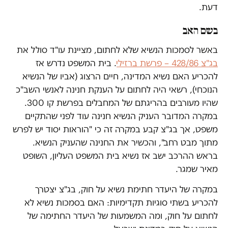
דעת.
בשם האב
באשר לסמכות הנשיא שלא לחתום, מציינת עו"ד סולל את
בג"צ 428/86 – פרשת ברזילי
. בית המשפט נדרש אז
להכריע האם נשיא המדינה, חיים הרצוג (אביו של הנשיא
הנוכחי), רשאי היה לחתום על הענקת חנינה לאנשי השב"כ
שהיו מעורבים בהריגתם של המחבלים בפרשת קו 300.
במקרה המדובר העניק הנשיא חנינה עוד לפני שהתקיים
משפט, אך בג"צ קבע במקרה זה כי "הוראות יסוד יש לפרש
מתוך מבט רחב", והכשיר את החנינה שהעניק הנשיא.
בראש ההרכב ישב אז נשיא בית המשפט העליון, השופט
מאיר שמגר.
במקרה של היעדר חתימת נשיא על חוק, בג"צ יצטרך
להכריע בשתי סוגיות תקדימיות: האם בסמכות נשיא לא
לחתום על חוק, ומה המשמעות של היעדר החתימה של