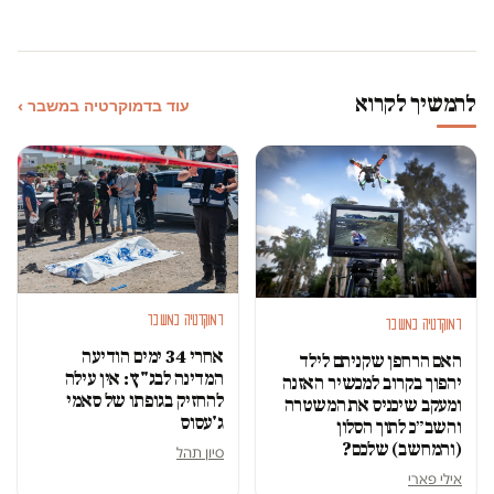
להמשיך לקרוא
עוד בדמוקרטיה במשבר ›
דמוקרטיה במשבר
דמוקרטיה במשבר
אחרי 34 ימים הודיעה
האם הרחפן שקניתם לילד
המדינה לבג"ץ: אין עילה
יהפוך בקרוב למכשיר האזנה
להחזיק בגופתו של סאמי
ומעקב שיכניס את המשטרה
ג'עסוס
והשב״כ לתוך הסלון
(והמחשב) שלכם?
סיון תהל
אילי פארי