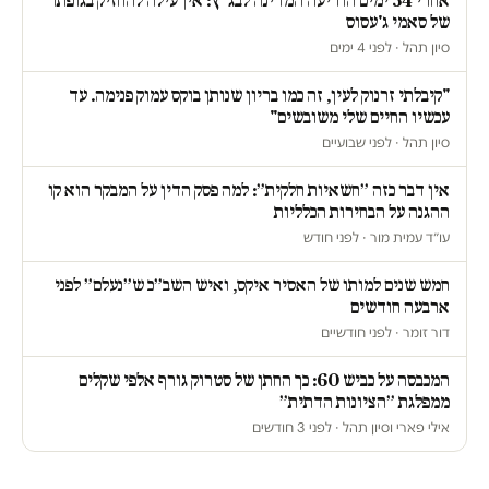
אחרי 34 ימים הודיעה המדינה לבג"ץ: אין עילה להחזיק בגופתו
של סאמי ג'עסוס
סיון תהל · לפני 4 ימים
"קיבלתי זרנוק לעין, זה כמו בריון שנותן בוקס עמוק פנימה. עד
עכשיו החיים שלי משובשים"
סיון תהל · לפני שבועיים
אין דבר כזה ״חשאיות חלקית״: למה פסק הדין על המבקר הוא קו
ההגנה על הבחירות הכלליות
עו״ד עמית מור · לפני חודש
חמש שנים למותו של האסיר איקס, ואיש השב״כ ש״נעלם״ לפני
ארבעה חודשים
דור זומר · לפני חודשיים
המכבסה על כביש 60: כך החתן של סטרוק גורף אלפי שקלים
ממפלגת ״הציונות הדתית״
אילי פארי וסיון תהל · לפני 3 חודשים