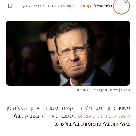
גלית הראלי
·
·
13.02.2023
·
זמן קריאה 4 דק׳
המקום הכי חם בגיהנום
הרצוג | צילום: יונתן זינדל, פלאש 90
משנים כיוון! במקום לצרוך תקשורת שמוכרת אותך, הגיע הזמן
להשקיע בעיתונות עצמאית
שעובדת אך ורק בשבילך.
בלי
בעלי הון. בלי פרסומות. בלי בולשיט.