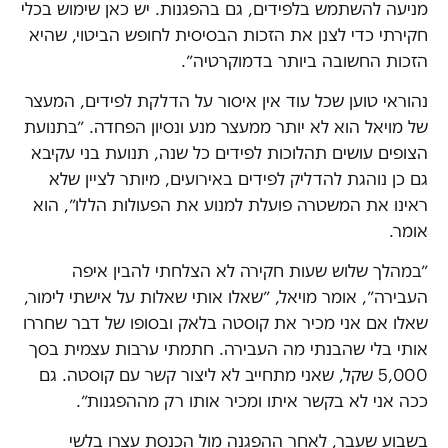
מניעה להשתמש בלפידים, גם בהפגנות. יש כאן שימוש בכלי
חקירתי כדי לצנן את הזכות הבסיסית לחופש הביטוי, שהיא
הזכות החשובה ביותר בדמוקרטיה״.
נהוראי טוען שכל עוד אין איסור על הדלקת לפידים, המעצר
של מויאל הוא לא יותר ממעצר מנע ונסיון הפחדה. ״בתנועת
הצופים עושים תהלוכות לפידים כל שנה, תנועת בני עקיבא
גם כן נוהגת להדליק לפידים באירועים, מיותר לציין שלא
ראינו את המשטרה פועלת למנוע את הפעולות הללו״, הוא
אומר.
״במהלך שלוש שעות חקירה לא הצלחתי להבין איפה
העבירה״, אומר מויאל, ״שאלו אותי שאלות על אישתי לימור,
שאלו אם אני מכיר את קוסטה בלאק ובסופו של דבר שחררו
אותי בלי שהבנתי מה העבירה. חתמתי ערבות עצמית בסך
5,000 שקל, שאני מתחייב לא ליצור קשר עם קוסטה. גם
ככה אני לא בקשר איתו ומכיר אותו רק מההפגנות״.
בשבוע שעבר, לאחר ההפגנה מול הכנסת עצרו בלשי