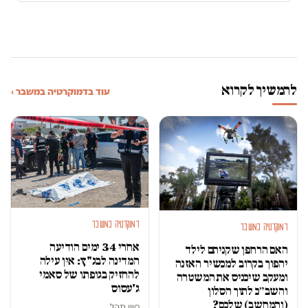
להמשיך לקרוא
עוד בדמוקרטיה במשבר ›
דמוקרטיה במשבר
דמוקרטיה במשבר
אחרי 34 ימים הודיעה
האם הרחפן שקניתם לילד
המדינה לבג"ץ: אין עילה
יהפוך בקרוב למכשיר האזנה
להחזיק בגופתו של סאמי
ומעקב שיכניס את המשטרה
ג'עסוס
והשב״כ לתוך הסלון
(והמחשב) שלכם?
סיון תהל