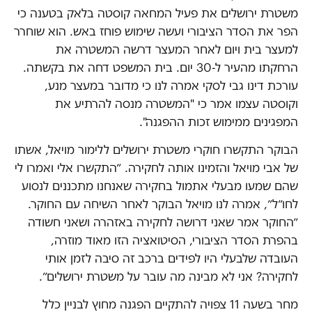
משטרת ירושלים את פעיל המחאה קוסטה בלאק בטענה כי
הפר את הסדר הציבורי ועשה שימוש פוחז באש. הוא שוחרר
למעצר בית ויום לאחר המעצר דרשה המשטרה את
הרחקתו מהעיר ל-30 יום. בית המשפט דחה את בקשתה.
עורכת דינו גבי לסקי אמרה לנו כי מדובר במעצר מנע,
וקוסטה עצמו אמר כי "המשטרה מנסה להרתיע את
המפגינים ממימוש זכות ההפגנה".
הבוקר התקשרו חוקרי משטרת ירושלים ללימור מויאל, אשתו
של אבי מויאל והזמינו אותה לחקירה. ״התקשרו אלי ואמרו לי
שהם שמעו מבעלי אתמול בחקירה שאנחנו מתכננים לנסוע
לחו״ל״, אמרה לנו מויאל הבוקר לאחר השיחה עם החוקר.
״החוקר אמר שאני דרושה לחקירה באזהרה ושאני חשודה
בהפרת הסדר הציבורי, הסיטואציה הזו מאוד מוזרה,
העובדה שלבעלי היו לפידים ברכב זה סיבה לזמן אותי
לחקירה? אני לא מבינה מה עובר על משטרת ירושלים״.
מחר בשעה 11 צפויה להתקיים הפגנה מחוץ לבניין כלל