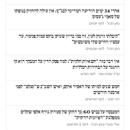
אחרי 34 ימים הודיעה המדינה לבג"ץ: אין עילה להחזיק בגופתו
של סאמי ג'עסוס
סיון תהל · לפני יומיים
"קיבלתי זרנוק לעין, זה כמו בריון שנותן בוקס עמוק פנימה. עד
עכשיו החיים שלי משובשים"
סיון תהל · לפני שבועיים
אין דבר כזה ״חשאיות חלקית״: למה פסק הדין על המבקר הוא קו
ההגנה על הבחירות הכלליות
עו״ד עמית מור · לפני חודש
חמש שנים למותו של האסיר איקס, ואיש השב״כ ש״נעלם״ לפני
ארבעה חודשים
דור זומר · לפני חודשיים
המכבסה על כביש 60: כך החתן של סטרוק גורף אלפי שקלים
ממפלגת ״הציונות הדתית״
אילי פארי וסיון תהל · לפני 3 חודשים