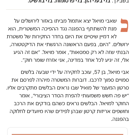
בשבילך.
בלי בעלי הון. בלי פרסומות. בלי בולשיט.
כ
שאבי מויאל יצא אתמול מביתו באזור לירושלים על
מנת להשתתף בהפגנה נגד ההפיכה המשטרית, הוא
לא דמיין שיסיים את היום בחדר החקירות של משטרת
ירושלים. "היום, בפעם הראשונה הרגשתי את הדיקטטורה,
הבנתי שזה לא רק סמסאות״, אומר מויאל. ״אם זה הגיע
אלי, זה יגיע לכל אחד במדינה, אני אזרח שומר חוק״.
אבי מויאל, בן 57, עוכב לחקירה על ידי שבעה בלשים
סמויים סמוך לרכבו. דוברות המשטרה מיהרה לפרסם את
סרטון המעצר של מואיל שבו נראים הבלשים מתקרבים אליו.
״יש פה חשש משמעותי להפרת הסדר הציבורי״, אומר
החוקר למויאל. הבלשים נראים כשהם בודקים את הרכב
וחושפים אריזות קרטון שבהן לפידים שהיו מיועדים לחלוקה
בהפגנה.