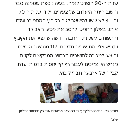
שנות ה-90 הופרט לגמרי. בעיה נוספת שממנה סבל
הישוב היתה היעדרם של צעירים, ילידי שנות ה-70
וה-80 לא ששו להישאר לגור בקיבוץ המתפורר ועזבו
אותו. באילון החליטו להסב את מטעי האבוקדו
והתפוחים לשכונת הרחבה חדשה שתציל את הקיבוץ
ותביא אליו מתיישבים חדשים. 117 מגרשים הוכשרו
והוצעו למכירה לתושבים מבחוץ, המבקשים לקנות
מגרש היו צריכים לעבור רף קל יחסית בדמות ועדת
קבלה של ארבעה חברי קיבוץ.
גיסיה אגרא. "כשהגענו לקיבוץ לא התנערנו מהיהדות אלא רק מסממני הפולחן
שלה"