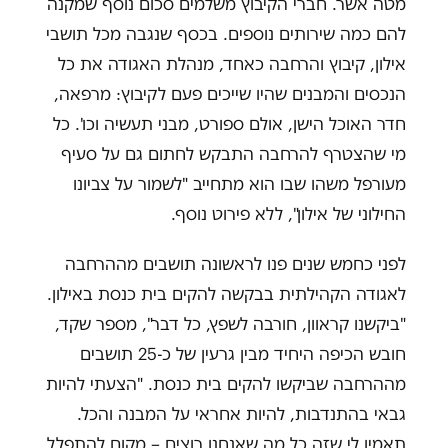
מטה אשר. חברי הקיבוץ משלמים סכום נוסף שמקנה
להם כמה שירותים נוספים. בכסף שנגבה מכל תושבי
אילון, קיבוץ והרחבה כאחד, מנהלת האגודה את כל
הנכסים והמבנים שהיו שייכים פעם לקיבוץ: מרפאה,
חדר האוכל הישן, אולם ספורט, מבני תעשיה וכו'. כל
מי שהצטרף להרחבה התבקש לחתום גם על סעיף
מעורפל משהו שבו הוא מתחייב "לשמור על צביונו
החילוני של אילון", ללא פירוט נוסף.
לפני כחמש שנים פנו לראשונה תושבים מההרחבה
לאגודה הקהילתית בבקשה להקים בית כנסת באילון.
"ביקשנו קראוון, חורבה לשפץ, כל דבר", מספר שקד,
חובש הכיפה היחיד מבין גרעין של כ-25 תושבים
מההרחבה שביקשו להקים בית כנסת. "הצעתי להיות
גבאי בהתנדבות, להיות אחראי על המבנה והכל.
תאמין לי שזה כל מה שאנחנו רוצים – מקום להתפלל