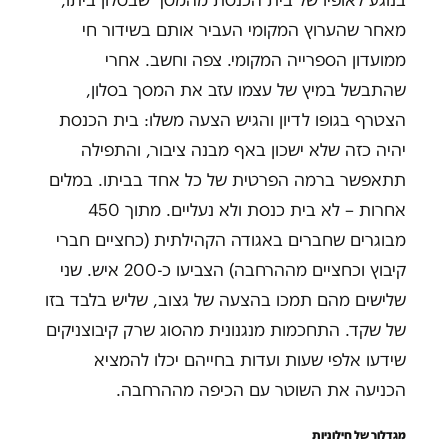
בנוגע לאופיו של בית הכנסת מהמסך שבסלון ביתו,
מאחר שהערוץ המקומי העביר אותם בשידור חי
ממועדון הספרייה המקומי. צפה וחשב. אחרי
שהתבשל במיץ של עצמו עזב את המסך בסלון,
הצטרף בגופו לדיון והגיש הצעה משלו: בית הכנסת
יהיה כזה שלא ישכון באף מבנה ציבור, והתפילה
תתאפשר ברמה הפרטית של כל אחד בביתו. במלים
אחרות – לא בית כנסת ולא נעליים. מתוך 450
מבוגרים שחברים באגודה הקהילתית (כחציים חברי
קיבוץ וכחציים מההרחבה) הצביעו כ-200 איש. שני
שלישים מהם תמכו בהצעה של גצוב, שליש בלבד בזו
של שקד. התחכמות מנגנונית מהסוג שרק קיבוצניקים
שידעו אלפי שעות ועדות בחייהם יכלו להמציא
הכניעה את השוטר עם הכיפה מההרחבה.
מגדלור של חילוניות