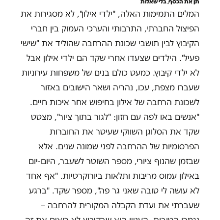
תן את הכסף, בלי שאלות
המלים התמימות האלה, "ילדי אילון", לא מסגירות את
הפיצול החברתי, התרבותי והערכי העמוק בין חברי
הקיבוץ לבין תושבי שכונת ההרחבה שהוליד את "שישי
פעיל". הילדים שצעדו אחרי שקד הם ילדי אילון אבל
לא ילדי קיבוץ. כמעט כולם בנים של משפחות עירוניות
שעברו מצפת, עכו, נהריה ושאר הישובים באזור
לשכונת הרחבה של אילון בחיפוש אחר איכות חיים.
"אנשים באו לפה עם חזון: "לגור בתוך ציור", מצטט
שקד את הסלוגן השווקי שעיטר את החוברות
הפרסומיות של ההרחבה לפני שמונה שנים. אלא
שבזמן שהנוף ציורי, מספר השוטר לשעבר, היום-יום
באילון עמוס מריבות ותלאות ביורוקרטיות. "אף אחד
לא עושה לי טובה שאני גר פה", מספר שקד. "ברגע
שעברתי את ועדת הקבלה המקורית להרחבה –