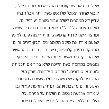
שקלים. נראה שהקונספט הזה לא מתרומם באילון,
קיבוץ שחדר האוכל שלו אינו פעיל יותר אבל חבריו
עדיין לא ממהרים לשלם עבור גינונים "עירניקיים".
מצדו האחד של "דילן" נמצאת חנות בגדים יד שנייה
ומהצד השני סדנת קרמיקה; חזית הקפה פונה למוסך
שפעם אירח את מיטב הקומביינים והג'ון-דירים והיום
מתמקד בתיקון קלנועיות, כשבתווך, הרחבה הראשית
של הקיבוץ. גבר ואשה מדור המייסדים של הקיבוץ
נפגשים במרכזה בעת הליכה שלא ברור אם תכליתה
ג'וגינג או סידורים. "בוקר טוב ילדונת", זורק הזקן
המשופם לזקנה שלבושה בשמלה ששרדה משנות
ה-50 והיום נחשבת וינטג'. גננת שדוחפת עגלול ובו
עומדים ארבעה זאטוטים חולפת על פניהם. כל
הילדים, ללא יוצא מהכלל, יחפים ואוכלים פירות.