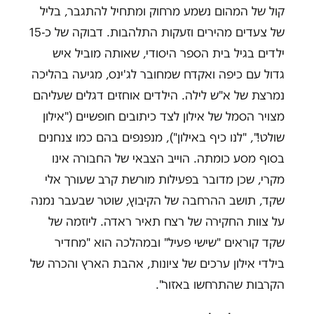
קול של המהום נשמע מרחוק ומתחיל להתגבר, בליל
של צעדים מהירים וזעקות התלהבות. דבוקה של כ-15
ילדים בגיל בית הספר היסודי, שאותה מוביל איש
גדול עם כיפה ואקדח שמחובר לג'ינס, מגיעה בהליכה
נמרצת של א"ש לילה. הילדים אוחזים דגלים שעליהם
מצויר הסמל של אילון לצד כיתובים חופשיים ("אילון
שולט!", "לנו כיף באילון"), מנפנפים בהם כמו צנחנים
בסוף מסע כומתה. הוייב הצבאי של החבורה אינו
מקרי, שכן מדובר בפעילות מורשת קרב שעורך אלי
שקד, תושב ההרחבה של הקיבוץ, שוטר שבעבר נמנה
על צוות החקירה של רצח תאיר ראדה. ליוזמה של
שקד קוראים "שישי פעיל" ובמהלכה הוא "מחדיר
בילדי אילון ערכים של ציונות, אהבת הארץ והכרה של
הקרבות שהתרחשו באזור".