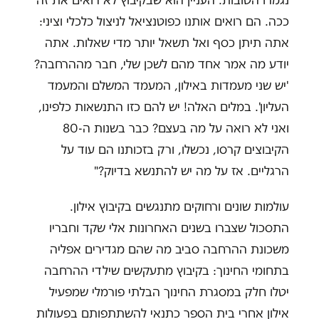
נגמרו הטובות. העניין הוא שבקיבוץ לא רואים את זה
ככה. הם רואים אותנו כפוטנציאל לניצול כלכלי וציני:
אתה תיתן כסף ואל תשאל יותר מדי שאלות. אתה
יודע מה אמר אחד מהם לשכן שלי, חבר מההרחבה?
'יש שני מעמדות באילון, המעמד המשלם והמעמד
העליון'. במלים האלה! יש להם כזו התנשאות כלפינו,
ואני לא רואה על מה בעצם? כבר בשנות ה-80
הקיבוצים קרסו, נכשלו, ורק בזכותנו הם עוד על
הרגליים. אז על מה יש להתנשא בדיוק?"
עולמות שונים ורחוקים מתנגשים בקיבוץ אילון.
התסכול שצברו בשנים האחרונות אלי שקד וחבריו
משכונת ההרחבה סביב מה שהם מגדירים אפליה
בתחומי החינוך: בקיבוץ מתעקשים שילדי ההרחבה
יטלו חלק במסגרת החינוך הבלתי פורמלי שמפעיל
אילון אחרי בית הספר כתנאי להשתתפותם בפעולות