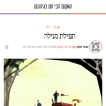
מגזין · דת
תפילת נעילה
עופר מתן
·
·
12.11.2013
·
זמן קריאה 14 דק׳
המקום הכי חם בגיהנום