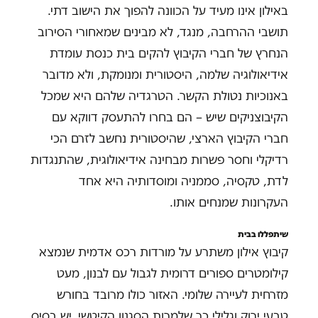
באילון אינו מעיד על הכוונה להפוך את הישוב דתי.
תושבי ההרחבה, מנגד, לא מבינים שמאחורי הסירוב
הנחרץ של חברי הקיבוץ להקים בית כנסת עומדת
אידיאולוגיה שלמה, היסטורית ומנומקת, ולא מדובר
באנוכיות נטולת הקשר. הטרגדיה שלהם היא שמכל
הקיבוצניקים שיש – הם בחרו להתעסק דווקא עם
חברי הקיבוץ הארצי, שהיסטורית נחשב לזרם הכי
רדיקלי וחסר פשרות מבחינה אידיאולוגית, שהתנגדות
לדת, טקסיה, סממניה ומוסדותיה היא אחד
העקרונות שמנחים אותו.
שיתפללו בבית
קיבוץ אילון משתרע על מורדות רכס אדמית שנמצא
קילומטרים ספורים דרומית לגבול עם לבנון, מעט
מזרחית לעיירה שלומי. האזור כולו מרובד בחורש
טבעי ירוק וגלילי כך שלמרות הסגנון הקיטשי, יש בסיס