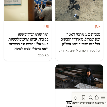
מגזין
מגזין
מכסות נפט, מרכזי דאטה
"מה שהמתנחלים עשו
וכיפת ברזל: מאחורי הקלעים
בליכוד, אנחנו צריכים לעשות
של הגט האמירותי מאופ"ק
בשמאל": הגוש נגד הכיבוש
יוצא מקפלן ומגיע לכנסת
איל ספיר
ו
הפורום לחשיבה אזורית
סיון תהל
חינוך
מה יואב קיש יכול ללמוד
תפריט
בית
חיפוש
שמורים
תמיכה