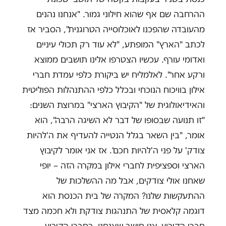
ההרחבה שם אף שהוא חילוני גמור. "אנחנו נהנים
מהעובדה שהפכנו לאוכלוסייה הטרוגנית", הסביר אז
לכתב "הארץ" המופתע, "לא עוד רק תכולי עיניים
ואדומי עורף. עכשיו הצטרפו אלינו תושבים ממוצא
ורקע אחר". לאלמליח יש ביקורת כלפי עמדת חברי
אילון בוויכוח הנוכחי ובכלל כלפי ההתנהלות הפוליטית
והאידיאולוגית של "הקיבוץ הארצי" במרוצת השנים:
"זו תנועה שבסופו של דבר לא השיגה הרבה", הוא
אומר, "בין השאר בגלל הנטייה להעדיף את ה'להיות
צודק' על פני ה'להיות חכם'. אז אני אומר לקיבוץ
הארצי וספציפית לחברי אילון במקרה הזה – יופי
שאחנו אולי צודקים, אבל מה ההשלכות של
ההתעקשות שלנו? המקרה של בית הכנסת הוא
דוגמה קלאסית של התנהגות צודקת ולא חכמה מצד