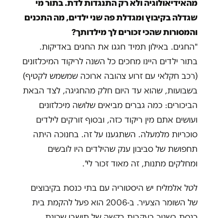
מהאידיאולוגיה ולא רק התנגדות לדת. בתור מי
שגדלה בקיבוץ ומגדלת פה שני ילדים, מה התכנים
והמסורות שהכי זכורים לך מילדותך?
"החגים. באילון תמיד חגגו את החגים באדיקות.
בתור ילדים היינו מחכים כל השנה לריקוד המיכלזונים
(רכב חקלאי עם זרוע צהובה ארוכה שמשמש לקטיף)
בשבועות, שהוא עד היום חלק מהחגיגה, לצד הבאת
הביכורים: כמה גברים מביאים שלושה מיכלזונים
ועושים אתם מין ריקוד כזה, ובסוף זורקים לילדים
סוכריות מלמעלה. השתגענו על זה. בחנוכה היתה
תחפושת של סביבון ענק שהילדים היו לובשים
ומחלקים מתנות, זה מאוד זכור לי".
לטל אלמליח יש היסטוריה עם בתי כנסת בקיבוצים
של השומר הצעיר. ב-2006 הוא פעל להקמת בית
כנסת בשניר בעקבות בקשה של תושבי שכונת