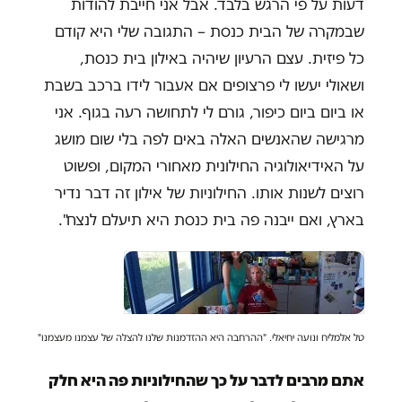
דעות על פי הרגש בלבד. אבל אני חייבת להודות
שבמקרה של הבית כנסת – התגובה שלי היא קודם
כל פיזית. עצם הרעיון שיהיה באילון בית כנסת,
ושאולי יעשו לי פרצופים אם אעבור לידו ברכב בשבת
או ביום ביום כיפור, גורם לי לתחושה רעה בגוף. אני
מרגישה שהאנשים האלה באים לפה בלי שום מושג
על האידיאולוגיה החילונית מאחורי המקום, ופשוט
רוצים לשנות אותו. החילוניות של אילון זה דבר נדיר
בארץ, ואם ייבנה פה בית כנסת היא תיעלם לנצח".
טל אלמליח ונועה יחיאלי. "ההרחבה היא ההזדמנות שלנו להצלה של עצמנו מעצמנו"
אתם מרבים לדבר על כך שהחילוניות פה היא חלק