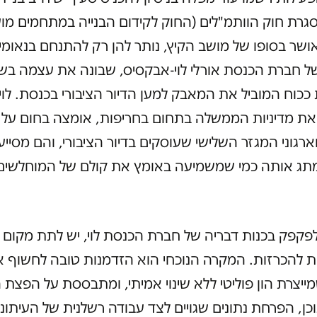
סגרת חוק הוותמ"לים (החוק לקידום הבנייה במתחמים מו
אושר בסופו של מושב הקיץ, נותר להן רק להתנחם בנאומי
ל חברת הכנסת אורלי לוי-אבקסיס, שבונה את עצמה בשנ
ככוח המוביל את המאבק למען הדיור הציבורי בכנסת. לוי,
ת מדיניות הממשלה בתחום בחריפות, אומצה בחום על י
ארגוני המגזר השלישי שעוסקים בדיור הציבורי, והם מסייע
מתג אותה כמי שמשמיעה באומץ את קולם של המוחלשים 
פקפק בכנות דבריה של חברת הכנסת לוי, יש לתת מקום 
ת להכרזות. המקרה הנוכחי הוא הזדמנות טובה לחשוף 
יצרת הון פוליטי ללא שינוי אמיתי, ומתבססת על הפצת 
כן, הפרחת נתונים שגויים לצד עבודה רשלנית של העיתונו