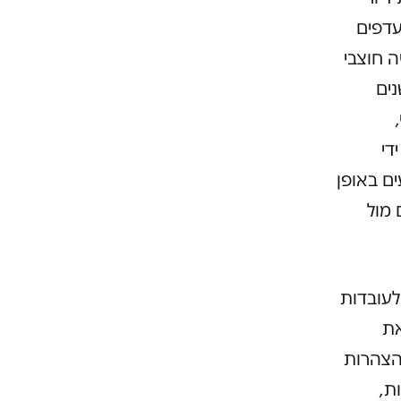
עדפים
ה חוצבי
ים
די
ים באופן
מול
לעובדות
את
הצהרות
ת,