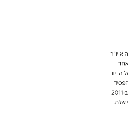
 וכיום היא יו"ר
אחד
 הדיור
הפסיד
בבחירות בשנה שעברה). מנהלת משרד עמידר בבית שאן, שזכתה ב-2011
 שלה.