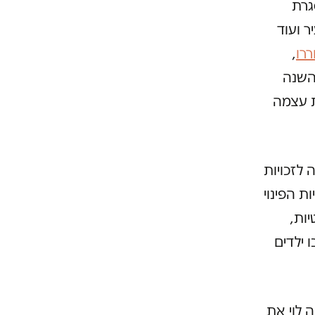
זכו במסגרת
 ועוד
רו
,
י ש"בעטו אותה החוצה" והיא עם בית שאן גמרה "ב-20 השנה
ת עצמה
לזכויות
ת הפינוי
יות,
 ילדים
, נימקה לוי את