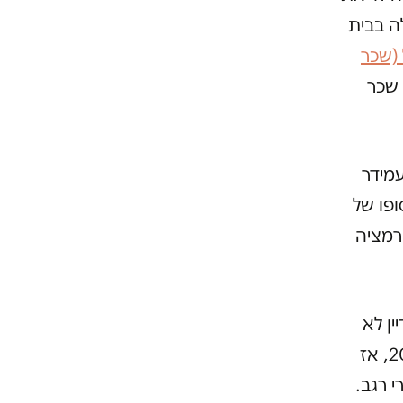
ה בבית
שלם את ה-200 שקל (שכר
-אדם לא משלם 200 שקל שכר
מידר
ופו של
רמציה
ין לא
פעלה למען הדיור הציבורי. היא החלה בזה רק אחרי מחאת קיץ 2011, אז
י רגב.