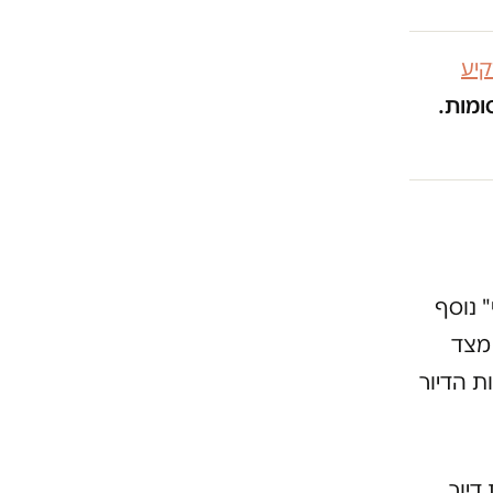
יע
ומות.
 נוסף
מצד
ת הדיור
דיור