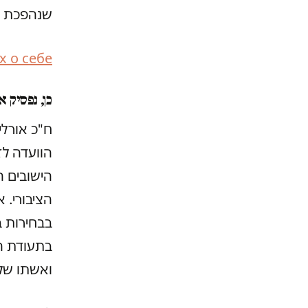
שנהפכת ל
х о себе
כן, נפסיק את
הוועדה לז
הישובים ה
הציבורי. 
בתעודת הו
ואשתו של