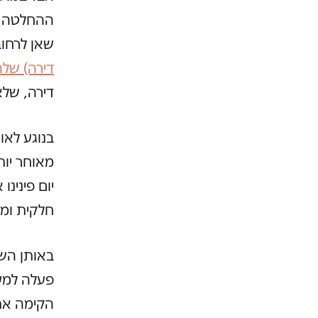
ההחלטה לפ
שאן לרחו
דירה) שלה
דירה, שלא
בנוגע לא
מאוחר יותר
יום פינינ
חלקית ומג
באותן השנ
הקימה את 