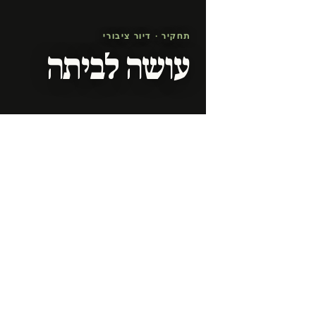
תחקיר · דיור ציבורי
עושה לביתה