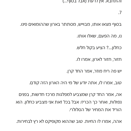
והתחבא. אין לדעת (אבל בסוף…)
7.
בסוף מצאו אותו, מבוייש, מסתתר בארון שההומואים פינו.
נו, מה הפעם, שאלו אותו.
כחלון…? הציע בקול חלש.
חזור, חזור לארון, אמרו לו.
יש פה ריח מוזר, אמר החד קרן.
טוב, אמרו לו, אתה יודע של מי היה הארון הזה קודם.
אה, אמר החד קרן שמצביע למפלגות מרכז חדשות, בפנים
נפולות, ואחר כך הכריז: אבל בכל זאת אני מצביע כחלון. הוא
הוריד את המחיר של הסלולרי.
אהה, אמרו לו החיות. טוב שההוא מקופיקס לא רץ לבחירות.