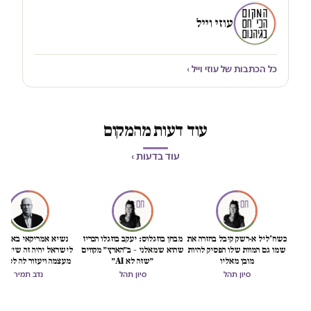
עוזי וייל
כל הכתבות של עוזי וייל ›
עוד דעות מהמקום
עוד בדעות ›
כשח'ליל א-רשק קיבל בחזרה את
מבחן בוזגלוס: יעקב בוזגלו הכריז
נשיא אמריקאי באמת ט
שמו גם המוות שלו הפסיק להיות
שהוא שמאלני – ב״הארץ״ מקווים
לישראל יהיה זה שיציל 
מובן מאליו
״שזה לא AI״
מעצמה ויעזור לה לסיים
הכיבוש
סיון תהל
סיון תהל
נדב תמיר