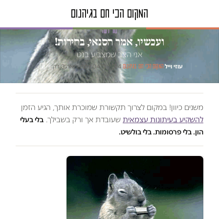
טור דעה
ועכשיו, אמר הסנאי, בחירות!
אני הצב שמצביע בנט
עוזי וייל
·
·
04.12.2014
·
זמן קריאה 3 דק׳
המקום הכי חם בגיהנום
משנים כיוון! במקום לצרוך תקשורת שמוכרת אותך, הגיע הזמן
להשקיע בעיתונות עצמאית
שעובדת אך ורק בשבילך.
בלי בעלי
הון. בלי פרסומות. בלי בולשיט.