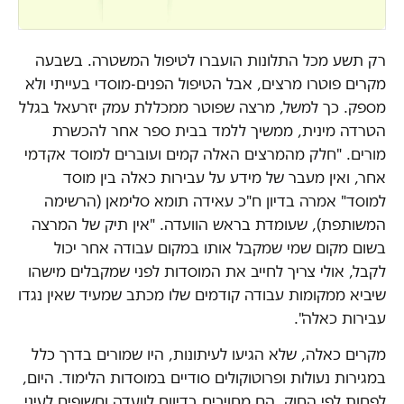
רק תשע מכל התלונות הועברו לטיפול המשטרה. בשבעה
מקרים פוטרו מרצים, אבל הטיפול הפנים-מוסדי בעייתי ולא
מספק. כך למשל, מרצה שפוטר ממכללת עמק יזרעאל בגלל
הטרדה מינית, ממשיך ללמד בבית ספר אחר להכשרת
מורים. "חלק מהמרצים האלה קמים ועוברים למוסד אקדמי
אחר, ואין מעבר של מידע על עבירות כאלה בין מוסד
למוסד" אמרה בדיון ח"כ עאידה תומא סלימאן (הרשימה
המשותפת), שעומדת בראש הוועדה. "אין תיק של המרצה
בשום מקום שמי שמקבל אותו במקום עבודה אחר יכול
לקבל, אולי צריך לחייב את המוסדות לפני שמקבלים מישהו
שיביא ממקומות עבודה קודמים שלו מכתב שמעיד שאין נגדו
עבירות כאלה".
מקרים כאלה, שלא הגיעו לעיתונות, היו שמורים בדרך כלל
במגירות נעולות ופרוטוקולים סודיים במוסדות הלימוד. היום,
לפחות לפי החוק, הם מחויבים בדיווח לוועדה וחשופים לעיני