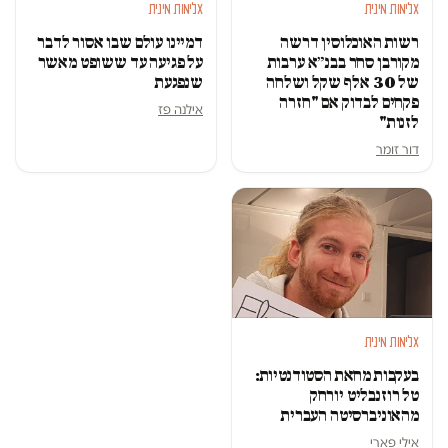
אלימות מינית
אלימות מינית
רשות האוכלוסין דרשה
דמיינו עולם שבו אסור לדבר
מקורבן סחר בבנ״א ערבות
על פגיעה עד ששופט מאשר
של 30 אלף שקל ושלחה
שנפגעת
פקחים לבדוק אם "חזרה
אילנה פז
לזנות"
דור זומר
אלימות מינית
בעקבות מחאת הסטודנטיות:
טל רוזנבליט יורחק
מהאוניברסיטה העברית
אילי פארי