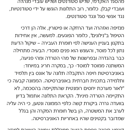
מהסגל האקדמי, שליש סטודנטים ושליש עובדי מנהלה
ועובדי קבלן. כלומר, רוב התלונות הוגשו על ידי סטודנטיות,
נגד אנשי סגל ונגד סטודנטים.
מנזיפה ואזהרה ועד הרחקה או פיטורין, אלה הן דרכי
הטיפול ב"נילונים", כלומר הפוגעים. למעשה, אין אחידות
בתקנון בעניין הענישה לפי חומרת העבירה – שיקול הדעת
נתון לכל מוסד, והעונש הוא פנים מוסדי. הבעיה מתחילה
כבר בהגדרה ובפרשנות של מהי הטרדה ומהי פגיעה,
המשתנה ממוסד למוסד- כך, במקרה חריג במיוחד:
באוניברסיטת חיפה התקבלה תלונה על אונס בין תלמיד
ותלמידה בתכנית חברתית באוניברסיטה. הממונה קבעה כי
"לאור מערכת יחסים רומנטית שהתקיימה בהסכמה, לא
התקיימה הטרדה מינית". הקראת התלונה אתמול בדיון
בוועדה גררה ביקורת קשה כלפי הממונה ונטען, כי היה עליה
לערב את המשטרה, הן בשל חומרת המקרה והן בגלל
שמדובר בקטינים שהיו באחריות האוניברסיטה.
דוגמא חריגה נוספת הגיעה ממכללת אמונה השייכת למגזר