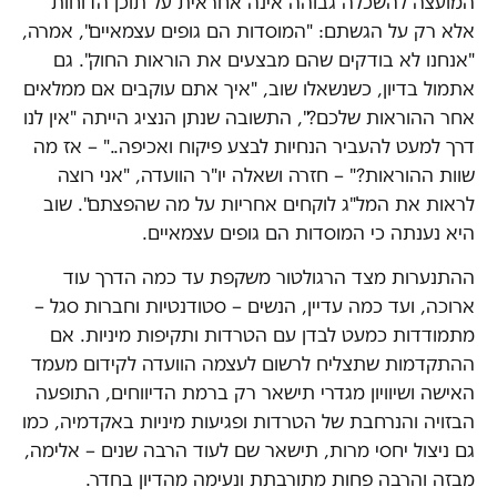
המועצה להשכלה גבוהה אינה אחראית על תוכן הדוחות
אלא רק על הגשתם: "המוסדות הם גופים עצמאיים", אמרה,
"אנחנו לא בודקים שהם מבצעים את הוראות החוק". גם
אתמול בדיון, כשנשאלו שוב, "איך אתם עוקבים אם ממלאים
אחר ההוראות שלכם?", התשובה שנתן הנציג הייתה "אין לנו
דרך למעט להעביר הנחיות לבצע פיקוח ואכיפה.." – אז מה
שוות ההוראות?" – חזרה ושאלה יו"ר הוועדה, "אני רוצה
לראות את המל"ג לוקחים אחריות על מה שהפצתם". שוב
היא נענתה כי המוסדות הם גופים עצמאיים.
ההתנערות מצד הרגולטור משקפת עד כמה הדרך עוד
ארוכה, ועד כמה עדיין, הנשים – סטודנטיות וחברות סגל –
מתמודדות כמעט לבדן עם הטרדות ותקיפות מיניות. אם
ההתקדמות שתצליח לרשום לעצמה הוועדה לקידום מעמד
האישה ושיוויון מגדרי תישאר רק ברמת הדיווחים, התופעה
הבזויה והנרחבת של הטרדות ופגיעות מיניות באקדמיה, כמו
גם ניצול יחסי מרות, תישאר שם לעוד הרבה שנים – אלימה,
מבזה והרבה פחות מתורבתת ונעימה מהדיון בחדר.