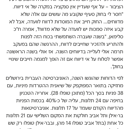
הציבור – על אף שעדיין אין סנקציה במקרה של אי דיווח.
"חסר לי בחוק סעיף שקובע מה עושים עם אלה שלא
מדווחים… החוק חייב את המוסדות לדווח לוועדה, אבל לא
קבע איזה סמכות יש לוועדה על שלא מדווח", אמרה ח"כ
סלימאן, "בשנה שעברה השתמשתי בכוח הזה לפנות
ולהתריע ולהזכיר שחייבים לדווח, ההרגשה שהם במעקב
תרמה אולי לעלייה בדיווחים השנה. אז אולי בשנה הראשונה
אפשר לסלוח על אי דיווח אם זה הופך למגמה חייבים שינויי
בחוק".
לפי הדוחות שהוגשו השנה, האוניברסיטה העברית בירושלים
מחזיקה בתואר המפוקפק של שיאנית ההטרדות מיניות, עם
38 פניות בסך הכל (מתוכן טופלו 28). אחריה הטכניון
בחיפה עם 24 תלונות, עליה של כ-40% בכמות הפניות
מהדיווח הקודם שעמד על 17 תלונות. אוניברסיטאות
בר-אילן ותל אביב חולקות את המקום השלישי עם 21 תלונות
כל אחת (בתל אביב טופלו 14 מהן, ובבר-אילן טופלו רק שש