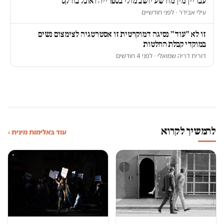
עבריין מין מורשע יושב מולי בספרייה ואוכל בורקס
עילי אבידר · לפני חודשיים
זו לא ״עוד״ נסיגה דמוקרטית זו אסטרטגיה לצימצום נשים
במוקדי קבלת החלטות
דורית דריה שמואלי · לפני 4 חודשים
להמשיך לקרוא
עוד באלימות מינית ›