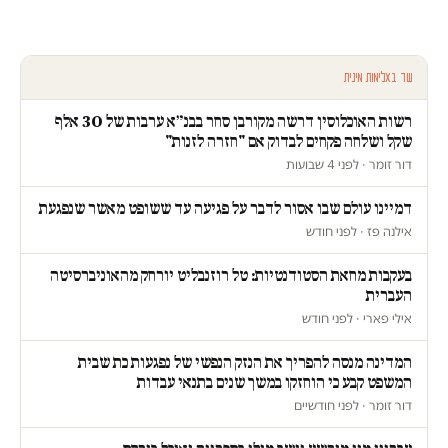
עוד באלימות מינית
רשות האוכלוסין דרשה מקורבן סחר בבנ״א ערבות של 30 אלף
שקל ושלחה פקחים לבדוק אם "חזרה לזנות"
דור זומר · לפני 4 שבועות
דמיינו עולם שבו אסור לדבר על פגיעה עד ששופט מאשר שנפגעת
אילנה פז · לפני חודש
בעקבות מחאת הסטודנטיות: טל רוזנבליט יורחק מהאוניברסיטה
העברית
אילי פארי · לפני חודש
המדינה מנסה להפריך את הנזק הנפשי של נפגעות כת שבית
המשפט קבע כי הוחזקו במשך שנים בתנאי עבדות
דור זומר · לפני חודשיים