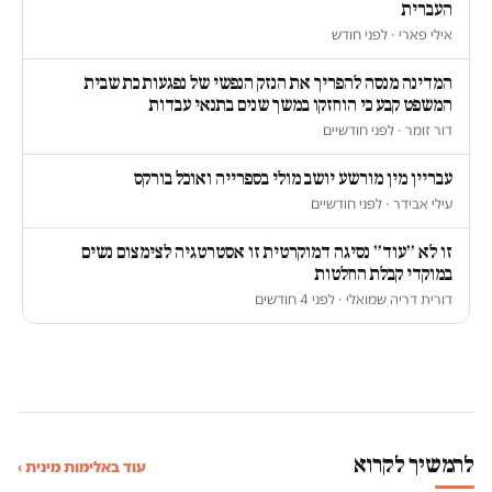
העברית
אילי פארי · לפני חודש
המדינה מנסה להפריך את הנזק הנפשי של נפגעות כת שבית
המשפט קבע כי הוחזקו במשך שנים בתנאי עבדות
דור זומר · לפני חודשיים
עבריין מין מורשע יושב מולי בספרייה ואוכל בורקס
עילי אבידר · לפני חודשיים
זו לא ״עוד״ נסיגה דמוקרטית זו אסטרטגיה לצימצום נשים
במוקדי קבלת החלטות
דורית דריה שמואלי · לפני 4 חודשים
להמשיך לקרוא
עוד באלימות מינית ›