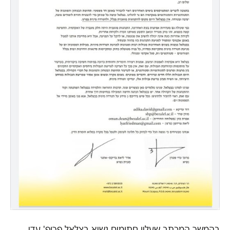
בהמשך המכתב שעליו חתומים נשיא בצלאל פרופ' עדי