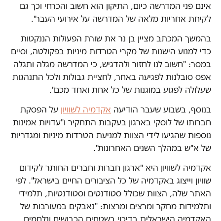
אינם פני המדרשה כיום, התיקון הוא חשוב והכרחי וכך גם
לקיחת אחריות מלאה של המדרשה על אירועי העבר".
בהמשך המכתב מציין בן נר את שורת הפעולות הננקטות
כדי למנוע הישנות של מקרי הטרדות מיניות בפקולטה, וסיים
במסר: "חשוב לנו לחזור ולהדגיש, כי המדרשה מגלה ותגלה
אפס סובלנות לפגיעה באחר, לחציית גבולות ולכל התנהגות
שעלולה לפגוע במוגנות של כל אחת ואחד מכם".
בנוסף, בשבוע שעבר הודיעה
אקדמיה לשוויון
על הפסקת
חברותו של לוסקי בארגון בעקבות התחקיר ו"עדויות אמינות
נוספות שהגיעו לידי הצוות למניעת הטרדות מיניות ומגדריות
של א"ש במהלך השנים האחרונות".
אקדמיה לשוויון היא "ארגון חברות וחברים החותר לקידום
שוויון וייצוג באקדמיה של כל הציבורים החיים בישראל". לפי
האתר שלה, הצוות שכולל סטודנטים וסטודנטיות, תלמידי
ותלמידות מחקר ומרצים ומרצות: "נאבקים במעורבות של
האקדמיה הישראלית בדיכוי בשטחים הכבושים ונלחמים