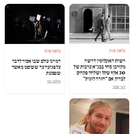
אלימות מינית
אלימות מינית
רשות האוכלוסין דרשה
דמיינו עולם שבו אסור לדבר
מקורבן סחר בבנ״א ערבות של
על פגיעה עד ששופט מאשר
30 אלף שקל ושלחה פקחים
שנפגעת
לבדוק אם "חזרה לזנות"
אילנה פז
דור זומר