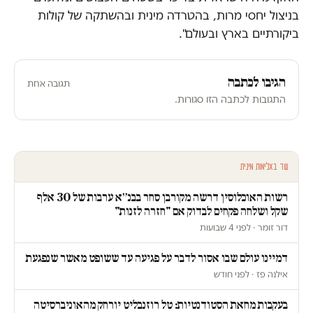
בניצול יחסי מרות, בהטרדה מינית ובהשתקה של קולות
ביקורתיים בארץ ובעולם".
הגיבו לכתבה
תגובה אחת
התגובות לכתבה הזו סגורות.
עוד באלימות מינית
רשות האוכלוסין דרשה מקורבן סחר בבנ״א ערבות של 30 אלף
שקל ושלחה פקחים לבדוק אם "חזרה לזנות"
דור זומר · לפני 4 שבועות
דמיינו עולם שבו אסור לדבר על פגיעה עד ששופט מאשר שנפגעת
אילנה פז · לפני חודש
בעקבות מחאת הסטודנטיות: טל רוזנבליט יורחק מהאוניברסיטה