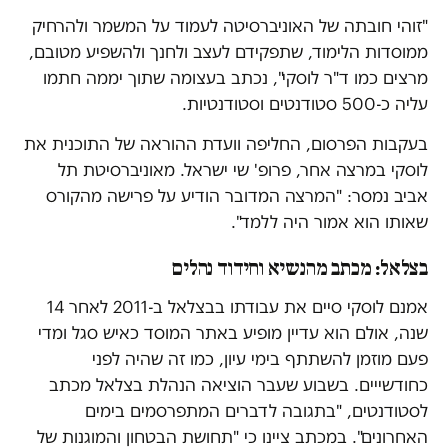
"זוהי חובתה של האוניברסיטה לעמוד על המשמר ולהרחיק
ממוסדות הלימוד, שתפקידם לעצב ולחנך ולהשפיע מטובם,
מרצים כמו ד"ר לוסקי", נכתב בעצומה שתוך יממה חתמו
עליה כ-500 סטודנטים וסטודנטיות.
בעקבות הפרסום, החליפה וועדת ההוראה של התוכנית את
לוסקי במרצה אחר, פרופ' שי ישראל. מאוניברסיטת תל
אביב נמסר: "המרצה המדובר הודיע על פרישה מהקורס
שאותו הוא אמור היה ללמד".
בצלאל: מכתב מהנשיא וחידוד נהלים
אמנם לוסקי סיים את עבודתו בבצלאל ב-2011 לאחר 14
שנה, אולם הוא עדיין מופיע באתר המוסד כאיש סגל ומדי
פעם מוזמן להשתתף בימי עיון, כמו זה שהיה לפני
כחודשייים. בשבוע שעבר הוציאה הנהלת בצלאל מכתב
לסטודנטים, "בתגובה לדברים המתפרסמים בימים
האחרונים". במכתב ציינו כי "תחושת הבטחון והמוגנות של