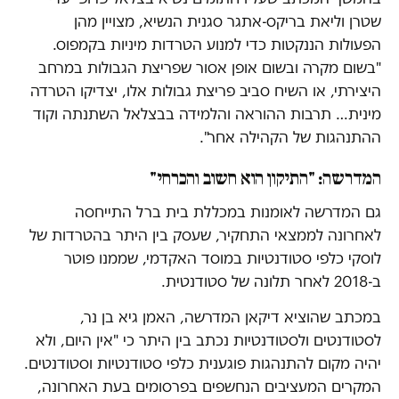
שטרן וליאת בריקס-אתגר סגנית הנשיא, מצויין מהן
הפעולות הננקטות כדי למנוע הטרדות מיניות בקמפוס.
"בשום מקרה ובשום אופן אסור שפריצת הגבולות במרחב
היצירתי, או השיח סביב פריצת גבולות אלו, יצדיקו הטרדה
מינית… תרבות ההוראה והלמידה בבצלאל השתנתה וקוד
ההתנהגות של הקהילה אחר".
המדרשה: "התיקון הוא חשוב והכרחי"
גם המדרשה לאומנות במכללת בית ברל התייחסה
לאחרונה לממצאי התחקיר, שעסק בין היתר בהטרדות של
לוסקי כלפי סטודנטיות במוסד האקדמי, שממנו פוטר
ב-2018 לאחר תלונה של סטודנטית.
במכתב שהוציא דיקאן המדרשה, האמן גיא בן נר,
לסטודנטים ולסטודנטיות נכתב בין היתר כי "אין היום, ולא
יהיה מקום להתנהגות פוגענית כלפי סטודנטיות וסטודנטים.
המקרים המעציבים הנחשפים בפרסומים בעת האחרונה,