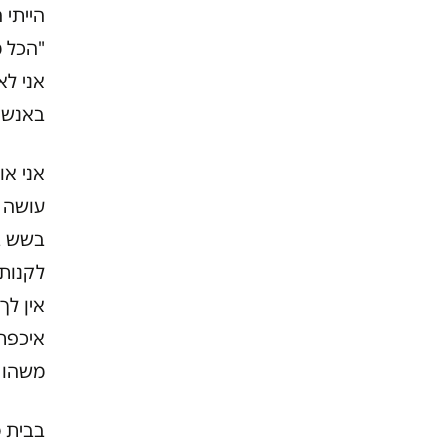
הייתי 
"הכל מ
אני לא
באנשי
אני או
עושה ה
בשש ב
איכפת 
משהו 
בבית ס