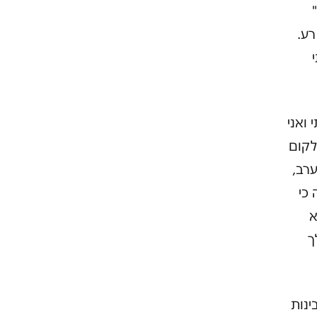
רע.
 ואני
לקום
רב,
סה כי
לא
ך
ינות