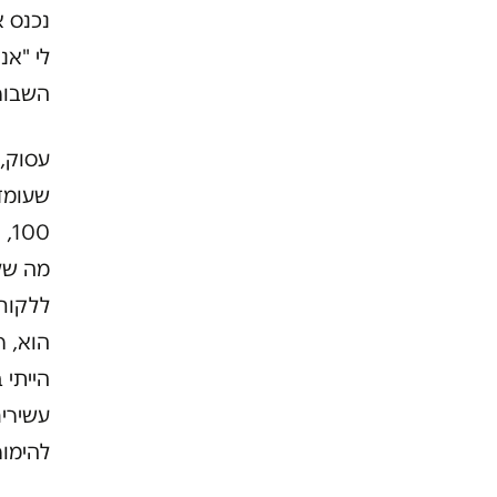
נכנס א
לי "אנ
השבור,
עסוק, 
שעומדי
מה שלו
ללקוח,
הייתי 
עשירים
להימור