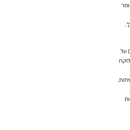
ומר
".
 על
1, שקל. הייתי לוקח
יתות.
ות