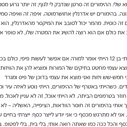
 שלי. ההימורים זה סרטן שנדבק לי לגוף, זה יותר גרוע מסמ
נה. בהימורים יש אדרנלין אחושרמוטה. איפה זה ואיפה סמי
זה כוסית. מהמר יכול לסובב את המיקסר מהאדרנלין, הוא י
 את כולם אם הוא רוצה להשיג את המטרה שלו, לא סופר א
כשהייתי בן 12 הייתי אומר למורה אם אפשר לעשות פיפי, כולם ב
וצא עצמי מחטט בתיקים של המורות ומוציא להן את הוויזות.
חמש-שש ויזות ואני מוצא את עצמי בדוכן של פיס ומגרד
ים. כשהייתי באטרף של ההימורים, הייתי נוסע לאיזה עיר ו
 חוזר בטרמפים הביתה. לא הייתי אוכל, זה לא עניין לאכול. מ
אותי בהימורים זה חוסר הוודאות, הציפייה, האשליה – לא
אני לא מתרגש מכסף כי אני יודע לייצר כסף. ייצרתי בחיים ש
סף והכל ככה כמו שאתה רואה אותי, בלי בית, בלי לפטופ.