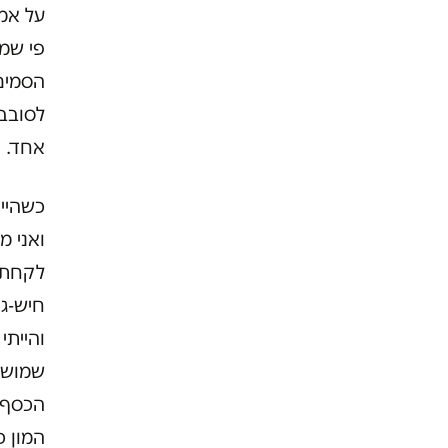
על אמא
פי שמו
הסמים 
לסובב
אחד.
ואני מ
לקחתי 
חיש-גד
והייתי
שמושך 
הכסף. 
המון כ