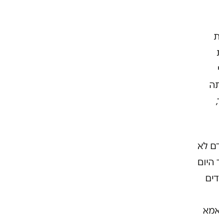
ת
תה
דם לא
 היום
דים
 אמא