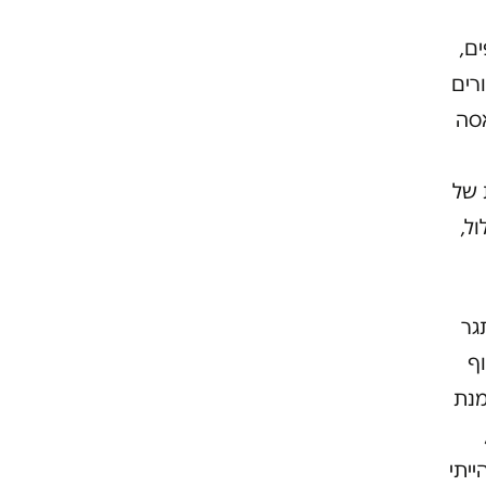
ם,
רים
אסה
 של
ל,
גר
וף
מנת
. יכול לשים לך 500, 600, 700,
יתי