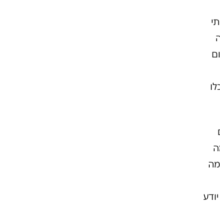
תי
ה
ם
לו
ה
מה
יודע