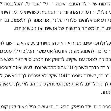
הדמות של הילד הטוב: "איפה היית?" "עבדתי". "הכל בסדר?"
עולה". והדמות האחרונה זה המהמר. כשהייתי מהמר הייתי 
 יודע אם אלוהים יסלח לי על זה, אני אומר לך ת'אמת. בגדתי
ם. הייתי משחק ברגשות של אנשים ואז נוטש אותם.
כל ת'תסריטים: אני רואה את הדמויות בשכונה איפה שגדלתי
כל כדי להימנע מעוני. אורגינל אני עושה הכל כדי להימנע מ
בוקר, לצאת עם שקית, לדפוק את הכרטיס ולחזור בשש בע
לקנות בירה בדרך ולשרוף 10 אחוז מהמשכורת, לעשן איזה קופ
אין לך ברירה, לשלוח טופס ב-100 שקל. לא איכפת לך מהאשה, 
לך מהילדים, לראות את המשחק כי זה הבילוי שלך. כי אין ל
אחר.
פר הייתי ילד מניאק, חרא. הייתי עושה בגיל מאוד קטן קומב