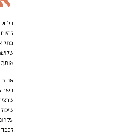
א
בלמטה 
להיות
בתל אב
שלושה 
אותך.
אני הי
בשביל 
שרציתי
שיכול ל
עקרונו
לכבד, 