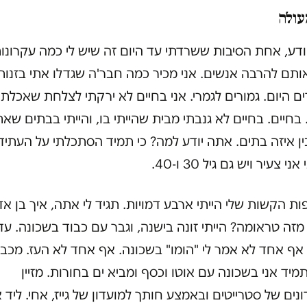
עולה
דע, אחת הסיבות ששרדתי עד היום זה שיש לי כמה עקרונו
ותם להרבה אנשים. אני מכיר כמה חבר'ה שגדלו אתי בזנות
ם היום. גמורים לגמרי. אני בחיים לא ירקתי לצלחת שאכלתי
בחיים. בחיים לא גנבתי מבית שהייתי בו, והייתי בבתים שא
ן איזה בתים. אתה יודע למה? כי תמיד הסתכלתי על העתיד,
י צעיר ויש גם גיל 30 ו-40.
ת הקשות שלי הייתי ארבע דמויות. תגיד לי אתה, איך בן א
זה טראומה? הייתי זונה בישנה, וגבר עם כבוד בשכונה. עד
אף אחד לא אמר לי "הומו" בשכונה. אף אחד לא העז. מכב
תמיד אני בשכונה עם אוטו וכסף ומביא ים בחורות. מזיין
נים של סטרייטים ובאמצע חותך למועדון של גייז, אחי. ליד