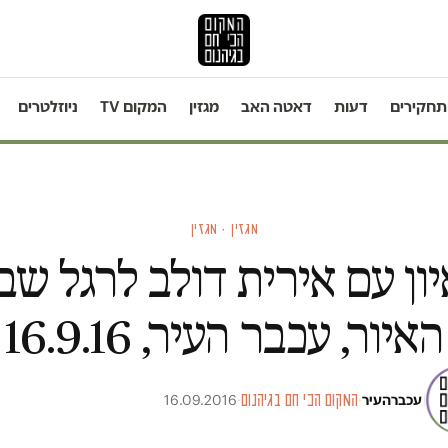
תחקירים
דעות
דאטה האב
מגזין
המקום TV
ניוזלטרים
מגזין · מגזין
ון עם אירית דולב לרגל שב
האיור, עכבר העיר, 16.9.16
עכברהעיר
·
המקום הכי חם בגיהנום
·
16.09.2016