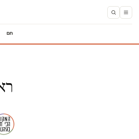
חם
ראי