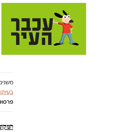
משנים 
בעיתו
פרסומו
המקום 