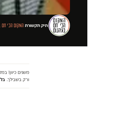
תיק תקשורת
·
המקום הכי חם ב
משנים כיוון! ב
ורק בשבילך.
בלי