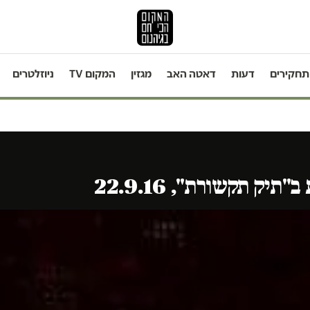
תחקירים
דעות
דאטה האב
מגזין
המקום TV
ניוזלטרים
יק תקשורת", 22.9.16