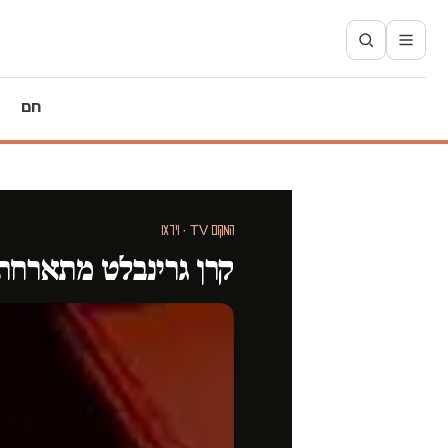
חם
המקום TV · וידאו
קרן גרינבלט מתארחת ב"ת