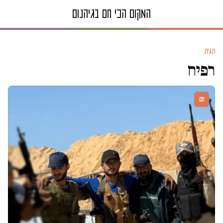
תגית
רפיח
חם