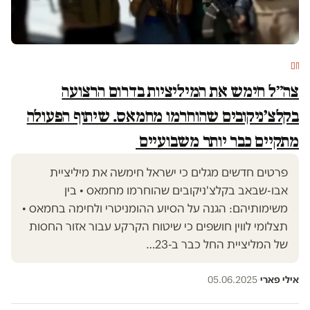
חם
צה״ל חימש את המיליציות בדרום הרצועה
בקלצ׳ניקובים שהוחרמו מחמאס. שיתוף הפעולה
מתקיים כבר יותר משבועיים
פרטים חדשים מגלים כי ישראל חימשה את מיליציית
אבו-שבאב בקלצ'ניקובים שהוחרמו מחמאס • בין
משימותיהם: הגנה על הסיוע ההומניטרי ולחימה בחמאס •
תצלומי לווין חושפים כי שיטוח הקרקע עבור אזור החסות
של המליציית החל כבר ב-23…
אילי פארי
·
05.06.2025