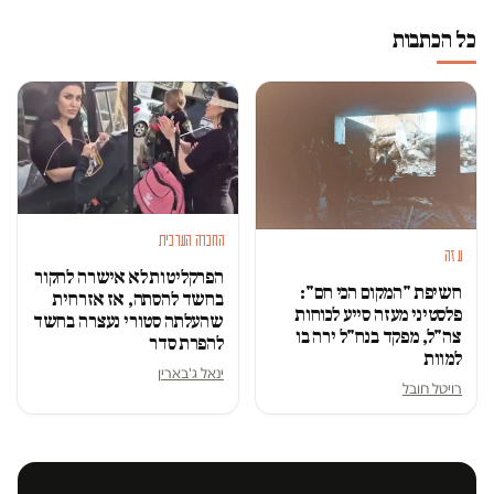
כל הכתבות
החברה הערבית
עזה
הפרקליטות לא אישרה לחקור
חשיפת "המקום הכי חם":
בחשד להסתה, אז אזרחית
פלסטיני מעזה סייע לכוחות
שהעלתה סטורי נעצרה בחשד
צה"ל, מפקד בנח"ל ירה בו
להפרת סדר
למוות
ינאל ג'בארין
רויטל חובל