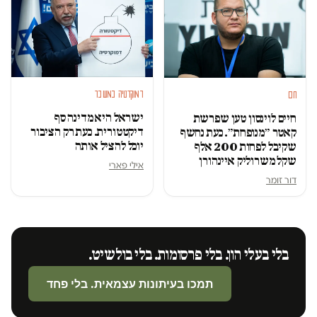
דמוקרטיה במשבר
חם
ישראל היא מדינה סף
חיים לוינסון טען שפרשת
דיקטטורית. כעת רק הציבור
קאטר ״מנופחת״. כעת נחשף
יוכל להציל אותה
שקיבל לפחות 200 אלף
שקל משרוליק איינהורן
אילי פארי
דור זומר
בלי בעלי הון. בלי פרסומות. בלי בולשיט.
תמכו בעיתונות עצמאית. בלי פחד