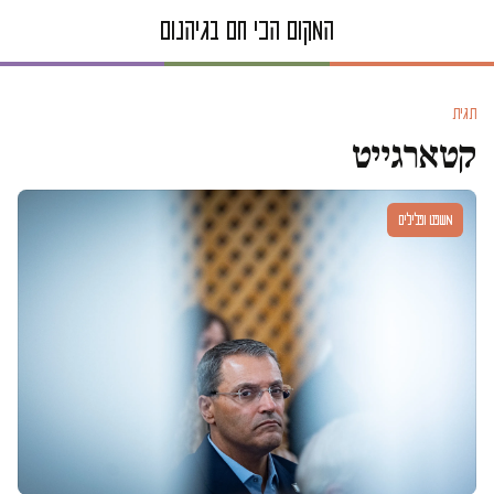
תגית
קטארגייט
משפט ופלילים