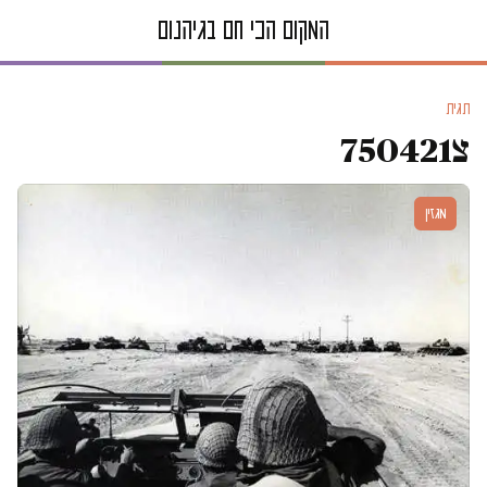
תגית
צ750421
מגזין