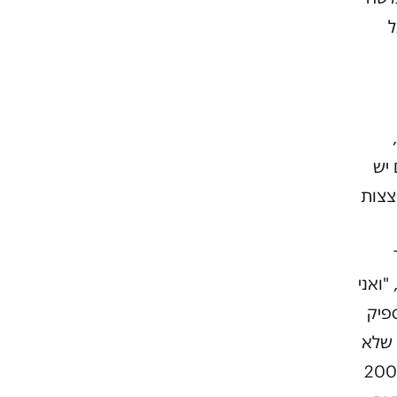
ל
 יש
צצות
"ואני
פיק
 שלא
א אומר בלבו. שֹהם ושותפו טסים עכשיו נמוך מאוד, רק 200-