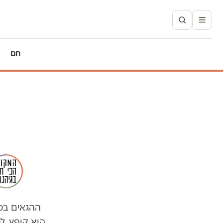
חם
ההגאים בסק
הוא קופץ. ל