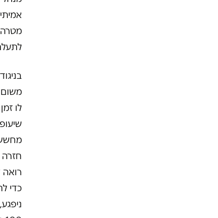
אמיתית
לתעלה.
בניגוד
משום ש
לו זמן
שיעופו
מחשש ל
חזרה ה
רואה 
כדי לה