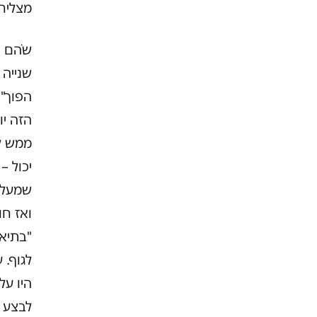
מצליח 
שֹהם א
הזה יו
יכול –
שמעליו
ואז חו
"בתיאו
היו על
לבצע 