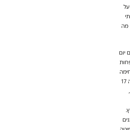
על
תי
 מה
ם יום
פחות
חימה
, שבמלחמת יום הכיפורים איבדה 17
,
.
נים
מיטה