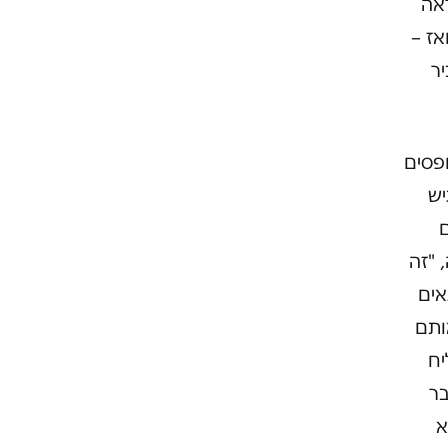
ראה
אז –
יר
ופסים
יש
ם
 "זה
אים
ותם
יח
בר
א