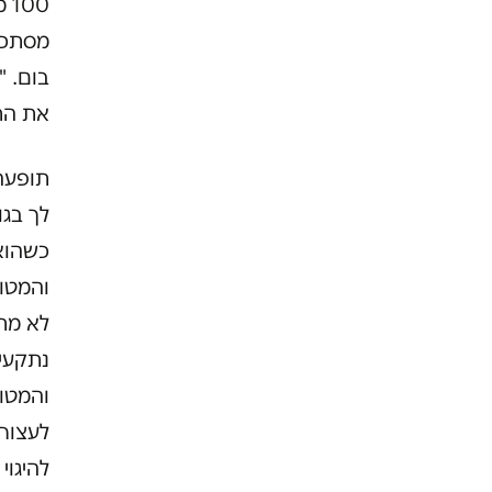
00
מסתכל 
בום. "
את הת
תופעה 
לך בגו
כשהוא
והמטוס
לא מת
נתקעי
והמטוס
לעצור 
להיגוי