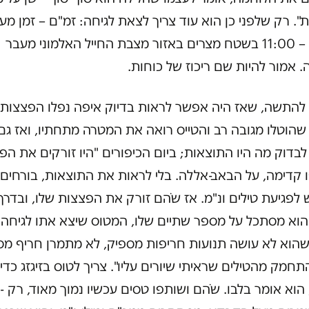
". רק שלפני כן הוא עוד צריך לצאת לגיחה: זמ"ם – זמן מע
מטרה – 11:00 בשטח מצרים באזור מצבת החייל האלמוני מעבר
 אמור להיות שם ריכוז של כוחות.
 להתשה, שאז היה אפשר לראות בדיוק איפה נפלו הפצצות,
הוטלו מגובה רב והטייס רואה את המטרה מתחתיו, ואז גם
 לבדוק מה היו התוצאות; ביום הכיפורים "היו זורקים את הפ
 קדימה, על הבאב-אללה. בלי לראות את התוצאות, בורחים
פגיעת טילים ונ"מ. אז שֹהם זורק את הפצצות שלו, ובדרך
וא מסתכל על מספר שתיים שלו, המטוס שיצא אתו לגיחה, 
שהוא לא עושה תנועות חריפות מספיק, לא מתמרן חריף מס
תחמק מהטילים שראיתי שיורים עליו". צריך לטוס בזיגזג כדי
ניפגע, הו