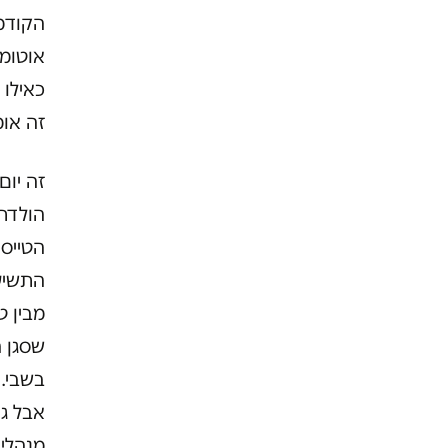
הקודמת
אוטומט
כאילו 
זה אומ
הולדת.
הטייסי
התשיע
שסגן 
בשבי.
אבל גד
מנהלים