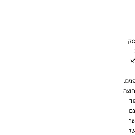
העסק
 לא
נים,
חוצה
וד
"וגם
שר
של