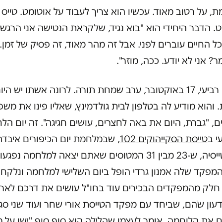
, על רטוב מאוד. עכשיו הוא צריך לעבוד על אוטומט. טייס 
. הדבר היחידי הוא "בוא נגיד, שלקראת הנטישה אני הרגש
כל החיים עוברים לפני. אבל זה מהר מאוד, זה פסיק של זמן.
ר? אני לא יודע. ככה, מוזר".
זה יום רביעי, 17 באוקטובר, ערב שמחת תורה. לרונה אשתו יש היו
 והוא מודיע לה בטלפון לבית גולדמינץ, שאליו פינו את מש
ם, "גברת, היום את באה לחצרים, עושים חגיגה". זה יום הל
י ב
טייסת הסקייהוקים 102
מבין טייסיה, ש-23 מבין 31 המטוסים שאתם יצאה למלחמה נפגעו
המפקד שלה אמנון גרדי הופל ביום השלישי למלחמה ונלקח
 חלק מהמפקדים הבכירים עוד בחו"ל עושים את דרכם לארץ
עון שֹהם, שביחד עם מפקד הטייסת אורי שחר ועוד שני סג
 את הלוחמה, אומר לעצמו שהלילה הוא סוף סוף "ישן על 