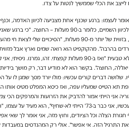
לייצב את הכלי שממשיך לנטות על צדו.
ומר לעצמו: ברגע שכנף אחת מצביעה לכיוון האדמה, וכנף
שנייה לכיוון השמיים, כלומר ב-90 מעלות – החוצה. "כי ברגע שאני
הפוך", בזווית של יותר מ-90 מעלות, "הסיכויים שלי לצאת חי מ
רדים בהרבה". מהקוקפיט הוא רואה שמים וארץ אבל מזווית
ממש לא טבעית "ואז ב-90 מעלות קפצתי. זהו, גמרנו. ניסיתי, אני
 יאללה, החוצה". בקשר הוא לא מודיע דבר, רק מושך בידיות
. שלושה דברים קורים עכשיו: מולו יורד מסך שמגן לו על הפ
פת תא הטייס שמעליו עפה, ואז כיסא המפלט מטיס אותו ה
ריה אני הייתי אמור להדביק את הזרועות והמרפקים הכי צמ
לגוף. עכשיו, אני כבר ב-73' הייתי לא-שחיף", הוא מעיד על עצמו, 
י חגורת הצלה וכל הציודים, וחוץ מזה, אני אומר לך שאי אפ
את התרגיל הזה. אי אפשר". אולי רק המהנדסים במעבדות 