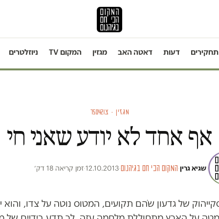
תחקירים
דעות
דאטה האב
מגזין
המקום TV
ניוזלטרים
מגזין · צ750421
אף אחד לא יודע שאני חי
שגיא גרין
·
המקום הכי חם בגיהנום
·
12.10.2013
·
זמן קריאה 18 דק׳
ייהוק של גדעון שֹהם תקועים, המטוס נוטה על צדו, והוא 
מטה על הארץ מתחוללת מלחמה עזה. לך תדע בידיים של מי