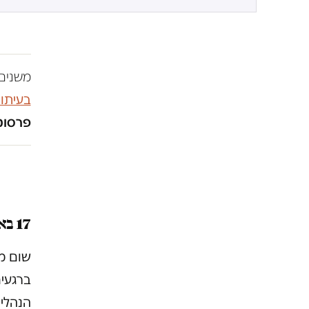
משנים 
בעיתו
פרסומו
17 באוקטובר
שום מח
ברגעים
הנהלים