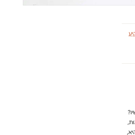
יע
ו?
ות,
יא,