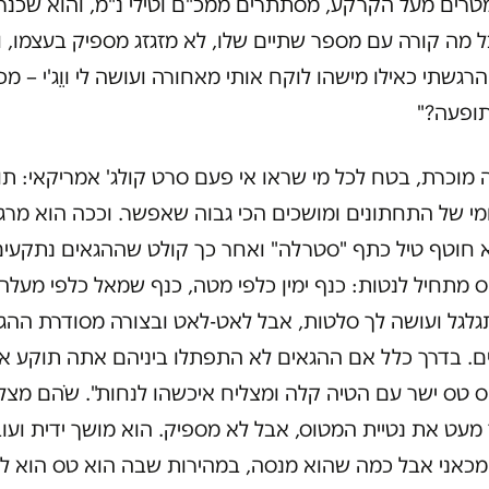
1 מטרים מעל הקרקע, מסתתרים ממכ"ם וטילי נ"מ, והוא שכנ
מה קורה עם מספר שתיים שלו, לא מזגזג מספיק בעצמו, ו
הרגשתי כאילו מישהו לוקח אותי מאחורה ועושה לי ווֵג'י – מכ
ופעה?"
מוכרת, בטח לכל מי שראו אי פעם סרט קולג' אמריקאי: ת
מי של התחתונים ומושכים הכי גבוה שאפשר. וככה הוא מרג
 חוטף טיל כתף "סטרלה" ואחר כך קולט שההגאים נתקעי
 מתחיל לנטות: כנף ימין כלפי מטה, כנף שמאל כלפי מעלה,
גלגל ועושה לך סלטות, אבל לאט-לאט ובצורה מסודרת ההג
ם. בדרך כלל אם ההגאים לא התפתלו ביניהם אתה תוקע א
 טס ישר עם הטיה קלה ומצליח איכשהו לנחות". שֹהם מצל
מעט את נטיית המטוס, אבל לא מספיק. הוא מושך ידית ועו
 מכאני אבל כמה שהוא מנסה, במהירות שבה הוא טס הוא ל