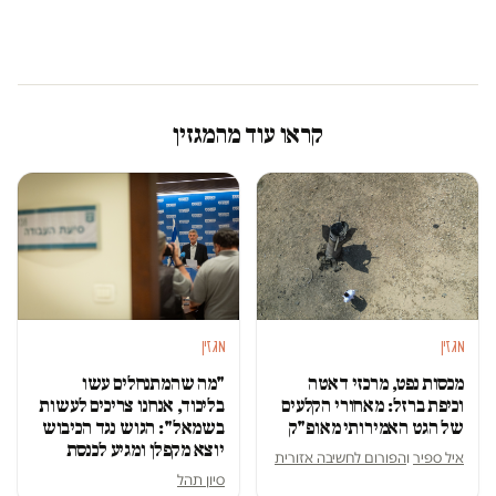
קראו עוד מהמגזין
מגזין
מגזין
מכסות נפט, מרכזי דאטה
"מה שהמתנחלים עשו
וכיפת ברזל: מאחורי הקלעים
בליכוד, אנחנו צריכים לעשות
של הגט האמירותי מאופ"ק
בשמאל": הגוש נגד הכיבוש
יוצא מקפלן ומגיע לכנסת
איל ספיר
ו
הפורום לחשיבה אזורית
סיון תהל