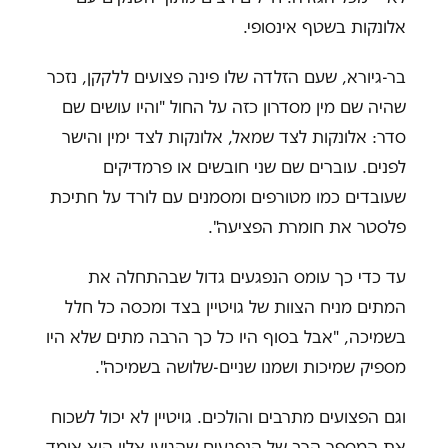
אלונקות בשטף אינסופי.
בר-גיורא, שעם הזלדה שלו פינה פצועים ללקקן, נזכר
שהיה שם מין מסדרון כזה על החול "והיו עושים שם
סדר: אלונקות לצד שמאל, אלונקות לצד ימין והישר
לפנים. עוברים שם שני חובשים או פרמדיקים
שעובדים כמו מטורפים ומסמנים עם לורד על חתיכת
פלסטר את חומרת הפציעה".
עד כדי כך עומס הנפגעים גדול שבהתחלה את
המתים מניח הצוות של גויטיין בצד ומכסה כל חלל
בשמיכה, "אבל בסוף היו כל כך הרבה מתים שלא היו
מספיק שמיכות ושמנו שניים-שלושה בשמיכה".
וגם הפצועים מתרבים והולכים. גויטיין לא יכול לשכוח
את המספר הרב של הנפגעים שהגיעו אליו הוא אומד