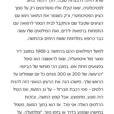
שלא היתה לו בגרות טובה, הלך ללמוד בחוג
לפסיכולוגיה, שאז קיבלו אליו סטודנטים רק על סמך
הציון הפסיכומטרי, ורק כשגמר את התואר ניגש עם
הציונים שקיבל שם והתקבל לבית הספר לרפואה עם
התמחות ברפואת ילדים, ואת המילואים שלו עשה
כבר כרופא במלחמת ששת הימים ובהתשה.
למשל המילואים ההם בהתשה ב-1969 במוצב דיר
סואר מול איסמעליה, שאז לראשונה הוא טיפל
בפצועים תחת אש, במובן הכי מוחשי של הביטוי:
"הרעשה של 200 או 300 פגזים כל יום שנופלים על
הראש שלך: מישהו הגה את הרעיון הגאוני הזה להניח
רלסים – פסי רכבת מברזל – על גג המעוז, ואז הטיל
היה פוגע, מתפוצץ, אבל קופץ החוצה, ובזכות
הרלסים האלה אני פה". אז הוא בתוך המעוז, מטפל
במישהו שנפגע בדרך או בזמן סיור, "ומלמעלה, על