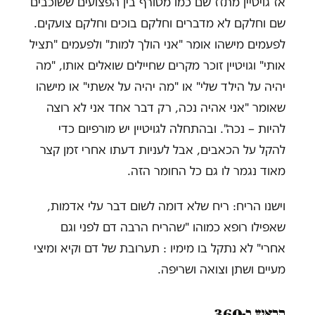
אז גויטיין מתזז שם כמו מטורף בין הפצועים ששוכבים
שם וחלקם לא מדברים וחלקם בוכים וחלקם צועקים.
לפעמים מישהו אומר "אני הולך למות" ולפעמים "תציל
אותי" וגויטיין זוכר מקרים שחיילים שואלים אותו, "מה
יהיה על הילד שלי" או "מה יהיה על אשתי" או מישהו
שאומר "אני אהיה נכה, רק דבר אחד אני לא רוצה
להיות – נכה". ובהתחלה לגויטיין יש מורפיום כדי
להקל על הכאבים, אבל לעניות דעתו אחרי זמן קצר
מאוד נגמר לו גם כל החומר הזה.
וישנו הריח: ריח שלא דומה לשום דבר עלי אדמות,
שאפילו רופא כמוהו "שהריח הרבה דם לפני וגם
אחרי" לא נתקל בו מימיו : תערובת של דם וקיא ומיצי
מעיים ושתן וצואה ושריפה.
הראש ב-360