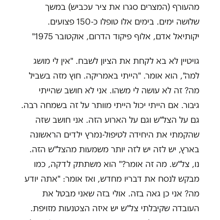
מהעורף (המצרים סגרו את ציר עכביש) במשך
שלושה ימים. בימים אלו טופלו כ-150 פצועים.
יקותיאל אדם, אלוף פיקוד הדרום, אוקטובר 1975"
גויטיין לא בא לקחת את הציון לשבח. "אין לי מושג
למה", הוא אומר. "הייתי באמריקה. חוץ מזה בשביל
מה? זה לא עושה לי משהו. אני לא חושב שהייתי
גיבור. אם הייתי יכול הייתי מוותר על זה בשמחה רבה.
גם על הצל"ש וגם על הארוע הזה. אני חושב שזה
שהקמתי את היחידה לטיפול-נמרץ ילדים הראשונה
בארץ, יש לזה יש לזה יותר משמעות מהצל"ש הזה.
נו, צל"ש. מה זה אומר?" הוא משתתק לדקה, כמו
מבקש לנסח את דבריו מחדש, ואז אומר: "אתה יודע
מה? אני כן גאה בזה. אולי בזה שאני מבטל את
העובדה שקיבלתי צל"ש יש איזה הצטנעות מזויפת.