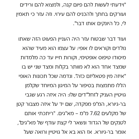
"וידעתי לעשות להם פיום קנה, ולמצוא להם ורידים
ועורקים בחתך ולהכניס להם עירוי. וזה עזר כי תאמין
לי, כל היונקים אותו דבר".
ועוד דבר שבטוח עזר היה העניין הפעוט הזה שאתו
נולדים וקוראים לו אופי: על עצמו הוא מעיד שהוא
מיסודו טיפוס אופטימי, וקורות חייו עד כה מלמדות
שמצד אחד הוא לא מוותר בקלות ומצד שני יש בו
"איזה מין פטאליזם כזה". ונדמה שכל תכונות האופי
הללו מתמצות בסיפור על המיגון המיוחד שקלמן
גויטיין העניק לזחל"דים שלו: היה איזה רגע שגבי
בר-גיורא, המ"פ מפקדה, שם יד על איזה מצבור קטן
של מקלעים 7.62 מ"מ – מא"גים. "ריתכתי אותם
לטנקים של הגדוד ונשאר לי קצת עודף של מא"גים",
אומר בר-גיורא. אז הוא בא אל גויטיין ורואה שעל