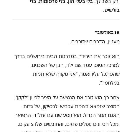
ורק בשבילך.
בלי בעלי הון. בלי פרסומות. בלי
בולשיט.
15 באוקטובר
מעניין, הדברים שזוכרים.
הוא זוכר את הירידה במדרגות הבית בירושלים בדרך
למרכז הגיוס. עמד שם ילד, הבן של השכנים,
שהסתכל עליו ואמר, "אני מקווה שלא תמות
במלחמה".
אחר כך הוא זוכר את הנסיעה על הציר לכיוון "לקקן",
המוצב שנמצא בצומת עכביש ולכסיקון, על גדות
האגם המר הגדול. הוא נוסע שם עם זחל"די הרפואה
ומכל הכיוונים נופלים פגזים, והחובשים שלו צועקים: