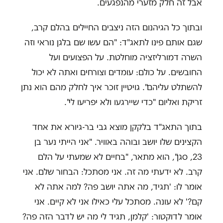
אבל זה חלק מזערי מהנפגעים.
ובתוך כל הגיהנום הזה ניצבים החיילים בהלם קרב,
שגם אותם פינו לתאג"ד: "הם עשו שם בלגן נוראי וזה
השרה דמורליזציה מוחלטת. על הפצועים ועל
החובשים. על כולם: עומדים וצורחים ואתה לא יכול
להשתלט עליהם". גויטיין זוכר איך לחלק מהם הוא נתן
זריקת ואליום "כדי שיירגעו ולא יפריעו לי".
בתוך התאג"ד בלקקן מוצא גבי בר-גיורא את אחד
הקצינים שלו יושב ובוהה באוויר. "אני הייתי נער בן
23, סגן", הוא מתאר, "בחיים לא שמעתי על הלם
קרב. לא ידעתי מה זה. אני מסתכל: הבחור שלם. אני
אומר לו: 'תגיד, מה אתה יושב פה? למה אתה לא
קם?' לא עונה. מסתכל עלי כאילו אני לא קיים. אני
אומר לדוקטור: 'קלמן, תגיד לי מה יש לדבר הזה פה?