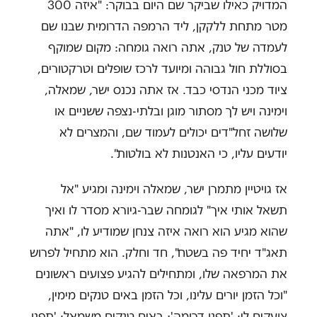
המדויק כאילו שביקר שם היום בבוקר: "איזה 300
מטר מתחת ללקקן, ליד הרמפה הדרומית שבנו שם
לעמדה של טנק, אתה רואה גומחה: מקום שמוקף
בסוללת חול גבוהה ומיועד לרכז שופלים וטרקטורים,
ציוד מכני הנדסי כבד. אז אתה נכנס ישר, שמאלה,
וימינה ויש לך מסתור מוגן ובלתי-נצפה ששניים או
שלושה זחל"דים יכולים לעמוד שם, והמצרים לא
יודעים עליו, כי האנטנות לא בולטות".
אז גויטיין מתמרן ישר, שמאלה וימינה ומגיע "אל
תשאל אותי איך" לגומחה שבר-גיורא מסדר לו ואיך
שהוא מגיע הוא רואה איזה צנחן שמודיע לו, "אתה
תאג"ד יחיד פה בשטח", חד וחלק. הוא מתחיל לפרוש
את המרפאה שלו, ומתחילים להגיע פצועים ראשונים
"וכל הזמן יורים עלינו, וכל הזמן באים טנקים מימין,
צועקים לי: 'תפנו דרומה'; באים טנקים משמאל: 'תפנו