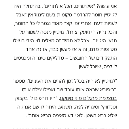
אני עושה? "אילתורים. הכל אילתורים". בהתחלה היה
לגויטיין חומר להרדמה מקומית בשם ליגנוקאין "אבל
לעניות דעתי אחרי זמן קצר מאוד נגמר לי כל החומר,
והכל נהיה חי וזועק וצורח". גויטיין מנסה לשמור על
תנאי היגיינה. אבל לא תמיד זה מצליח לו: הידיים שלו
מטונפות מדם, והוא אז מעשן כבד, אז זה אחד
התפקידים של החובשים – מדליקים סיגריה ומכניסים
לו לפה, שיוכל לעשן.
"לגויטיין לא היה בכלל זמן להרים את העיניים", מספר
בר-גיורא שראה אותו עובד שם ואפילו צילם אותו
במצלמת מרגלים מיני מינוקס
, "היו דוחפים לו בקבוק
וסנדוויץ' וסיגריה לפה. תשמע, היתה לו שם אנרגיה
שלא ברא השטן. לא יודע מאיפה הביא אותה"
.