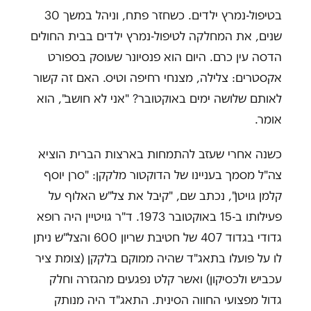
בטיפול-נמרץ ילדים. כשחזר פתח, וניהל במשך 30
שנים, את המחלקה לטיפול-נמרץ ילדים בבית החולים
הדסה עין כרם. היום הוא פנסיונר שעוסק בספורט
אקסטרים: צלילה, מצנחי רחיפה וטיס. האם זה קשור
לאותם שלושה ימים באוקטובר? "אני לא חושב", הוא
אומר.
כשנה אחרי שעזב להתמחות בארצות הברית הוציא
צה"ל מסמך בעניינו של הדוקטור מלקקן: "סרן יוסף
קלמן גויטן", נכתב שם, "קיבל את צל"ש האלוף על
פעילותו ב-15 באוקטובר 1973. ד"ר גויטיין היה רופא
גדודי בגדוד 407 של חטיבת שריון 600 והצל"ש ניתן
לו על פועלו בתאג"ד שהיה ממוקם בלקקן (צומת ציר
עכביש ולכסיקון) ואשר קלט נפגעים מהגזרה וחלק
גדול מפצועי החווה הסינית. התאג"ד היה מנותק