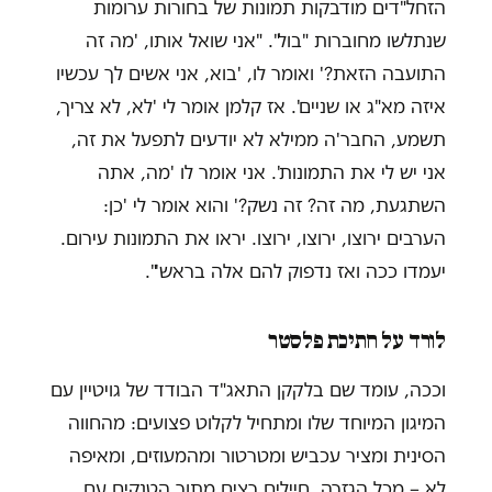
הזחל"דים מודבקות תמונות של בחורות ערומות
שנתלשו מחוברות "בול". "אני שואל אותו, 'מה זה
התועבה הזאת?' ואומר לו, 'בוא, אני אשים לך עכשיו
איזה מא"ג או שניים'. אז קלמן אומר לי 'לא, לא צריך,
תשמע, החבר'ה ממילא לא יודעים לתפעל את זה,
אני יש לי את התמונות'. אני אומר לו 'מה, אתה
השתגעת, מה זה? זה נשק?' והוא אומר לי 'כן:
הערבים ירוצו, ירוצו, ירוצו. יראו את התמונות עירום.
יעמדו ככה ואז נדפוק להם אלה בראש'".
לורד על חתיכת פלסטר
וככה, עומד שם בלקקן התאג"ד הבודד של גויטיין עם
המיגון המיוחד שלו ומתחיל לקלוט פצועים: מהחווה
הסינית ומציר עכביש ומטרטור ומהמעוזים, ומאיפה
לא – מכל הגזרה. חיילים רצים מתוך הטנקים עם