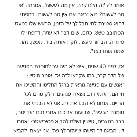
אומר לי: 'זה הלם קרב, אין מה לעשות'. אמרתי: 'אין
מה לעשות? בוא נראה אם אין מה לעשות'. דחפתי
להוא סטירת לחי חבל לך על הזמן, הראש שלו כמעט
הסתובב 360. כלום. שום דבר לא עוזר. דחפתי לו
סיגריה, הבחור מעשן, לוקח אותה ביד, מעשן. זהו.
שמנו אותו בצד".
אז, לפני 40 שנים, איש לא היה ער לחומרת הפגיעה
של הלם קרב, כמו שקראו לזה אז. אומר גויטיין:
"אנשים עם פגיעה נוראית ברגל החלימו והמשיכו את
חייהם, הלומי קרב נשארו פגועים, חלק מהם לכל
החיים. אנחנו לא הבנו את זה, אני לא הבנתי את
חומרת הבעיה". שבועות ארוכים אחרי תום הלחימה,
כבר במצרים, גויטיין נשלח להביא פסיכיאטר: "אמרו
לי, 'הבאנו לך מישהו שיעזור לך פה'. אני יצאתי להביא