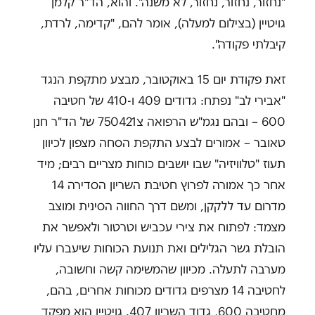
"נחזור, נחזור, נחזור, לא משנה". והוא, הד"ר קלמן
גויטיין (בצילום למעלה), אומר להם, "קדימה, לרדת,
קיבלתי פקודה".
זאת פקודת יום 15 באוקטובר, מבצע מתקפת הנגד
"אבירי לב" נפתח: גדודים 409 ו-410 של חטיבה
600 – ובהם נגמ"ש הרפואה צ750421 של הד"ר חנן
טאובר – אמורים לבצע התקפת הסחה מצפון לכיוון
תעוז "טלוויזיה" שבו יושבים כוחות מצריים רבים; מיד
אחר כך אמורה לפרוץ חטיבת השריון הסדירה 14
מדרום עד ללקקן, ומשם דרך החווה הסינית ומוצב
מצמד: לפתוח את צירי עכביש וטרטור ולאפשר את
הובלת גשר הגלילים ואת תנועת הכוחות שיעברו עליו
מערבה לתעלה. מכיוון שהמשימה קשה וחשובה,
לחטיבה 14 מצרפים גדודים מכוחות אחרים, בהם,
מחטיבה 600, גדוד השריון 407. גויטיין הוא מפקד