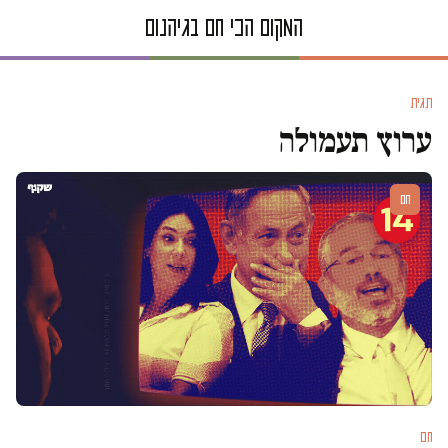
תגית
ערוץ תעמולה
חם
חם