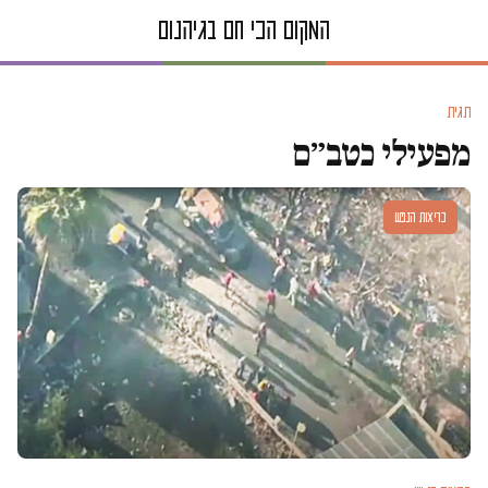
תגית
מפעילי כטב״ם
בריאות הנפש