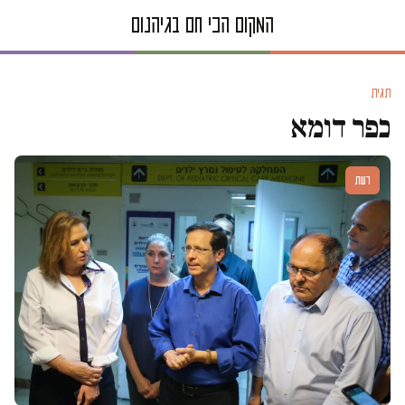
תגית
כפר דומא
דעות