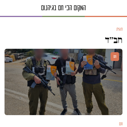
תגית
חב״ד
חם
חם