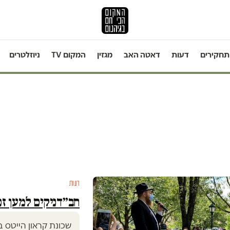
תחקירים
דעות
דאטה האב
מגזין
המקום TV
ניוזלטרים
דעות
חב״דניקים למען זכ
שכונת קראון הייטס ב