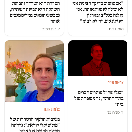
"אם עושים בדיקה רצינית אני
הטרדה היא הטרדה ותביעת
לא יכולה לעשות אותה. אני
השתקה היא תביעת השתקה,
קולגה בגל"צ ובארגון
גם כשעיתונאים בכירים מגבים
העיתונאים. זה לא רציני״
אותה
נעמי נידם
אורית קמיר
אלימות מינית
"בגלי צה"ל פותרים דברים
בתוך התחנה, זה משפחה של
בית״
אלימות מינית
רויטל חובל
בעקבות תחקיר ההטרדות של
״פוליטיקלי קוראת״: נדחתה
תביעת הדיבה של אבנר