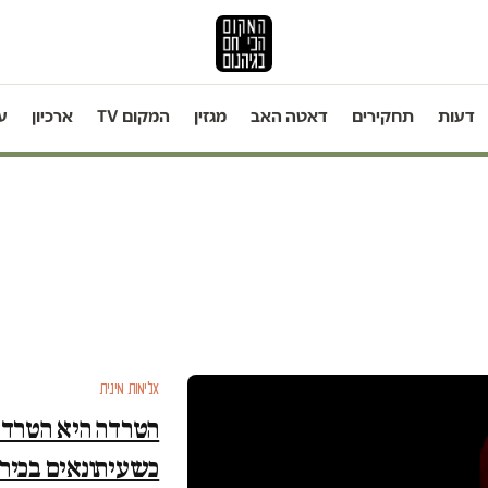
דעות
תחקירים
דאטה האב
מגזין
המקום TV
ארכיון
ע
אלימות מינית
הטרדה היא הטרדה
כשעיתונאים בכיר