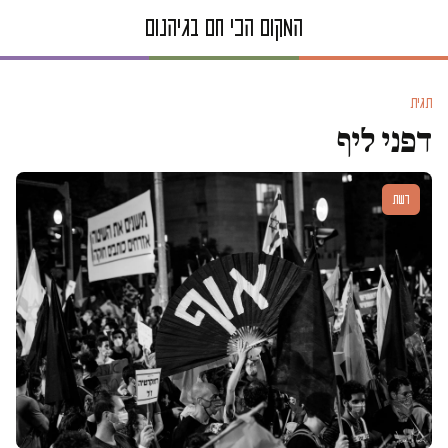
תגית
דפני ליף
דעות