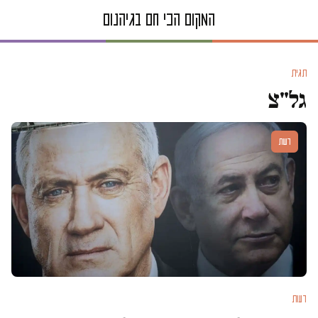
תגית
גל"צ
דעות
דעות