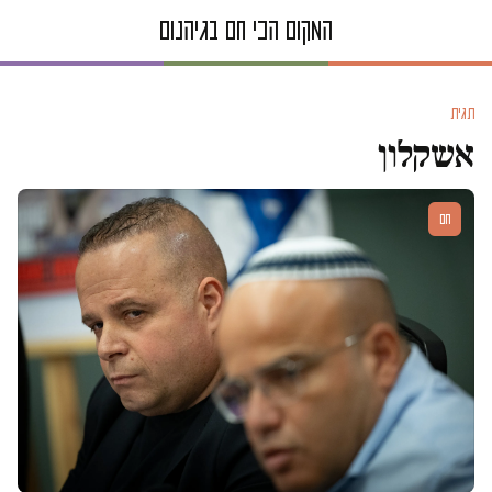
תגית
אשקלון
חם