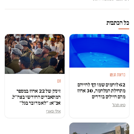
כל הכתבות
בריאות הנפש
חם
62 לוחמים שמו קץ לחייהם
מתחילת המלחמה, 30 אחוז
זינוק של 22 אחוז במספר
מהם חיילים בודדים
המתאבדים החודשי בצה״ל.
אכ״א: ״לא מדובר בגל״
סיון תהל
אילי פארי