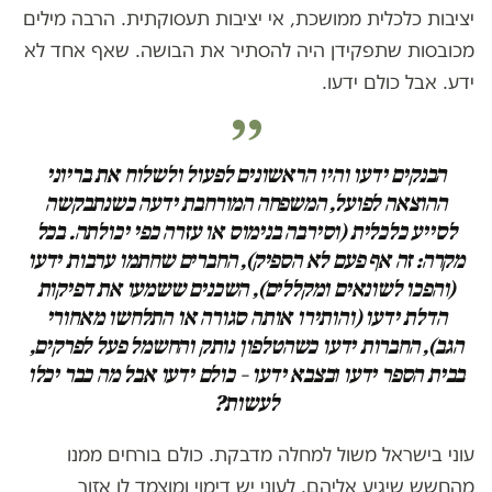
יציבות כלכלית ממושכת, אי יציבות תעסוקתית. הרבה מילים
מכובסות שתפקידן היה להסתיר את הבושה. שאף אחד לא
ידע. אבל כולם ידעו.
הבנקים ידעו והיו הראשונים לפעול ולשלוח את בריוני
ההוצאה לפועל, המשפחה המורחבת ידעה כשנתבקשה
לסייע כלכלית (וסירבה בנימוס או עזרה כפי יכולתה. בכל
מקרה: זה אף פעם לא הספיק), החברים שחתמו ערבות ידעו
(והפכו לשונאים ומקללים), השכנים ששמעו את דפיקות
הדלת ידעו (והותירו אותה סגורה או התלחשו מאחורי
הגב), החברות ידעו כשהטלפון נותק והחשמל פעל לפרקים,
בבית הספר ידעו ובצבא ידעו – כולם ידעו אבל מה כבר יכלו
לעשות?
עוני בישראל משול למחלה מדבקת. כולם בורחים ממנו
מהחשש שיגיע אליהם. לעוני יש דימוי ומוצמד לו אזור