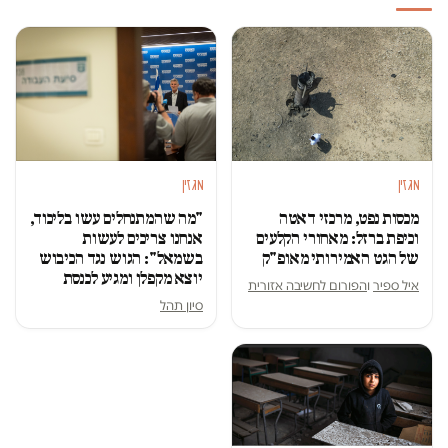
מגזין
מגזין
מכסות נפט, מרכזי דאטה
"מה שהמתנחלים עשו בליכוד,
וכיפת ברזל: מאחורי הקלעים
אנחנו צריכים לעשות
של הגט האמירותי מאופ"ק
בשמאל": הגוש נגד הכיבוש
יוצא מקפלן ומגיע לכנסת
איל ספיר
ו
הפורום לחשיבה אזורית
סיון תהל