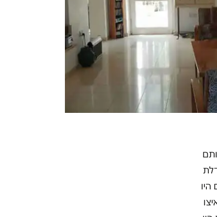
אותם
דלת
היו
יצו