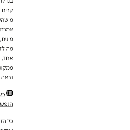
בנו לר
קרים ו
מישהי
אמרתי
מינית,
מה לדב
אחד, ש
ממקומ
נראה כ
כש
הנפש –
כל הז