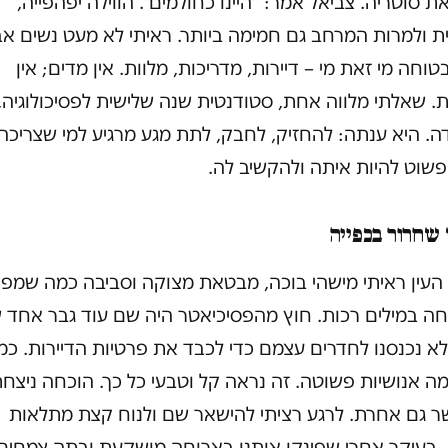
 סוטריה. צביאל אמר: "היינו כחולמים". הווילה יפהפייה,
ת ולמרות המרחב גם חמימה ביותר. ראיתי לא מעט נשים אב
בטוחה מי זאת מי – דיירות, מדריכות, מלוות. אין מדים; אין
ת. שאלתי מלווה אחת, סטודנטית שנה שלישית לפסיכולוגיה,
ה. היא ענתה: להחזיק, לחבק, לתת מגע מרגיע למי שצריכה
פשוט להיות איתה ולהקשיב לה.
 שחרור בכפייה
 העין ראיתי מישהי בוכה, מבטאת מצוקה וסביבה כמה שמפי
חה במילים רכות. חוץ מהפסיכיאטר היה שם עוד גבר אחד ש
לא נכנסנו לחדרים עצמם כדי לכבד את פרטיות הדיירות. כמ
כמה אנושיות פשוטה. זה נראה קל וטבעי כל כך. הוכחה ניצח
 גם אחרת. לרגע רציתי להישאר שם ולנוח קצת מתלאות
, בעיקר אחרי שפינקו אותנו בארוחה מושקעת ובתה צמחים