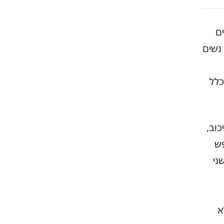
ים
 נשים
כלל
כוב,
פש
ני
א