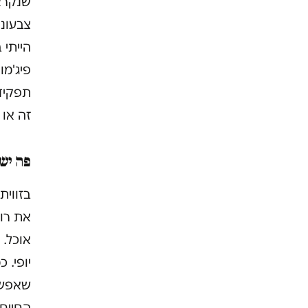
שנקראת
צבעוני
הייתי 
פיג'מו
תפקיד
זה או 
פה יש
בזווית
את רו
אוכל. 
יופי. 
שאפשר
החיים