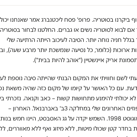
ף ביקרנו בסוטריה. פרופ' פסח ליכטנברג אמר שאנחנו יכול
אם לבוא לסוטריה נשים או גברים. החלטנו לבחור בסוטריה
בגלל חניה נוחה יותר. הסיבה לעיכוב הייתה הרתיעה שלי
ת ארוכות (כלומר, כל נסיעה שנמשכת יותר מרבע שעה), וב
סמונת אריק איינשטיין ("אוהב להיות בבית").
י לשם וחוויתי את המקום הבנתי שהייתה סיבה נוספת לעי
דעת. עם כל האושר על קיומו של מקום כזה שהיה משאת נ
א יכולתי להימנע מתחושות קשות – כאב וקנאה. נזכרתי בש
האשפוזים האחרונים שלי במחלקה 3ב' באברבנאל. האחרון –
ביולי-אוגוסט 1998. השמש יקדה על גג האסבסט, היינו חמש בנות
ת בחדר קטן שכולו מיטות, ללא מיזוג ואף ללא מאווררים, לל