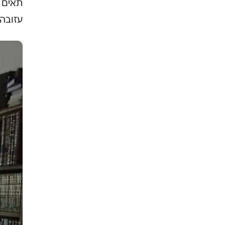
תאים נ
עזובה.