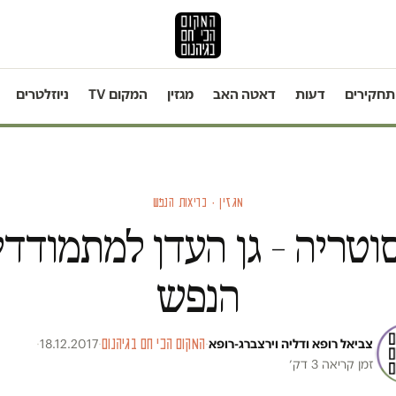
תחקירים
דעות
דאטה האב
מגזין
המקום TV
ניוזלטרים
מגזין · בריאות הנפש
וטריה – גן העדן למתמודדי
הנפש
צביאל רופא ודליה וירצברג-רופא
·
המקום הכי חם בגיהנום
·
18.12.2017
·
זמן קריאה 3 דק׳