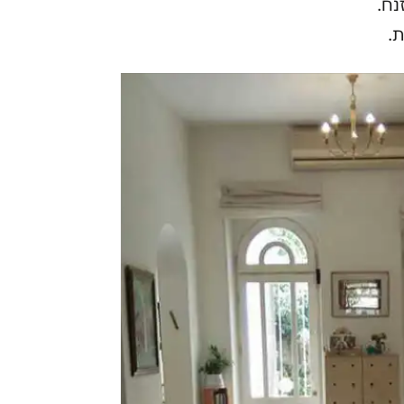
נח.
ת.