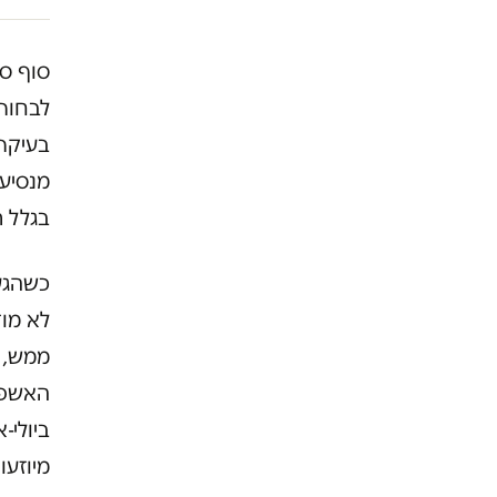
סוף סו
לבחור 
בעיקר 
מנסיעו
בגלל ת
כשהגעת
לא מו
ממש, ל
מיוזעו