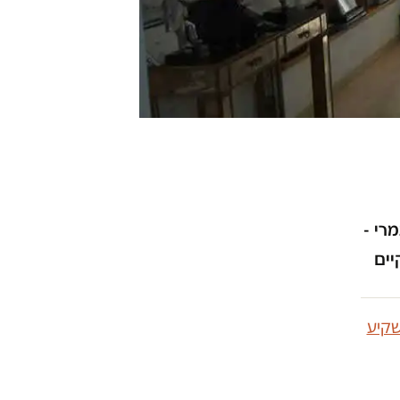
רי -
יים
קיע