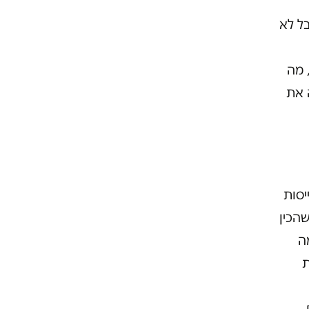
ל לא
 מה
 את
יסות
הכין
ה
ת