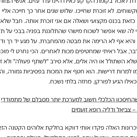
דת לאכול בקומת הקרקע כאילו היינו עדר עזים. אנשי הצוות 
קשוחים. לא זוכרת שחייכו. שלוש שנים אחר כך חייכה אליי
 כזאת בכנס מקצועי ושאלה אם אני זוכרת אותה. חבל שלא
 לה שאי אפשר לשכוח מישהי שהתלוננת בפניה בבכי על ת
 והיא אף לא הרימה את מבטה מהמחברת. על מגע יד רך ודאי
ר, אבל ראיתי שמחטיפים מכות לאחרים. הכי נחרט לי מוכ
לא השתולל או היה אלים, אלא סירב "לשתף פעולה" ולא זז
ו למרות דרישות. הוא חטף את המכות בפסיביות גמורה, וה
אילו הגיע לפורקן. מחזה בלתי נשכח.
החיסכון הכלכלי חשוב למערכת יותר מסבלם של מתמודדי
 צביאל ודליה רופא זועמים
יכרונות האלה פקדו אותי דווקא בחלקת אלוהים הקטנה הז