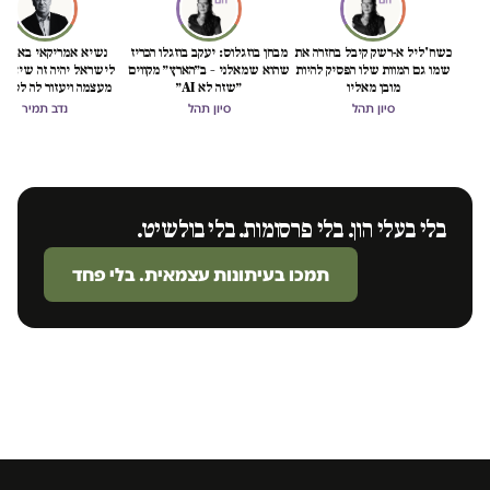
כשח'ליל א-רשק קיבל בחזרה את
מבחן בוזגלוס: יעקב בוזגלו הכריז
נשיא אמריקאי באמת ט
שמו גם המוות שלו הפסיק להיות
שהוא שמאלני – ב״הארץ״ מקווים
לישראל יהיה זה שיציל 
מובן מאליו
״שזה לא AI״
מעצמה ויעזור לה לסיים
הכיבוש
סיון תהל
סיון תהל
נדב תמיר
בלי בעלי הון. בלי פרסומות. בלי בולשיט.
תמכו בעיתונות עצמאית. בלי פחד