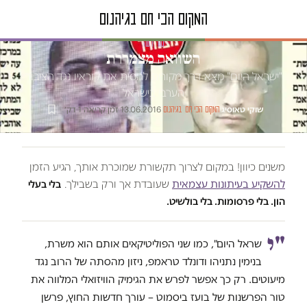
טור דעה
השוואה מצמררת
"ישראל היום" מצא דרך מקורית להסית את קוראיו נגד הציבור
הערבי בישראל
שוקי טאוסיג
·
·
13.06.2016
·
זמן קריאה 1 דק׳
המקום הכי חם בגיהנום
משנים כיוון! במקום לצרוך תקשורת שמוכרת אותך, הגיע הזמן
להשקיע בעיתונות עצמאית
שעובדת אך ורק בשבילך.
בלי בעלי
הון. בלי פרסומות. בלי בולשיט.
"י
שראל היום", כמו שני הפוליטיקאים אותם הוא משרת,
בנימין נתניהו ודונלד טראמפ, ניזון מהסתה של הרוב נגד
מיעוטים. רק כך אפשר לפרש את הגימיק הוויזואלי המלווה את
טור הפרשנות של בועז ביסמוט – עורך חדשות החוץ, פרשן