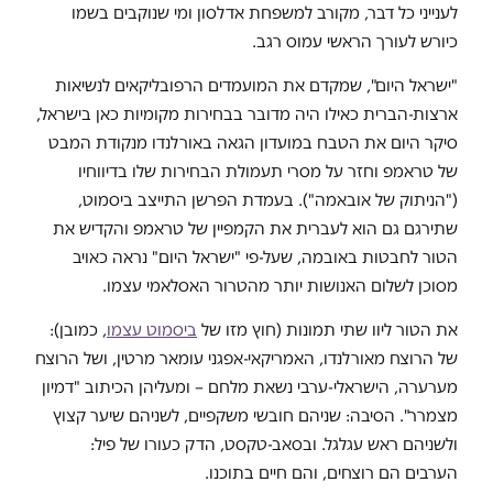
לענייני כל דבר, מקורב למשפחת אדלסון ומי שנוקבים בשמו
כיורש לעורך הראשי עמוס רגב.
"ישראל היום", שמקדם את המועמדים הרפובליקאים לנשיאות
ארצות-הברית כאילו היה מדובר בבחירות מקומיות כאן בישראל,
סיקר היום את הטבח במועדון הגאה באורלנדו מנקודת המבט
של טראמפ וחזר על מסרי תעמולת הבחירות שלו בדיווחיו
("הניתוק של אובאמה"). בעמדת הפרשן התייצב ביסמוט,
שתירגם גם הוא לעברית את הקמפיין של טראמפ והקדיש את
הטור לחבטות באובמה, שעל-פי "ישראל היום" נראה כאויב
מסוכן לשלום האנושות יותר מהטרור האסלאמי עצמו.
את הטור ליוו שתי תמונות (חוץ מזו של
ביסמוט עצמו
, כמובן):
של הרוצח מאורלנדו, האמריקאי-אפגני עומאר מרטין, ושל הרוצח
מערערה, הישראלי-ערבי נשאת מלחם – ומעליהן הכיתוב "דמיון
מצמרר". הסיבה: שניהם חובשי משקפיים, לשניהם שיער קצוץ
ולשניהם ראש עגלגל. ובסאב-טקסט, הדק כעורו של פיל:
הערבים הם רוצחים, והם חיים בתוכנו.