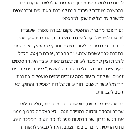
לגרום לנו לחשוב שהמיתון והפערים הכלכליים בארץ נגמרו
בהכשרה מיוחדת שניתנה חינם למוכרת האתיופית ובכרטיסים
למשחק כדורגל שהוענקו למחסנאי.
גם העובד מחברת החשמל, מקום עבודה מאורגן שעובדיו
"ידועים לשמצה", קיבל פרס נכסף בזכות התוכנית – קביעוּת.
מדובר בפרס מרהיב לעובד מצטיין וחרוץ שמועסק באופן זמני
בחברה כבר עשרים שנה. יו"ר החברה, יפתח רון-טל, הגדיל
לעשות וציין שהסיבה לעיוות שנגרם לאותו עובד היא ההסכמים
הקיבוציים בחברה. בגללם החברה "נאלצת" לעבוד עם עובדים
זמניים. יש לתהות עוד כמה עובדים זמניים מועסקים בחברת
החשמל עשרות שנים, תוך עיוות של רוח הפסיקה והחוק, ולא
זוכים לקביעות.
הידיעה שהכל מבוים, רווי אינטרסים מסחריים, מלא תעלולי
עריכה והפקה ומלווה במוזיקה נוגה – לא הצליחה לחסוך ממני
את הגוש בגרון. שק הדמעות מגיב לחומר הטוב והממכר הזה.
נתוני הרייטינג מדברים בעד עצמם. הקהל מבקש לראות עוד