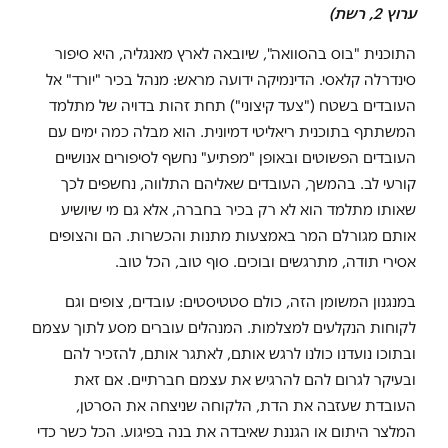
ערוץ 2, רשת)
התוכנית "בוס בהסוואה", שיובאה לארץ מאנגליה, היא סיפור
סינדרלה קלאסי. הדינמיקה ידועה מראש: מנהל בכיר "יורד" אל
העובדים בשטח ("צעד קיצוני") תחת זהות בדויה של מתלמד
המשתתף בתוכנית ריאליטי דמיונית. הוא מבלה כמה ימים עם
העובדים הפשוטים ובאופן "מפתיע" נחשף לסיפורים אנושיים
קורעי לב. בהמשך, העובדים שאליהם התלווה, נחשפים לכך
שאותו מתלמד הוא לא רק בכיר בחברה, אלא גם מי שיושיע
אותם מגורלם המר באמצעות מתנות והכשרות. הם והצופים
אסירי תודה, מתרגשים ובוכים. סוף טוב, הכל טוב.
במנגנון המשומן הזה, כולם סטטיסטים: עובדים, צופים וגם
לקוחות הנקלעים למצלמות. המנהלים עוברים מסע לתוך עצמם
ובתוכו נועדנו כולנו לרגש אותם, לאתגר אותם, להזכיר להם
ובעיקר לגרום להם להרגיש את עצמם חברתיים. אם זאת
העובדת שעזבה את הדת, הלקוחה שניצחה את הסרטן,
המלצר היתום או הגננת שאיבדה את בנה בפיגוע. הכל כשר כדי