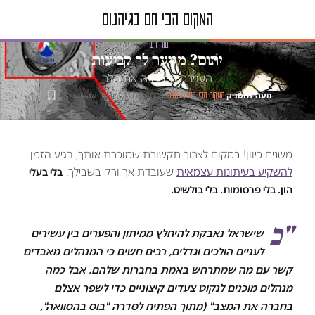
טור דעה
יתום? מגיעה לך קביעות
העניבה מסתירה את הלב
נועה זלוטניק
·
·
11.06.2015
·
זמן קריאה 3 דק׳
המקום הכי חם בגיהנום
משנים כיוון! במקום לצרוך תקשורת שמוכרת אותך, הגיע הזמן
להשקיע בעיתונות עצמאית
שעובדת אך ורק בשבילך.
בלי בעלי
הון. בלי פרסומות. בלי בולשיט.
"כ
שישראל נאבקת להיחלץ ממיתון והפערים בין עשירים
לעניים הולכים וגדלים, רבים חשים כי המנהלים מאבדים
קשר עם מה שמתרחש באמת בחברות שלהם. אבל כמה
מנהלים מוכנים לנקוט צעדים קיצוניים כדי לשפר אצלם
בחברה את המצב" (מתוך הפתיח לסדרה "בוס בהסוואה",