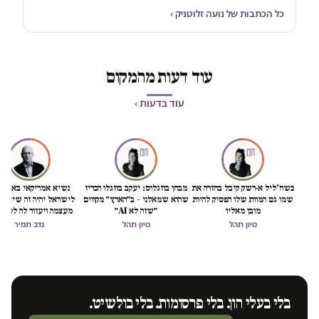
כל הכתבות של נועה זלוטניק ›
עוד דעות מהמקום
עוד בדעות ›
כשח'ליל א-רשק קיבל בחזרה את
מבחן בוזגלוס: יעקב בוזגלו הכריז
נשיא אמריקאי באמת ט
שמו גם המוות שלו הפסיק להיות
שהוא שמאלני – ב״הארץ״ מקווים
לישראל יהיה זה שיציל 
מובן מאליו
״שזה לא AI״
מעצמה ויעזור לה לסיים
הכיבוש
סיון תהל
סיון תהל
נדב תמיר
בלי בעלי הון. בלי פרסומות. בלי בולשיט.