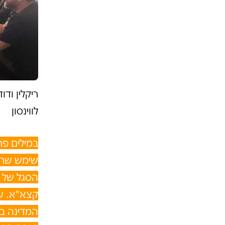
ריקלין וד
לווינסון
במילים פ
שימש שרן
הסגל של ר
קצא"א. על
המדינה בפ