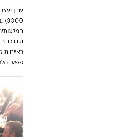
שרן נעצר
000
המלצותיה
נגדו כתב 
ראייתית ל
פשע, הלבנ