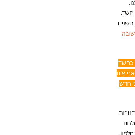
נו,
ו חשד.
 השנים
שובה
 בחשד
אף אינו
י חדש
גובות
חנו
חלפון,