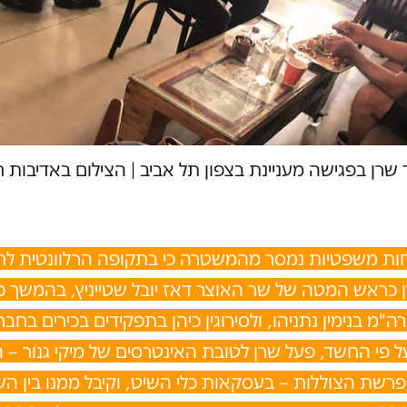
וד שרן בפגישה מעניינת בצפון תל אביב
|
הצילום באדיבות ח
חות משפטיות נמסר מהמשטרה כי בתקופה הרלוונטית לח
 כראש המטה של שר האוצר דאז יובל שטייניץ, בהמשך 
ה"מ בנימין נתניהו, ולסירוגין כיהן בתפקידים בכירים בחב
 פי החשד, פעל שרן לטובת האינטרסים של מיקי גנור – ה
רשת הצוללות – בעסקאות כלי השיט, וקיבל ממנו בין הש