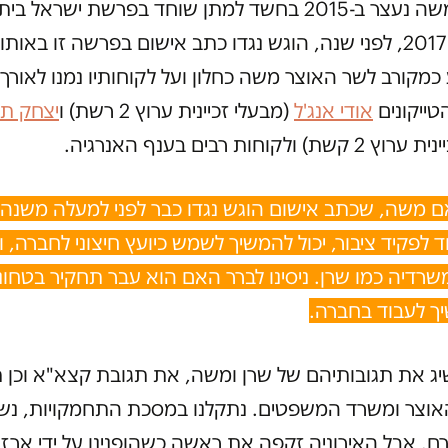
בחברה. משה נעצר ב-2015 בחשד למתן שוחד בפרשת ישראל בית
ובנובמבר 2017, לפני שנה, הוגש נגדו כתב אישום בפרשה זו באות
כמקורב לשר האוצר משה כחלון ועל לקוחותיו נמנו לאורך
טייקונים
אודי אנג'ל
(מבעלי זכיינית ערוץ 2 רשת) ו
יצחק ת
 ולקוחות רבים בענף האנרגיה.
ם משה, שכתב אישום הוגש נגדו כבר לפני למעלה משנה
 לפקיד ציבור, יכול להמשיך לשמש כיועץ חיצוני לחברה, ו
רדיה כמו שרן. ניסינו לברר האם הוא עבר תחקיר בטחונ
ך לעבוד בחברה.
שיג את תגובותיהם של שרן ומשה, את תגובת קצא"א וכן ת
וצר ומשרד המשפטים. נתקלנו במסכת התחמקויות, נשל
רם, אבל האירוניה זקפה את ראשה כשהופנינו על ידי ארז 