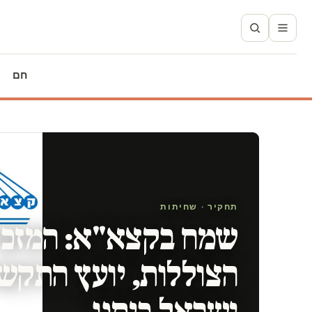
חם
תחקיר · שחיתות
שמח בקצא"א: המזכי
הצוללות, יועץ התק
ישראל ביתנו