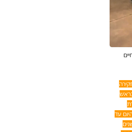
יים
קירה
כראש
רת
יום עד
נים