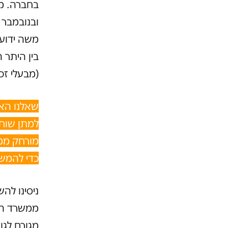
משה ידוע 
בין היתר ה
(מבעלי זכיינית ערוץ 2 קשת)
שאלנו הא
למתן שוחד
מורחק ממש
כדי להמשי
ניסינו לה
ממשרד הא
מגורם לגו