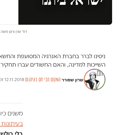
דוד שרן ורונן משה
ניסינו לברר בחברת האנרגיה המסועפת והחשא
השייכות למדינה, והאם החשודים עברו תחקיר ב
שרון שפורר
·
המקום הכי חם בגיהנום
·
12.11.2018
·
זמן
משנים כיו
בעיתונות
בלי בולשי