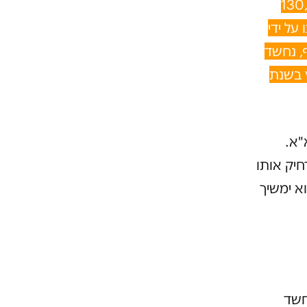
ימות בסך מצטבר של כ-130,000
על ידי
, נחשד
ץ בשנת
"א.
יק אותו
 ימשיך
חשד