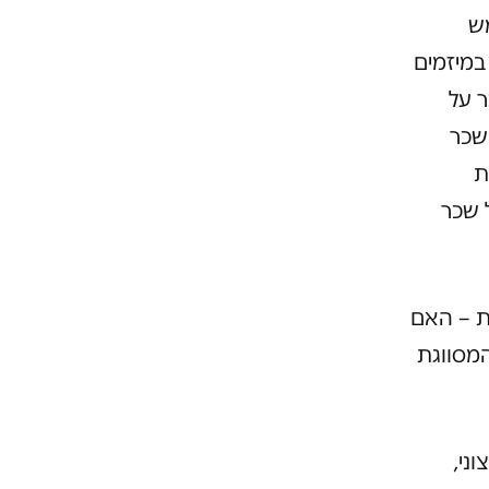
מש
מיזמים
ר על
שכר
ת
 שכר
ת – האם
מסווגת
ני,