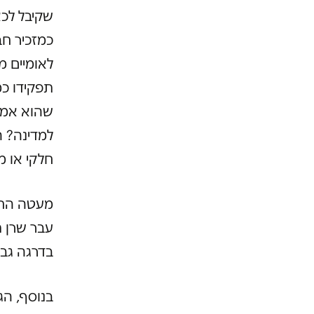
שקיבל לכא
כמזכיר ח
לאומיים מ
תפקידו כמ
שהוא אמו
למדינה? ה
חלקי או מ
מעטה החש
עבר שרן 
בדרגה גב
בנוסף, הג