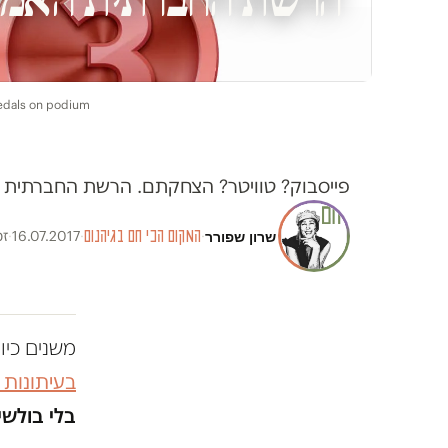
medals on podium
פייסבוק? טוויטר? הצחקתם. הרשת החברתית הכי
שרון שפורר
·
המקום הכי חם בגיהנום
·
16.07.2017
·
זמ
משנים כיו
בעיתונות
בלי בולשי