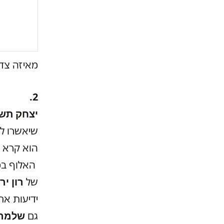
מאיזה צד
2.
יצחק תש
שיאשרו לו
הוא קרא ל
האלוף במי
רון ירו
של
שלמה 
גם