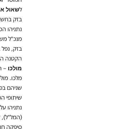
שאול אל
ל
בזק בחשד 
נתניהו הס
מנכ"ל מש
בזק, נפל 
הקטנה הז
מולכו
– ה
מלכו. מול
שניהם בפג
שיתופי הפ
נתניהו על
(המל"ל), 
סיפקה חוו