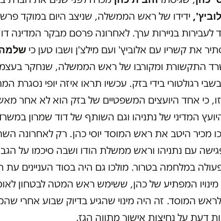
וביץ',
ידידו של ראש הממשלה, שניצב היום במוקד פרש
לעבירות בניירות ערך. לאחרונה פרסם מבקר המדינה דו"ח
שלמה 
תיר את קשריו עם אלוביץ' ועם מילצ'ן ושבו טען כי
רד התקשורת ומקורבו של ראש הממשלה, שנחקר בעצמ
בשבי רגולטורי בידי בזק. עכשיו תראו איזה יופי נסגרת המ
ו, כי אחד היועצים המשפטיים של בזק הוא לא אחר מא
יועץ המדיני של נתניהו וגם השותף של דוד שמרון במשרד
כו מכיר היטב את ראש המוסד יוסי כהן. רק לאחרונה הש
ישה עם נתניהו וראש ממשלת הודו ושבה סיכמו על הגב
עולה במלחמה בטרור. מולכו גם היה בסוד העניינים עת ה
 מינויו המפתיע של כהן, ששימש ראש המטה לבטחון לאומ
לראש המוסד. זה היה מינוי שהגיע בדיוק שבוע אחרי שהמ
ת דעת על נחיצות אישור מתווה הגז.