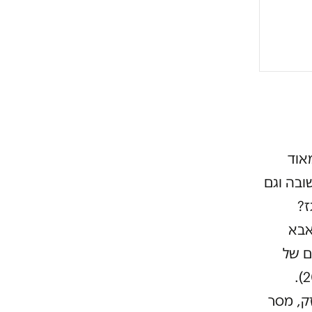
מאוד
ובה וגם
ז?
אבא
ם של
ידיעות אחרונות. רון ירון מסר עדות בפרשת מוזס-נתניהו (תיק 2000).
ק, מסר