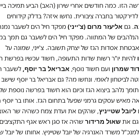
ה הזו. כמה חודשים אחרי שירון (האב) הביע תמיכה בייצ
לדירקטור בחברה ציבורית. נחשו איזה? בדלק קידוחים
ה
אליעזר מרום (צ'ייני)
. גם
מפקד חיל הים לשעבר נמנה
נלהבים של המתווה. מפקד חיל הים לשעבר גם תמך במי
בטחת אסדות הגז של יצחק תשובה. צ'ייני, שמונה על
להיות יו"ר רשות שדות התעופה, חשוד עכשיו בפרשת ה
וד שמרון
אבריאל בר יוסף,
ועם חשוד נוסף,
לשעבר ה
 לביטחון לאומי. ונחשו מה? גם אבריאל בר יוסף שישב 
ומך נלהב ביצוא הגז וכיום הוא חשוד בפרשה נוספת של
ה מאיש עסקים גרמני שפעל בתחום הגז. אותו בר יוסף 
ליובל שטייניץ
, שהקים את ועדת צמח כשהיה שר האוצר
שאול מרידור
גם את
שהיה אז סגן ראש אגף התקציבים 
מנכ"ל משרד האנרגיה של יובל שטייניץ. אחותו של יובל שט