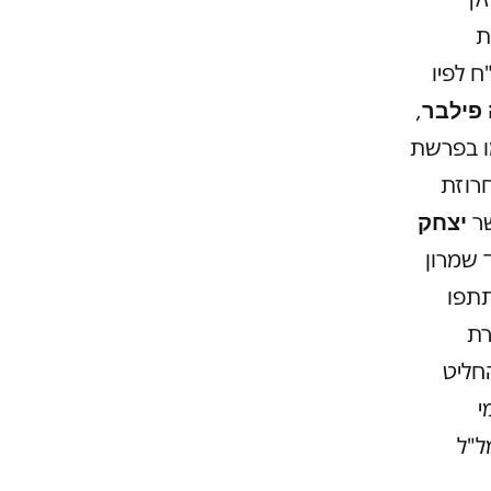
ת
 לפיו
פילבר
,
ו בפרשת
חרוזת
יצחק
שר
 שמרון
תתפו
רת
חליט
י
ל"ל