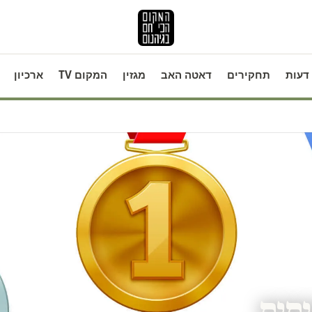
דעות
תחקירים
דאטה האב
מגזין
המקום TV
ארכיון
תית