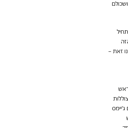
ושכולם
חיל
זה
ו זאת –
ן של ראש
וללות
הון ובהם ג'יימס
זק