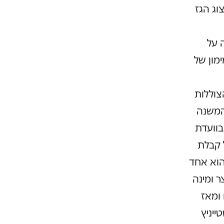
וג הגז
 על
מון של
צוללות
משנה
בוועדת
 קבלת
הוא אחד
 ומינה
ומאז
ייניץ