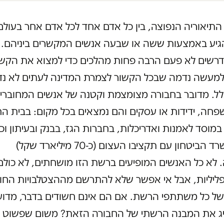
 התיאוריה הנפוצה, בין כל אדם אחד לכל אדם אחר בעול
גיע באמצעות ששה או שבעה אנשים המקשרים ביניהם. 
דרשים לא פעם הרבה פחות מהלכים כדי למצוא את הקשרי
למעשה נדמה שבכל הקשור לצמרת המדינה לעתים לא נד
ל. מדובר בחבורה מצומצמת וקטנה של אנשים המחוברים
חה, ידידות או עסקים והם נמצאים בכל מקום: בבית הח
, במוסד לאמנות ואדריכלות, בחברות הגז, בבנק ובעיתון וכ
שהם במשרד הביטחון עם תקציבו העצום (כ-70 מיליארד שקל)
.
לא כל האנשים המופיעים ברשת הזו מושחתים, לא כולם
פליליות, אבל אי אפשר שלא להתרשם מההצטלבויות החוז
של כל משתתפי הרשת. אם הם אינם חשודים בדבר, מדוע 
יג את המבנה הרשתי של החבורה הזאת? משום שפשוט לא