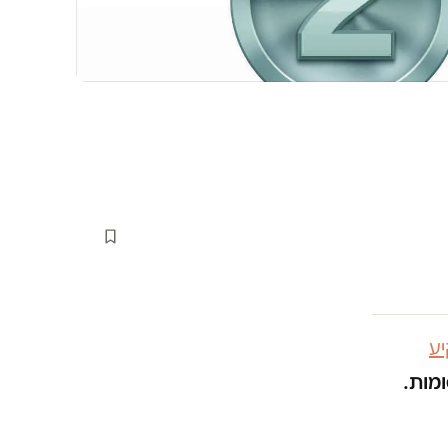
ע
ומות.