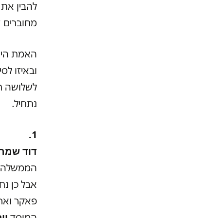
להבין את 
מחוברים ז
האמת היא
ובאיזו לס
לשלושה חל
נתחיל.
1.
דוד שמרו
הממשלה
פאקר וארנ
יו
המוסד