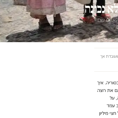
א נכונה
האונס שם
ובדת אך
וריה. איך
אם את רוצה
 על
ב עמד
צי מיליון