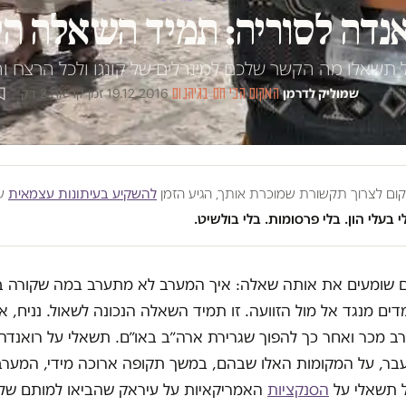
נדה לסוריה: תמיד השאלה הל
 תשאלו מה הקשר שלכם למינרלים של קונגו ולכל הרצח ו
שמוליק לדרמן
·
המקום הכי חם בגיהנום
·
19.12.2016
·
זמן קריאה 2 דק׳
מקום לצרוך תקשורת שמוכרת אותך, הגיע הזמן
להשקיע בעיתונות עצמאית
שע
י בעלי הון. בלי פרסומות. בלי בולשיט.
ם שומעים את אותה שאלה: איך המערב לא מתערב במה שקורה בס
דים מנגד אל מול הזוועה. זו תמיד השאלה הנכונה לשאול. נניח, 
ב מכר ואחר כך להפוך שגרירת ארה״ב באו״ם. תשאלי על רואנדה,
שעבר, על המקומות האלו שבהם, במשך תקופה ארוכה מידי, המער
 תשאלי על
הסנקציות
האמריקאיות על עיראק שהביאו למותם של ח