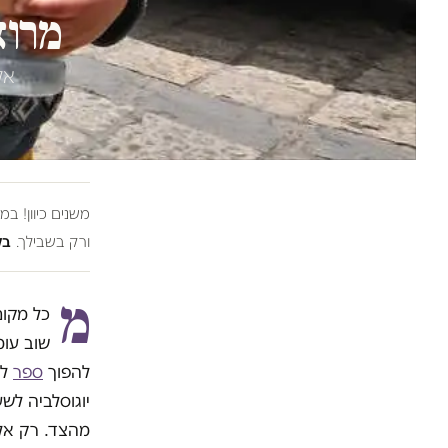
מרוא
אל
משנים כיוון! ב
ורק בשבילך.
בל
מ
כל מקו
שוב עומ
להפוך
ספר
לר
יוגוסלביה ל
מהצד. רק אל