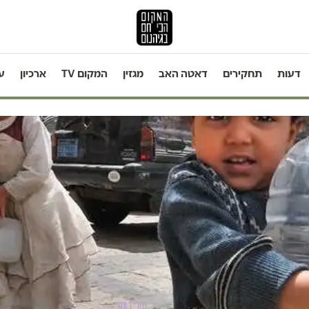
דעות
תחקירים
דאטה האב
מגזין
המקום TV
ארכיון
ע
טור דעה