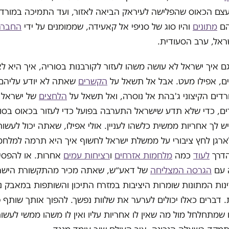
עצם הכאוס שהפלישה לעיראק הביאה לאזור, ועד התמיכה במורדי
הם
מתונים
והיו סוג של סניפי אל קאעידה, שממומנים על ידי
החברה
ראל, ערב הסעודית.
 איך ישראל לא עושה משהו לעזור לקורבנות בסוריה, איך היא ל
ים, אפילו מעט. אבל אל תשאל על
הקשרים
שאתה לא יודע עליהם
רדים הקיצוני ג'בהת אל נוסרה, ואל תשאל על
הלחצים
של ישראל 
ים, כדי שלא תדע שישראל התערבה בפועל כדי לעזור בכאוס בסו
ש לך אחריות ממשית כלשהו לעניין. אולי אפילו, שאתה יכול לעשו
לארגן לחץ ציבורי על ממשלת ישראל לחשוף איך היא תרמה למלח
הדרך
לעוד
כמה
מלחמות אזרחים
ו
רציחות עמים
אחרות. או להפסי
 עם
הגרסה המצליחה
של דאע״ש, שאתה מכיר מהתקשורת הישרא
ת המתונות שומרות היציבות במזרח התיכון והשותפות במאבק נג
 דברים כאלו יכולים לערער את שלוות נפשך. להפוך אותך שותף פ
שמתחלחל מול מה שאין לו אחריות עליו ואין לו משהו ממשי לעש