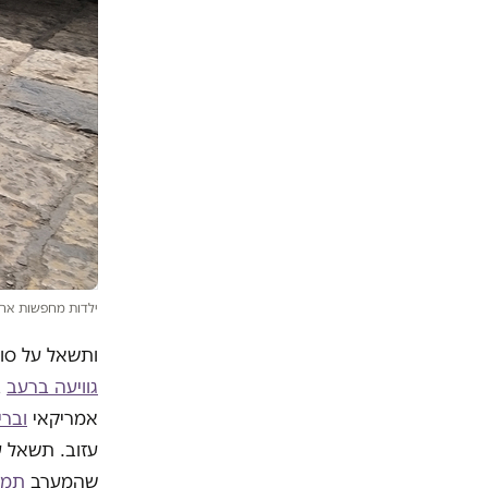
ילדות מחפשות אחר מקור מים בע
ותשאל על סור
גוויעה ברעב
ב
אמריקאי
וברי
עזוב. תשאל ע
שהמערב
תמך