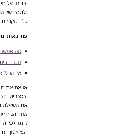
ילדים. אל תש
נלהבת של המ
כל המקומות ש
עוד באותו נו
מה אפשר ל
חבר הבית 
אלימות? או
או אם את רו
ובסרביה. תרא
את השאלה הז
אחד הגורמים
קונגו ולכל ה
הפלאפון. עדי