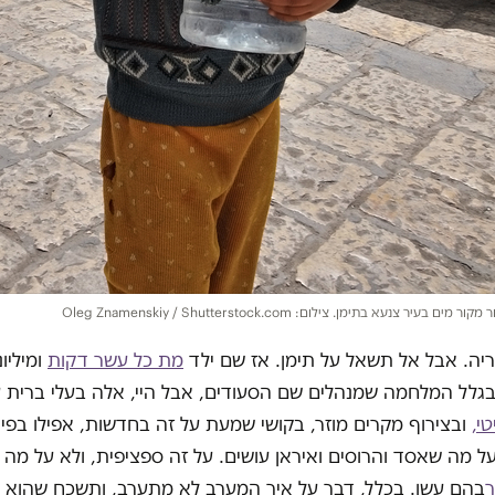
יר צנעא בתימן. צילום: Oleg Znamenskiy / Shutterstock.com
יה. אבל אל תשאל על תימן. אז שם ילד
מת כל עשר דקות
ומיליו
גלל המלחמה שמנהלים שם הסעודים, אבל היי, אלה בעלי ברית 
טי,
ובצירוף מקרים מוזר, בקושי שמעת על זה בחדשות, אפילו בפיי
ל מה שאסד והרוסים ואיראן עושים. על זה ספציפית, ולא על מה
בהם עשו. בכלל, דבר על איך המערב לא מתערב, ותשכח שהוא