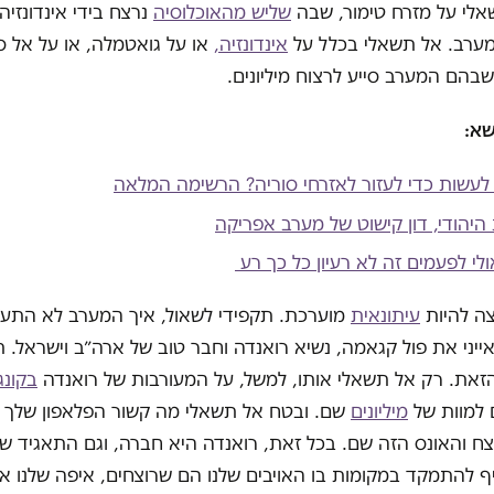
אלי על מזרח טימור, שבה
שליש מהאוכלוסיה
נרצח בידי אינדונזי
ערב. אל תשאלי בכלל על
אינדונזיה,
או על גואטמלה, או על אל ס
בהם המערב סייע לרצוח מיליונים.
שא:
עשות כדי לעזור לאזרחי סוריה? הרשימה המלאה
היהודי, דון קישוט של מערב אפריקה
לי לפעמים זה לא רעיון כל כך רע
צה להיות
עיתונאית
מוערכת. תקפידי לשאול, איך המערב לא התער
ייני את פול קגאמה, נשיא רואנדה וחבר טוב של ארה״ב וישראל. 
את. רק אל תשאלי אותו, למשל, על המעורבות של רואנדה
בקונגו
 למוות של
מיליונים
שם. ובטח אל תשאלי מה קשור הפלאפון שלך
רצח והאונס הזה שם. בכל זאת, רואנדה היא חברה, וגם התאגיד 
ף להתמקד במקומות בו האויבים שלנו הם שרוצחים, איפה שלנו אי