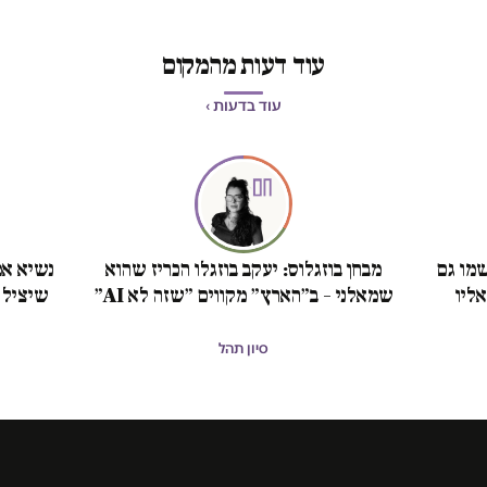
עוד דעות מהמקום
עוד בדעות ›
מו גם
מבחן בוזגלוס: יעקב בוזגלו הכריז שהוא
נשיא אמ
ליו
שמאלני – ב״הארץ״ מקווים ״שזה לא AI״
שיציל 
סיון תהל