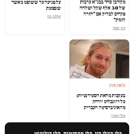
מקורבן סחר בבנ״א ערבות
על פגיעה עד ששופט מאשר
של 30 אלף שקל ושלחה
שנפגעת
פקחים לבדוק אם "חזרה
אילנה פז
לזנות"
דור זומר
אלימות מינית
בעקבות מחאת הסטודנטיות:
טל רוזנבליט יורחק
מהאוניברסיטה העברית
אילי פארי