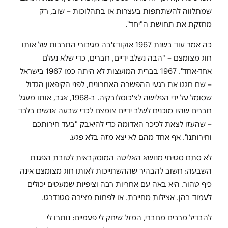
שמתלווה להשתתפות בעצרות או בתהלוכות – שוב, רק
מחזקת את תחושת ה"יחד".
כה אמר עוד בשנת 1967 אוקודז'בה מגיבורי התרבות של אותו
חוג מצומצם – "הבה נשלב ידיים, חברים, כדי שלא נעלם
אחד-אחד". 1967 בברית המועצות לא היתה כמו 1967 בישראל
– שם חגגו את רגעי ההפשרה האחרונים, לפני הקיפאון הגדול
שסומל על ידי הפלישה לצ'כוסלובקיה. ב-1968, אגב, אותו מעגל
חברים שהיו מוכנים לשלב ידיים צומצם לכדי שבעה אנשים בלבד
– שהעזו לצאת לכיכר האדומה כדי להיאבק "בעד חירותכם
וחירותנו". אף אחד מהם לא יצא מזה בלא פגע.
לא סתם סטיתי מנושא האליטה המוסקבאית לטובת הפגנת
השבעה: חשוב להבהיר שההשתייכות לאותו חוג מצומצם אינה
כיף טהור. היא באה עם אחריות רבה וציפיות שמעטים יכולים
לעמוד בהן. אצילות מחייבת. או לפחות מציבה סטנדרט.
להבדיל מרבים מחברי, המזל שיחק לי פעמיים: נותרו לי