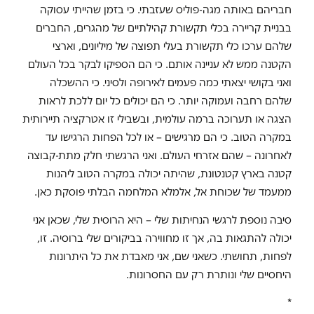
חבריהם באותה מגה-פוליס שעזבתי. כי בזמן שהייתי עסוקה
בבניית קריירה בכלי תקשורת קהילתיים של מהגרים, החברים
שלהם ערכו כלי תקשורת בעלי תפוצה של מיליונים, וארצי
הקטנה ממש לא עניינה אותם. כי הם הספיקו לבקר בכל העולם
ואני בקושי יצאתי כמה פעמים לאירופה ולסיני. כי ההשכלה
שלהם רחבה ועמוקה יותר. כי הם יכולים כל יום ללכת לראות
הצגה או תערוכה ברמה עולמית, ובשבילי זו אטרקציה תיירותית
במקרה הטוב. כי הם מרגישים – או לכל הפחות הרגישו עד
לאחרונה – שהם אזרחי העולם. ואני הרגשתי חלק מתת-קבוצה
קטנה בארץ קטנטונת, שהיתה יכולה במקרה הטוב ליהנות
ממעמד של שכוחת אל, אלמלא המלחמה הבלתי פוסקת כאן.
סיבה נוספת לרגשי הנחיתות שלי – היא הרוסית שלי, שכאן אני
יכולה להתגאות בה, אך זו מחווירה בביקורים שלי ברוסיה. זו,
לפחות, תחושתי. כשאני שם, אני מאבדת את כל היתרונות
היחסיים שלי ונותרת רק עם החסרונות.
*