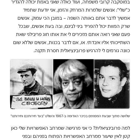
במוסקבה קרובי משפחה, ועוד כאלה שאני באמת יכולה להגדיר
כ"שלי": אנשים שלמרות המרחק והזמן, אני יודעת שתמיד
אמשיך לדבר אתם באותה השפה – במובן הכי עמוק. אנשים
שרק המוות יכול להפריד ביני לבינם; ובה בעת אנשים, שבכל
פעם שאני רואה אותם מזכירים לי את אותו חוג פריבילגי שאת
השתייכותי אליו איבדתי. או, אם לדבר בכנות, אנשים שללא שום
כוונה גורמים לי להרגיש פרובינציאלית חסרת תקנה.
שלושה מתוך שבעת המפגינים בכיכר האדומה ב-1967 והשלט "ב
עד חירותכם וחירותנו"
למה פרובינציאלית? כי אני מרגישה שמרחב האפשרויות שלי כאן
קטן לאין שיעור ממרחב האפשרויות הפתוח בפניהם ובפני