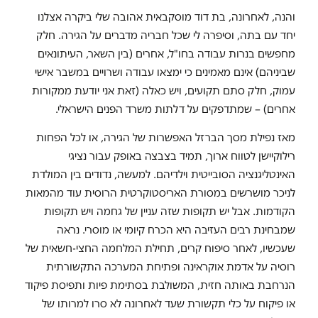
והנה, לאחרונה, בת דוד מוסקבאית אהובה שלי ביקרה אצלנו
יחד עם בתה, וסיפרה לי שכל חבריה מדברים על הגירה. חלק
מחפשים בנרות עבודה בחו"ל, אחרים (בין השאר, העיתונאים
שביניהם) אינם מאמינים כי ימצאו עבודה ושרויים במשבר אישי
עמוק, חלק סתם תקועים, ויש כאלה (זאת אני יודעת ממקורות
אחרים) – שמתדפקים על דלתות משרד הפנים הישראלי.
מאז נפילת מסך הברזל האפשרות של הגירה, או לכל הפחות
רילוקיישן לטווח ארוך, תמיד בצבצה באופק עבור נציגי
האינטליגנציה הסובייטית וילדיהם. למעשה, נדודים בין המולדת
לניכר מושרשים במסורת האריסטוקרטית הרוסית עוד מהמאות
הקודמות. אבל יש תקופות שזה עניין של גחמה ויש תקופות
שמבחינת רבים העזיבה היא הכרח קיומי או מוסרי. נראה
שעכשיו, לאחר סיפוח קרים, תחילת המלחמה החצי-חשאית של
רוסיה על אדמת אוקראינה ופתיחת המערכה התקשורתית
הנרחבת באותה חזית, המשולבת בסתימת פיות ותפיסת פיקוד
או פיקוח על כלי תקשורת שעד לאחרונה לא סרו למרותו של