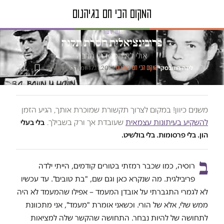
טור דעה
פרובינציאלית חסרת תקנה
אולי לא הפסדתי הרבה
ליזה רוזובסקי
·
·
17.11.2014
·
זמן קריאה 4 דק׳
המקום הכי חם בגיהנום
משנים כיוון! במקום לצרוך תקשורת שמוכרת אותך, הגיע הזמן
להשקיע בעיתונות עצמאית
שעובדת אך ורק בשבילך.
בלי בעלי
הון. בלי פרסומות. בלי בולשיט.
ב
רוסיה, כמו שכבר רמזתי בטורים קודמים, הייתי ילדה
פריבילגית. מה שנקרא כאן וגם שם, "בת טובים". עד עכשיו
לא לגמרי התגברתי על אובדן המעמד – אפילו שהמעמד לא היה
ממש שלי, אלא של הורי. וכשאני אומרת "מעמד", אני מתכוונת
לתחושה של להיות נבחר. התחושה שהקשר שלה למציאות