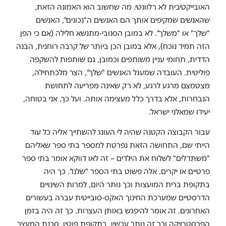
האובייקטיבית לא רלוונטי. מה שחשוב הוא האמונה הזאת,
שהאנשים שמקיפים אותך הם האנשים ה"נכונים", האנשים
"שלך" או "משלך". לא במובן הסנובי-מתנשא חלילה (אם כי הפן
הזה תמיד נוכח), אלא במובן הכן ביותר של קרבה רוחנית, הבנה
הדדית, תחומי עניין משותפים וכמובן, גם שותפות להשקפה
פוליטית. העובדה שמעגל האנשים "שלך", הצר מלכתחילה,
מצטמצם מרגע לרגע, לא רק שאינה מפריעה לתחושת
הנבחרות, אלא בדרך כלל מעצימה אותה. ועל כך, אני בטוחה,
יעידו שמאלני ישראל.
עבור הקבוצה הקטנה שהיה לי העונג להשתייך אליה כל עוד
הייתי שם, התחושה הזאת נפרטת למספר בתי ספר שאליהם
"משתדלים" לשלוח את הילדים – זה לאו דווקא אומר בתי ספר
פרטיים או יקרים. אלה פשוט בתי הספר "שלנו". כך היה
בתקופת ברית המועצות וכך נותר היום, למרות השינויים
הדרסטיים שמערכת החינוך האקס-סובייטית עברה בעשורים
האחרונים. זה אומר להיפגש באותן העצרות. כך זה היה בזמן
הפרסטרויקה וכך זה נותר עכשיו, בתקופת פוטין. סכנת המעצר