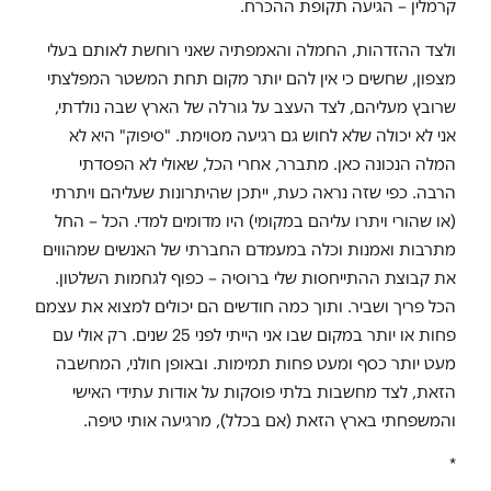
קרמלין – הגיעה תקופת ההכרח.
ולצד ההזדהות, החמלה והאמפתיה שאני רוחשת לאותם בעלי
מצפון, שחשים כי אין להם יותר מקום תחת המשטר המפלצתי
שרובץ מעליהם, לצד העצב על גורלה של הארץ שבה נולדתי,
אני לא יכולה שלא לחוש גם רגיעה מסוימת. "סיפוק" היא לא
המלה הנכונה כאן. מתברר, אחרי הכל, שאולי לא הפסדתי
הרבה. כפי שזה נראה כעת, ייתכן שהיתרונות שעליהם ויתרתי
(או שהורי ויתרו עליהם במקומי) היו מדומים למדי. הכל – החל
מתרבות ואמנות וכלה במעמדם החברתי של האנשים שמהווים
את קבוצת ההתייחסות שלי ברוסיה – כפוף לגחמות השלטון.
הכל פריך ושביר. ותוך כמה חודשים הם יכולים למצוא את עצמם
פחות או יותר במקום שבו אני הייתי לפני 25 שנים. רק אולי עם
מעט יותר כסף ומעט פחות תמימות. ובאופן חולני, המחשבה
הזאת, לצד מחשבות בלתי פוסקות על אודות עתידי האישי
והמשפחתי בארץ הזאת (אם בכלל), מרגיעה אותי טיפה.
*