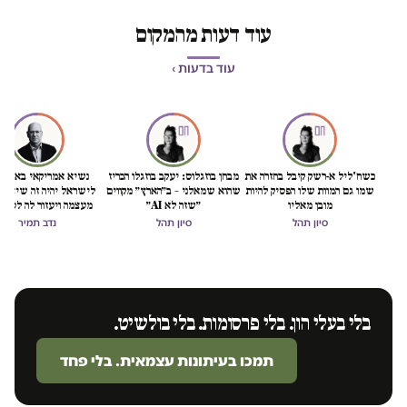
עוד דעות מהמקום
עוד בדעות ›
כשח'ליל א-רשק קיבל בחזרה את
מבחן בוזגלוס: יעקב בוזגלו הכריז
נשיא אמריקאי באמת ט
שמו גם המוות שלו הפסיק להיות
שהוא שמאלני – ב״הארץ״ מקווים
לישראל יהיה זה שיציל 
מובן מאליו
״שזה לא AI״
מעצמה ויעזור לה לסיים
הכיבוש
סיון תהל
סיון תהל
נדב תמיר
בלי בעלי הון. בלי פרסומות. בלי בולשיט.
תמכו בעיתונות עצמאית. בלי פחד