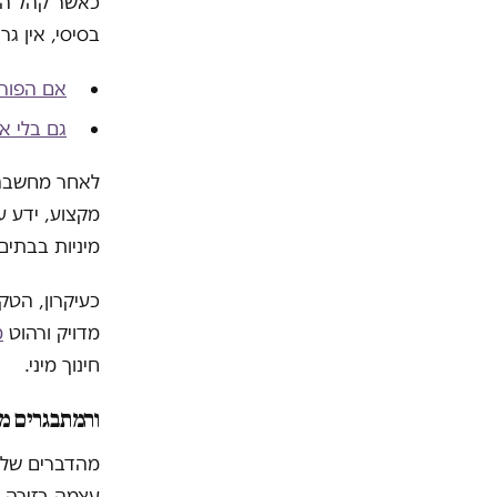
כאשר קהל היע
בסיסי, אין ג
אם הפורנו
גם בלי א
לאחר מחשבה 
מקצוע, ידע ע
מיניות בבתים
כעיקרון, הטקס
מדויק ורהוט
מ
חינוך מיני.
והמתבגרים מ
מהדברים של 
עצמה בזירה ש