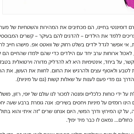
ם דומיננטי בחיינו, הם מכתיבים את המהירות והשטחיות של מער
צריכים ללמד את הילדים – להדגים להם בעיקר – קשרים המבוססי
ות, אי אפשר לגדל ילדים בשלט רחוק של וואטס אפ. מישהו חייב לה
לאכול ארוחות ערב יחד עם הילדים כדי שהם ילמדו שהחיים הם 
שר, על ביחד, אינטימיות היא לא להדליק מדורה וירטואלית בטבל
לטבע ולאסוף עצים ולהרגיש את החום. לחוות את העשן, את הרי
הדרך גם מדי פעם לענות על שאלות קשות (גם על מיניות).
על ידי כוחות כלכליים ומנסה למכור לנו עולם של יופי, רזון, מושל
 הינו רומזים על מיניות ויחסים בשירים: אנה גומרת ברבע שעה י
 על קו המירוץ ודרך המשי, היום אנחנו שרים "זה איתי והוא בתול
חולים… נמאס לו כבר מיד ימין".