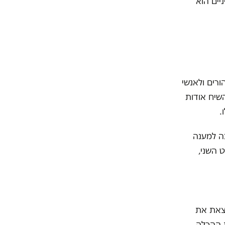
יים הוא
רים ולאנשי
השיח אודות
.
כה למענה
 השני,
צאת את
ת ההכלה