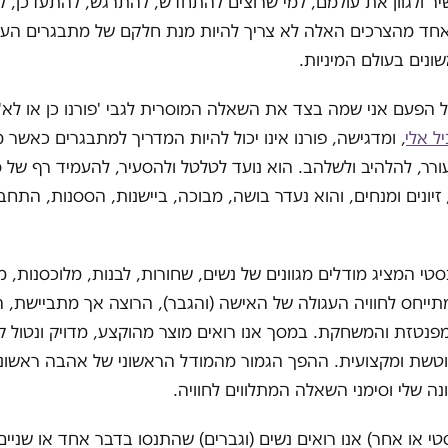
ר ולגוון את עולמם, למי שרוצים להתחדש, להתרגש, להתעדכן, 
 אחד מהצרכים האלה לא צריך להיות מנת חלקם של מתבגרים הע
נים בעולם המיניות.
הפעם אני שמה בצד את השאלה המוסרית לגבי 'פורנו כן או לא'
ל אלי
, ומדגישה, פורנו אינו יכול להיות המדריך למתבגרים כאשר 
רר, להלהיב ולשלהב. הוא נועד לטלטל ולהסעיר, להעמיד רף של 
 זיונים ומנחים, והוא נעדר בושה, מבוכה, ביישנות, הססנות, התח
סטי המציג מודלים מגוונים של נשים, שחורות, לבנות, מלוכסנות, מ
תייחס לחוויה העגולה של האישה (והגבר), הרוצה אך מתביישת,
טזת והמשחקת. במסך אנו רואים מוצר מהוקצע, מדויק ונטול קו
וטשת ומקצועית. ההפך הגמור מהמודל הראשוני של אהבה ראשונה
 שלי וסימני השאלה המתלווים לחוויה.
טי או אחר) אנו רואים נשים (וגברים) שהתנסו בדבר אחד או שניים