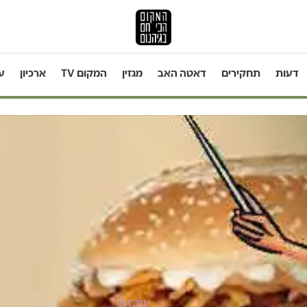
דעות
תחקירים
דאטה האב
מגזין
המקום TV
ארכיון
ע
טור דעה