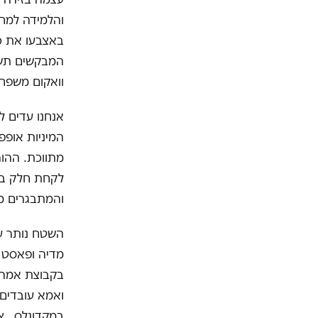
והלמידה למחו
באצבעו את כל
המבקשים תשוב
וואקום משפחת
אנחנו עדים ל
המיניות אופפ
מתווכת. ההור
לקחת חלק בשי
והמתבגרים מ
השטח נותר עם
מדיה ופאסט פ
בקבוצת אמהות
ואמא עובדים 
במקדונלס, צי