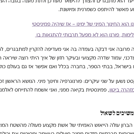
ד הוא מתבגרים והצורך להישאר מעודכן ולתת מענה בגובה העינ
רוע מאשר להיתפס כשמרנית ומיושנת.
 הוא החינוך המיני של ימינו – אז שיהיה פמיניסטי
לימות, פורנו הוא לא מפעל תרבותי להתגאות בו
מרובה אני דבקה בעמדה בה אני מעדיפה להקרין למתבגרים, להו
דכני, עמוד שדרה מקצועי ובעיקר חזון של איך היתי רוצה שיראה 
 בישראל, בבתי הספר, בחברה בכלל ואם אפשר אז גם בעולם כולו
ט נשען על שני עיקרים: פורנוגרפיה וחינוך מיני. הנושא הראשון ז
זהרה ביטון
, פמינסטית בקיאה ממני, ואני אשמח להתייחס לאלמנט
משיכים לשאול
הברון עולה הייאוש האמיתי של אשת מקצוע מעולה מהשטח המו
כוחות חברתיים חזקים ממנה פועלים בעוצמה ומסיטים את יכול