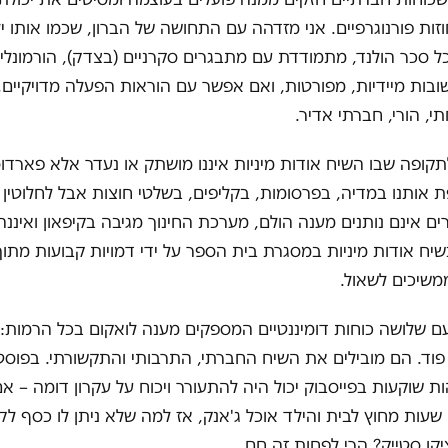
זות פורנוגרפיים. אני מזדהה עם התחושה של הברון, שכמו אותו י
 סכר הולנד, מתמודדת עם מתבגרים סקרניים (בצדק), הורמונליי
ות מיידיות, מפורטות, ואם אפשר עם הוראות הפעלה מדויקיים,
י, הורי, חברתי אדיר.
תקופה שבו השיח אודות מיניות איננו מושתק או נעדר אלא פארדו
ת אותנו במדיה, בפרסומות, בקליפים, בשלטי חוצות אבל לחלוטין 
ים אינם נותנים מענה הולם, מערכת החינוך מגיבה בקיפאון ואיננ
ח אודות מיניות במסגרת בית הספר על ידי דמויות קבועות מתו
משיכים לשאול.
 שלושה כוחות דומיננטיים המספקים מענה לואקום בכל הרמות: 
וד. הם מובילים את השיח החברתי, התרבותי והתקשורתי. בפוסט 
 שוקעות בפייסבוק יכול היה להתעורר ויכוח על עקרון דומה – 
שעות מחוץ לבית והילד אוכל ג'אנק, אז למה שלא ניתן לו כסף לק
קן סטייק? הרי לפחות זה חם.