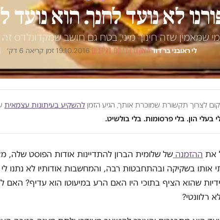
ורנו לא נועד לחנך. הוא נועד ל
מי שמאמין שזה חינוך מיני, בטח גם חושב שמקדונלדס זה 
לי ראובני בר דוד
·
המקום הכי חם בגיהנום
·
19.10.2016
·
זמן קריאה 6 דק׳
מקום לצרוך תקשורת שמוכרת אותך, הגיע הזמן
להשקיע בעיתונות עצמאית
שע
י בעלי הון. בלי פרסומות. בלי בולשיט.
ל את
ההזמנה
של שלומית הברון להתדיינות אודות הפוסט שלה, מ
אותו בשקיקה ובהתחבטות רבה, והמחשבות אודותיו לא נתנו לי מ
יות שהוא הציף בתוכי היו האם הרע במיעוטו הוא עדיף? האם לה
א רלוונטי?