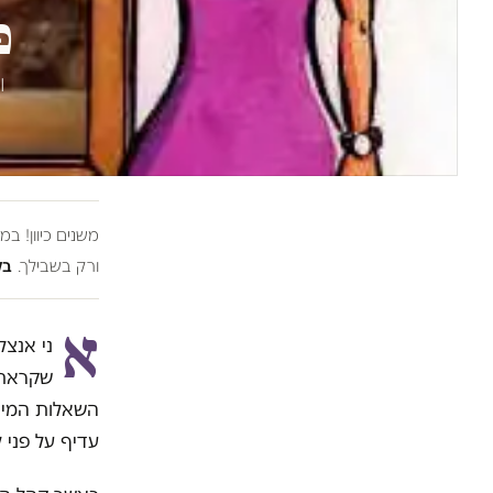
פ
ו
משנים כיוון! ב
ורק בשבילך.
בל
א
ני אנצ
שקראתי 
השאלות המייד
עדיף על פני ל