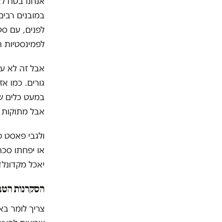
במובנים רבים 
לפנים, עם סט
לפמינסטיות ה
אבל זה לא ע
גורים. כמו א
במעט כלים שהי
אבל מתוקות 
ולגבי פאסט פ
או יפחתו סכר
יאכל מקדונלד
הסקרנות הטבע
צריך לומר באו