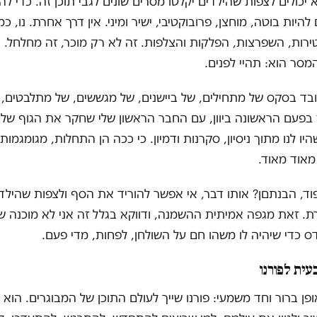
להיות בוטה, מוחצן, פרובוקטיבי, ישיר ומיני. אין דרך אחרת. נו, כמו
ירות, השפרצות, הפלקות והצלפות. זה לא רק מוכר, זה מחלחל. 
מסר הוא: תהיי לפנים.
ובד בסקס של מתחילים, של ביישנים, של מגששים, של מתלבטים,
ז בפעם הראשונה ביוון, עם החבר הראשון שלי שחקר את הגוף שלי 
ו לנו מתוך ניסיון, סקרנות ודמיון. כי ככה הן התחלות, מגומגמות
מאוד מאוד.
וד, הבנתםן? אותו דבר, אי אפשר להוריד את הסף ולצפות שהילדי
ת. זאת מגפה אמיתית ההשמנה, ודווקא בגלל זה אני לא מוכנה ש
ס כדי שיהיה לו משהו חם על השולחן, לפחות, מדי פעם.
ית לפורנו
פן ברור וחד משמעי: פורנו שייך לעולם התוכן של המבוגרים. הוא מ