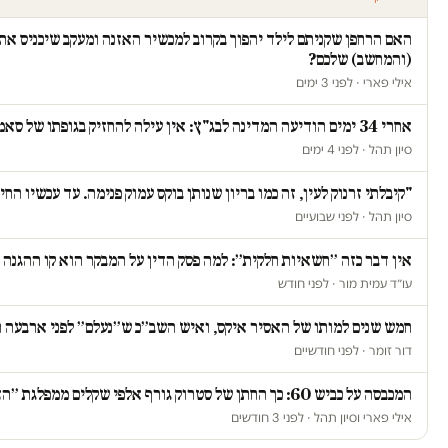
האם הרחפן שקניתם לילד יהפוך בקרוב למכשיר האזנה ומעקב שיכניס א
(והמחשב) שלכם?
אילי פארי · לפני 3 ימים
אחרי 34 ימים הודיעה המדינה לבג"ץ: אין עילה להחזיק בגופתו של סאמי ג'עסוס
סיון תהל · לפני 4 ימים
"קיבלתי זרנוק לעין, זה כמו בריון שנותן בוקס עמוק פנימה. עד עכשיו הח
סיון תהל · לפני שבועיים
אין דבר כזה ״חשאיות חלקית״: למה פסק הדין על המבקר הוא קו ההגנה 
עו״ד עמית מור · לפני חודש
חמש שנים למותו של האסיר איקס, ואיש השב״כ ש״נעלם״ לפני ארבעה 
דור זומר · לפני חודשיים
המכבסה על כביש 60: כך החתן של סטרוק גורף אלפי שקלים ממפלגת ״הציונות הדתית״
אילי פארי וסיון תהל · לפני 3 חודשים