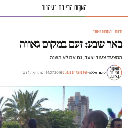
חדשות · דמוקרטיה במשבר
באר שבע: זעם במקום גאווה
המצעד צעוד יצעד, גם אם לא השנה
לינור אללוף
·
·
14.07.2016
·
זמן קריאה 1 דק׳
המקום הכי חם בגיהנום