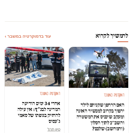
להמשיך לקרוא
עוד בדמוקרטיה במשבר ›
דמוקרטיה במשבר
דמוקרטיה במשבר
אחרי 34 ימים הודיעה
האם הרחפן שקניתם לילד
המדינה לבג"ץ: אין עילה
יהפוך בקרוב למכשיר האזנה
להחזיק בגופתו של סאמי
ומעקב שיכניס את המשטרה
ג'עסוס
והשב״כ לתוך הסלון
(והמחשב) שלכם?
סיון תהל