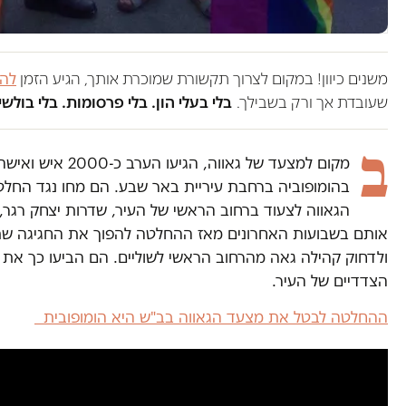
משנים כיוון! במקום לצרוך תקשורת שמוכרת אותך, הגיע הזמן
להש
שעובדת אך ורק בשבילך.
בלי בעלי הון. בלי פרסומות. בלי בולשי
ב
מקום למצעד של גאווה, 
בהומופוביה ברחבת עיריית באר שבע. הם מחו נגד החל
הגאווה לצעוד ברחוב הראשי של העיר, שדרות יצחק רגר, נ
אותם בשבועות האחרונים מאז ההחלטה להפוך את החגיגה שתו
ולדחוק קהילה גאה מהרחוב הראשי לשוליים. הם הביעו כך את 
הצדדיים של העיר.
ההחלטה לבטל את מצעד הגאווה בב"ש היא הומופובית