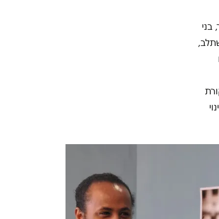
 בני
שתלב,
ורת
וי