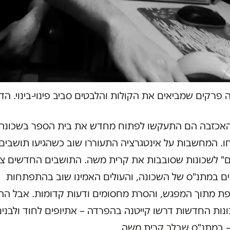
פרקים שמביאים את הקולות והלבטים סביב פינוי-בינוי. הדס 
האכזבה הם התעקשו לפתוח מחדש את בית הספר בשכונה,
ו. המחשבות על אינטגרציה התעוררו שוב כשהגיעו תושבים
ם" לשכונות שסובבות את קרית משה. התושבים החדשים צר
ים במתנ"ס של השכונה, והעולים האמינו שוב בהתפתחות
ת מתוך המפגש, והסרת מחסומים ודעות קדומות. אבל ההו
נות החדשות דרשו קייטנה בהפרדה – אתיופים לחוד ולבני
– במתנ"ס שבלב קרית משה.