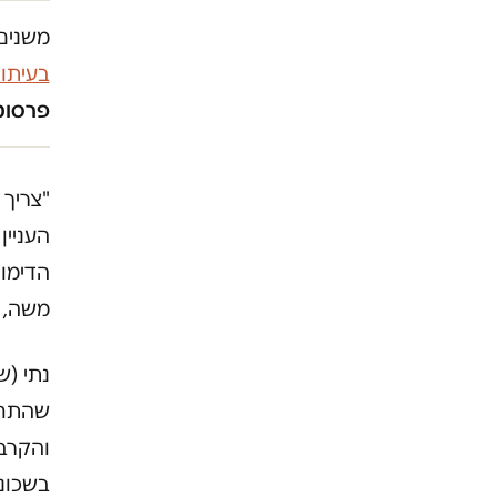
משנים 
בעיתו
פרסומו
"צריך 
העניין
הדימוי
משה, ו
נתי (ש
שהתחת
והקרבה