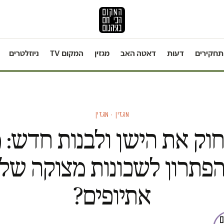
תחקירים
דעות
דאטה האב
מגזין
המקום TV
ניוזלטרים
מגזין · מגזין
וק את הישן ולבנות חדש: 
פתרון לשכונות מצוקה של
אתיופים?