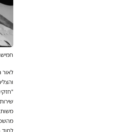
חמישה 
לאור 
והצליח
"חזקי
שירות
משותפ
מהשכו
לחוד 