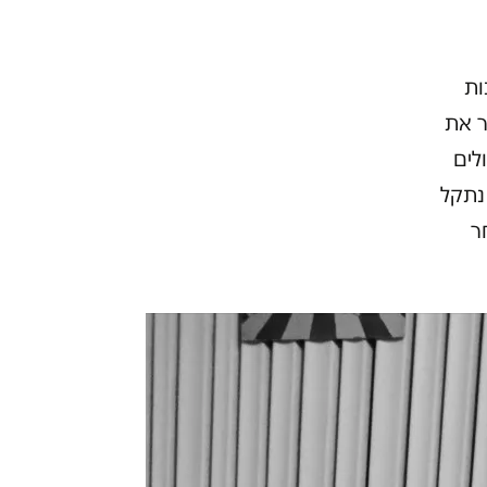
ות
ר את
לים
נתקל
ר