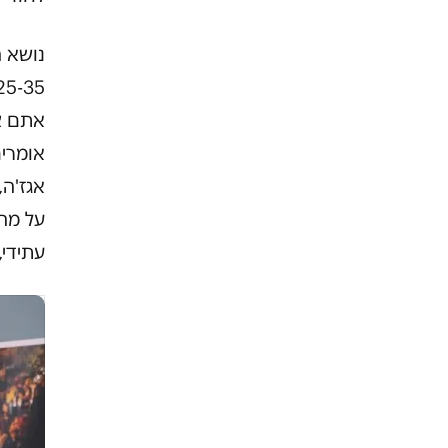
נושא ה
אתם צ
אומרים
אגז'ה,
על מה 
עתידי,