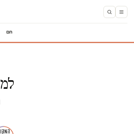
חם
למח
ה