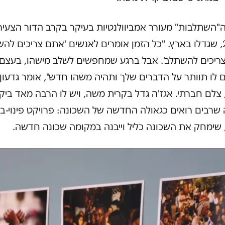
"השתלבות" מעורר אמביוולנטיות בעיקר בקרב הדור הצעיר,
25-35, שגדלו בארץ. "כל הזמן אומרים לאנשים 'אתם צריכים לה
ריכים להשתלב'. אבל ברגע שמחפשים לשלב מישהו, בעצם
 לו תוותר על הדברים שלך ותהיה משהו חדש", אומר גדעון
 צלם חברתי. אגז'ה גדל בקרית משה, ויש לו הרבה מאד ביק
שרבים רואים כגאולה החדשה של השכונה: פרויקט פינוי-בינ
 שימחק את השכונה כליל וייבנה במקומה שכונה חדשה.