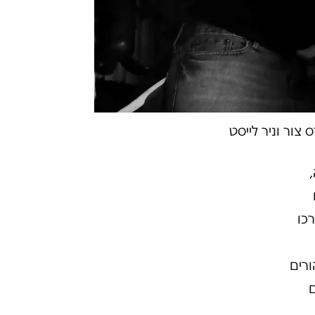
צור וניר לייסט
כו
רים
ם