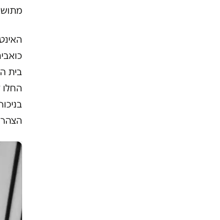
מתושבי
האינטג
כואבים
בית הס
החלו 
בניכור
הצהריי