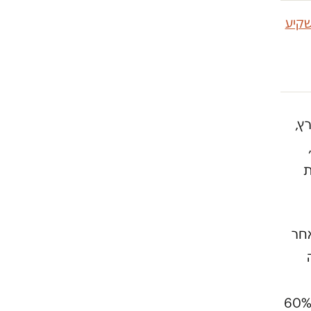
קיע
ץ,
ת
אחר
שכונה של צברים", נתי אומר. הבדל משמעותי מקרית משה, שם 60%