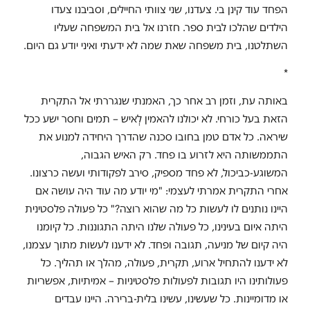
הפחד עוד קינן בי. צעדנו, שני צוותי החיילים, וסביבנו צעדו
הילדים שהלכו לבית ספר. חזרנו אל בית המשפחה שעליו
השתלטנו, בית משפחה שאת שמה לא ידעתי ואיני יודע גם היום.
*
באותה עת, וזמן רב אחר כך, האמנתי שנגררתי אל התקרית
הזאת בעל כורחי. לא יכולנו להאמין לְאיש – תמים וחסר ישע ככל
שיראה. כל אדם טמן בחובו סכנה שהדרך היחידה למנוע את
התממשותה היא לזרוע בו פחד. רק האיש הגבוה,
המשוגע-כביכול, לא פחד מספיק, סירב לפקודותי ועשה כרצונו.
אחרי התקרית אמרתי לעצמי: "מי יודע מה עוד היה עושה אם
היינו נותנים לו לעשות כל מה שהוא רוצה?" כל פעולה פלסטינית
היתה איום בעינינו, כל פעולה שלנו היתה התגוננות. כל קיומנו
היה קיום של מניעה, תגובה ופחד. לא ידענו לעשות מתוך עצמנו,
לא ידענו להתחיל ארוע, תקרית, פעולה, מהלך או תהליך. כל
פעולותינו היו תגובות לפעולות פלסטיניות – אמיתיות, אפשריות
או מדומיינות. כל שעשינו, עשינו בלית-ברירה. היינו עבדים