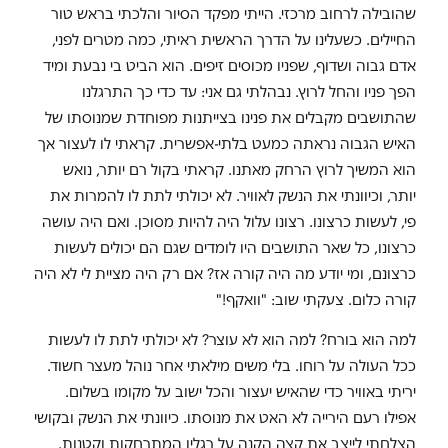
שהובילה לרחוב מרכזי. הייתי מפקד הסיור והלכתי בראש טור
החיילים. כשעלינו על הדרך הראשית ראיתי, כמה מטרים לפני,
אדם גבוה ושדוף, שפניו מכוסים זיפים. הוא הביט בי נבעת ומיד
הפך פניו והחל לרוץ. נבהלתי גם אני: עד כדי כך התרגלנו
שהתושבים מקבלים את פנינו בצייתנות מפוחדת שמנוסתו של
האיש הגבוה נראתה כמעט בלתי-אפשרית. קראתי לו לעצור אך
הוא המשיך לרוץ הרחק מאתנו. קראתי בקול רם יותר, נואש
יותר, וכיוונתי את הנשק לאוויר. לא יכולתי לתת לו להמרות את
פי, לעשות כרצונו. רצונו עלול היה להיות מסוכן. ואם היה עושה
כרצונו, כל שאר התושבים היו לומדים שגם הם יכולים לעשות
כרצונם, ומי יודע מה היה קורה אז? אם רק היה מציית לי לא היה
קורה כלום. צעקתי שוב: "וואקף!"
למה הוא בורח? למה הוא לא עוצר? לא יכולתי לתת לו לעשות
ככל העולה על רוחו. בלי משים מילאתי אחר נוהל מעצר חשוד.
יריתי באוויר כדי שהאיש יעצור והכל ישוב על מקומו בשלום.
אפילו רעם הירייה לא האט את מנוסתו. כיוונתי את הנשק ובקושי
הצלחתי לייצב את קצה הקנה על רגליו המתרחקות וקטֵנות.