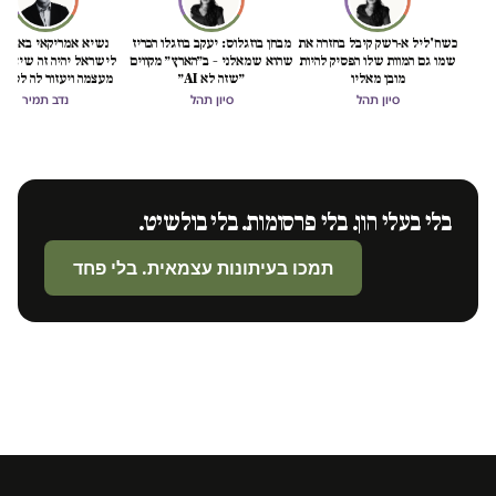
כשח'ליל א-רשק קיבל בחזרה את
מבחן בוזגלוס: יעקב בוזגלו הכריז
נשיא אמריקאי באמת ט
שמו גם המוות שלו הפסיק להיות
שהוא שמאלני – ב״הארץ״ מקווים
לישראל יהיה זה שיציל 
מובן מאליו
״שזה לא AI״
מעצמה ויעזור לה לסיים
הכיבוש
סיון תהל
סיון תהל
נדב תמיר
בלי בעלי הון. בלי פרסומות. בלי בולשיט.
תמכו בעיתונות עצמאית. בלי פחד