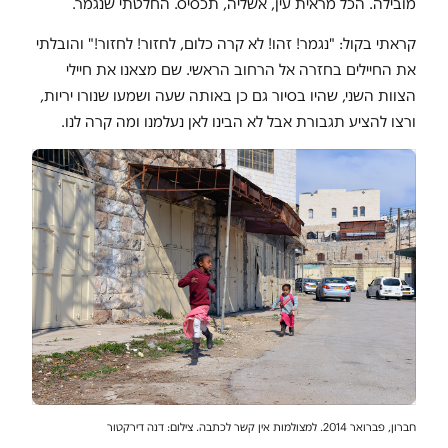
מובילה. הכל מראית עין, אשליה, תכסיס. החלטתי שנגמר.
קראתי בקול: "נגמר! זהו! לא קרה כלום, לחזור! לחזור!" והובלתי
את החיילים בחזרה אל הרחוב הראשי. שם מצאנו את חיילי
הצוות השני, שהיו בסיור גם כן באותה שעה ושמעו שנורו יריות,
ורצו להציע תגבורת אבל לא הבינו לאן נעלמנו ומה קרה לנו.
חברון, פברואר 2014. למצולמות אין קשר לכתבה. צילום: דנה דירקטור