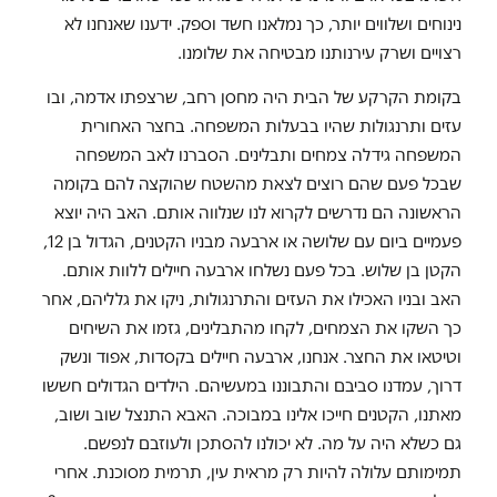
נינוחים ושלווים יותר, כך נמלאנו חשד וספק. ידענו שאנחנו לא
רצויים ושרק עירנותנו מבטיחה את שלומנו.
בקומת הקרקע של הבית היה מחסן רחב, שרצפתו אדמה, ובו
עזים ותרנגולות שהיו בבעלות המשפחה. בחצר האחורית
המשפחה גידלה צמחים ותבלינים. הסברנו לאב המשפחה
שבכל פעם שהם רוצים לצאת מהשטח שהוקצה להם בקומה
הראשונה הם נדרשים לקרוא לנו שנלווה אותם. האב היה יוצא
פעמיים ביום עם שלושה או ארבעה מבניו הקטנים, הגדול בן 12,
הקטן בן שלוש. בכל פעם נשלחו ארבעה חיילים ללוות אותם.
האב ובניו האכילו את העזים והתרנגולות, ניקו את גלליהם, אחר
כך השקו את הצמחים, לקחו מהתבלינים, גזמו את השיחים
וטיטאו את החצר. אנחנו, ארבעה חיילים בקסדות, אפוד ונשק
דרוך, עמדנו סביבם והתבוננו במעשיהם. הילדים הגדולים חששו
מאתנו, הקטנים חייכו אלינו במבוכה. האבא התנצל שוב ושוב,
גם כשלא היה על מה. לא יכולנו להסתכן ולעוזבם לנפשם.
תמימותם עלולה להיות רק מראית עין, תרמית מסוכנת. אחרי