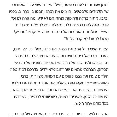
בזמן שאנחנו נבלענו בסמטה, חיילי הצוות השני עצרו אוטובוס
של תלמידים פלסטינים, הוציאו את הנהג וחבטו בו ברחוב, בפניו
ובגבו, מתוך בהלה ודחיפות ופחד. הם לא ידעו מה קרה לנו וכל
אדם נראה להם כסכנה בלתי נסבלת שיש לחסל. התלמידים
הציצו מחלונות האוטובוס אל הנהג המוכה. צעקתי: "מספיק!
נגמר! לחזור! לא קרה כלום!"
הצוות השני חדל ועזב את הנהג. ואז כולנו, חיילי שני הצוותים,
צעדנו חזרה אל בית המשפחה שהיה הבסיס שלנו. בהליכה
חזרה, כשחלפנו שוב על פני כרמי הגפנים, צועדים על הכביש
הסדוק, הבחנתי פתאום שהרחוב מלא ילדים בדרכם לבית ספר.
הילדים צעדו ועל גבם ילקוטים עם דמויות מצוירות: ברבי,
פאוור-ריינג׳רס ומיקי-מאוס. שאלתי את אחד החיילים אם הילדים
היו שם גם כשרדפנו אחר האיש הגבוה, והחייל אמר שכן, שהם
היו שם כל הזמן, כשיריתי באוויר, כשכיוונתי לרגליים, וכשרדפנו
בכל כוחנו אחר האיש.
המשכנו לצעוד, כפות ידי הזיעו סביב ידית האחיזה של הרובה, כי