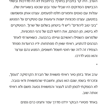
הערב. היה קר בחברון בחורף. ברחובות לא היו מדרכות ובשולי
הכבישים הסדוקים היו שבילי עפר ובוץ שכוסו בשאריות שלג.
עגלות עם סוסים וחמורים חלפו לפעמים. עצרנו אותן ופשפשנו
במטענן. עצרנו מכוניות ישנות ורעועות עם סטיקרים על הפגוש:
"ביבי טוב ליהודים" ו"יש לי ביטחון בשלום של שרון". הסטיקרים
לא ביטאו, מן הסתם, את רחשי לבם של נהגי המכוניות,
שלמראנו השפילו ראשיהם וצייתו בהכנעה. כשאישרתי לאחד
הנהגים להתניע, ראיתי שאין לו מפתחות: ידיו הרועדות מפחד
הצמידו זה לזה שני חוטי חשמל חשופים, המנוע נהם וצרצר
והוא נסע לדרכו.
*
ערב אחד בזמן סיור ראיתי משאית של חברת הקרמיקה "נעמן",
ונזכרתי בשמי, שגם הוא נעמן, וחשבתי שהמשאית ודאי גנובה.
לא הספקתי לסמן לנהג לעצור והמשאית נסעה משם ולא ראיתי
אותה שוב.
באחד מסיורי הבוקר ירדנו מדרך עפר וחצינו כרם גפנים