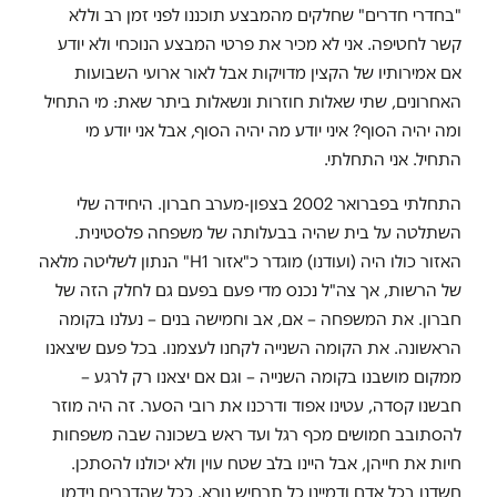
"בחדרי חדרים" שחלקים מהמבצע תוכננו לפני זמן רב וללא
קשר לחטיפה. אני לא מכיר את פרטי המבצע הנוכחי ולא יודע
אם אמירותיו של הקצין מדויקות אבל לאור ארועי השבועות
האחרונים, שתי שאלות חוזרות ונשאלות ביתר שאת: מי התחיל
ומה יהיה הסוף? איני יודע מה יהיה הסוף, אבל אני יודע מי
התחיל. אני התחלתי.
התחלתי בפברואר 2002 בצפון-מערב חברון. היחידה שלי
השתלטה על בית שהיה בבעלותה של משפחה פלסטינית.
האזור כולו היה (ועודנו) מוגדר כ"אזור
H1
" הנתון לשליטה מלאה
של הרשות, אך צה"ל נכנס מדי פעם בפעם גם לחלק הזה של
חברון. את המשפחה – אם, אב וחמישה בנים – נעלנו בקומה
הראשונה. את הקומה השנייה לקחנו לעצמנו. בכל פעם שיצאנו
ממקום מושבנו בקומה השנייה – וגם אם יצאנו רק לרגע –
חבשנו קסדה, עטינו אפוד ודרכנו את רובי הסער. זה היה מוזר
להסתובב חמושים מכף רגל ועד ראש בשכונה שבה משפחות
חיות את חייהן, אבל היינו בלב שטח עוין ולא יכולנו להסתכן.
חשדנו בכל אדם ודמיינו כל תרחיש נורא. ככל שהדברים נידמו