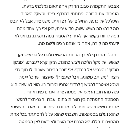
אצבעי התקמרה סביב ההדק אך פתאום נמלכתי בדעתי,
הנמכתי את הרובה ופתחתי במרדף. רצתי ומשקל האפוד
היטלטל על כתפי. החיילים שלי רצו אתי, משני צידי, אבל לא הבינו
מה קרה: מה האיש עשה, מדוע יריתי, לאן אני רץ. אחד מהם
ניסה לדווח בקשר אך לא ידע להסביר במה נתקלנו. גם אני לא
ידעתי מה קורה, אחרי מי אנחנו רצים ולשם מה.
במהלך המרדף לאורך הרחוב הראשי חלפנו על פני איש זקן
שנשען על מקל הליכה ולבש כתונת. הזקן קרא לעברנו: "מג׳נון!
מג׳נון!" והצביע אל הנרדף. אני זוכר בבירור שעניתי לו תוך כדי
ריצה: "משוגע, משוגע, אבל שיעצור!" שיעצור ושהכל ייגמר,
ושלא אצטרך להמשיך לרדוף אחריו ולירות בו. הוא לא עצר. הוא
פנה מהרחוב הראשי אל סמטה צרה ואנחנו פנינו אחריו.
הסמטה התפתלה בין חצרות בתים ועברנו חצר-חצר לחפש
אחריו. חששתי שטומנים לנו מלכודת. שמדובר במארב. חששתי
שהוא נעלם בסמטאות. חשבתי שהוא עלול להסתתר בכל אחת
מהחצרות הללו. לא הכרנו את העיר ולא ידענו לאן הסמטה