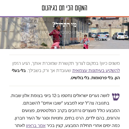
טור דעה
מי התחיל?
יש כל מיני סוגים של חטיפות
עודד נעמן
·
·
29.06.2014
·
זמן קריאה 7 דק׳
המקום הכי חם בגיהנום
משנים כיוון! במקום לצרוך תקשורת שמוכרת אותך, הגיע הזמן
להשקיע בעיתונות עצמאית
שעובדת אך ורק בשבילך.
בלי בעלי
הון. בלי פרסומות. בלי בולשיט.
ש
לושה נערים ישראלים נחטפו ב-12 ביוני בצומת אלון שבות.
בתגובה צה"ל יצא למבצע "שובו אחים" להשבתם.
המבצע כולל מעצרים נרחבים בקרב הפלסטינים, פצועים
והרוגים, בהם ילדים, הרס בתים, וחנויות וסגר על העיר חברון.
כמה ימים אחרי תחילת המבצע, קצין בכיר
אמר בראיון
לאתר