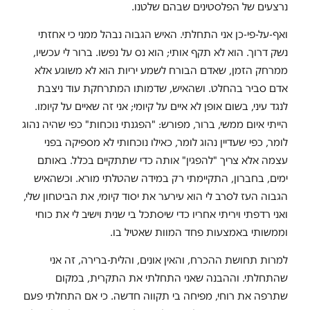
נרצעים של הפלסטינים שבהם שלטנו.
ואף-על-פי-כן אני התחלתי. האיש הגבוה נבהל ממני כי אחזתי
נשק דרוך. הוא לא תקף אותי; הוא נס על נפשו. ברור לי עכשיו,
ממרחק הזמן, שאדם הבורח לשמע יריות הוא לא משוגע אלא
אדם סביר בהחלט. ושהאיש, שדמותו המתרחקת עוד ניצבת
לנגד עיני, בשום אופן לא איים על קיומי; אני זה שאיים על קיומו.
הייתי איום ממשי, ברור, מפורש: "הפגנתי נוכחות" כפי שהיה נהוג
לומר, כפי שעדיין נהוג לומר, כאילו נוכחותי לא מספיקה בפני
עצמה אלא צריך "להפגין" אותה כדי שתתקיים בכלל. באותם
ימים, בחברון, התקיימתי רק במידה שהטלתי מורא. וכשהאיש
הגבוה העז לסרב לי הוא עירער את יסוד קיומי, את הביטחון שלי,
ואני רדפתי ויריתי אחריו כדי שיסתכל בי שנית וישיב לי את כוחי
וממשותי באמצעות פחד המוות שאטיל בו.
למרות תחושת ההכרח, והאין אונים, והלית-ברירה, זה אני
שהתחלתי. וההבנה שאני התחלתי את התקרית, במקום
שתרפה את רוחי, מפיחה בי תקווה חדשה. כי אם התחלתי פעם