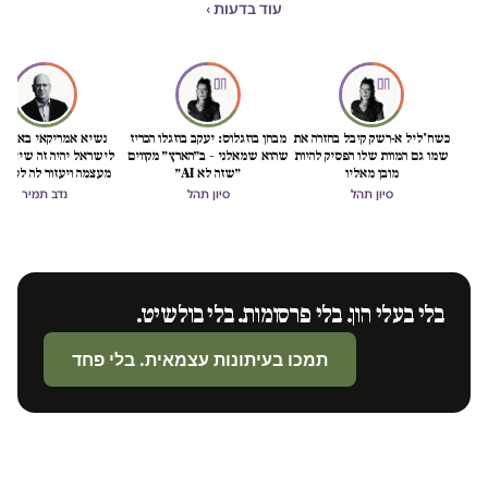
עוד בדעות ›
כשח'ליל א-רשק קיבל בחזרה את
מבחן בוזגלוס: יעקב בוזגלו הכריז
נשיא אמריקאי באמת ט
שמו גם המוות שלו הפסיק להיות
שהוא שמאלני – ב״הארץ״ מקווים
לישראל יהיה זה שיציל 
מובן מאליו
״שזה לא AI״
מעצמה ויעזור לה לסיים
הכיבוש
סיון תהל
סיון תהל
נדב תמיר
בלי בעלי הון. בלי פרסומות. בלי בולשיט.
תמכו בעיתונות עצמאית. בלי פחד