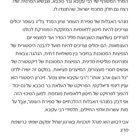
המרד המטורף של רבי עקיבא ובר כוכבא, שבשיא הפרנויה שלו
רצח גם חלק מחכמי ישראל, שהתנגדו לו.
מנהגי האבלות של ספירת העומר וציון המרד בל"ג בעומר יכולים
וצריכים להיות חיסון ללאומיות המזוקקת המוזרקת לכולנו
לוורידים בשלושת השבועות מליל הסדר ועד למוצאי יום
העצמאות. הם יכולים וצריכים להיות מועד להבנה היסטורית של
הנפיצות המסוכנת בחיבור בין משיחיות דתית, הנהגה צבאית
ומנהיגות פוליטית-מדינית, הנפיצות המסוכנת של דיקטטורה של
אנשים חסרי מעצורים, המייצרים מציאות. במקום זה ישירו ילדינו
"כל העם אהב אותו" ו"רבי עקיבא איש צנוע". זיכרון היסטורי הוא
עניין דינמי ודיאלקטי. הפרויקט של העלאת בר כוכבא על נס יכול
להפוך לפרויקט של חיסון ללאומיות מוגזמת. למען הסיכוי הזה
אני דבק במנהגי האבלות ההלכתיים של ספירת העומר, אֵבֶל על
מות עשרות אלפי החיילים, תלמידי רבי עקיבא.
אבי דבוש הוא מנהל תוכניות בארגון שתיל ומקום שמיני ברשימת
מרצ