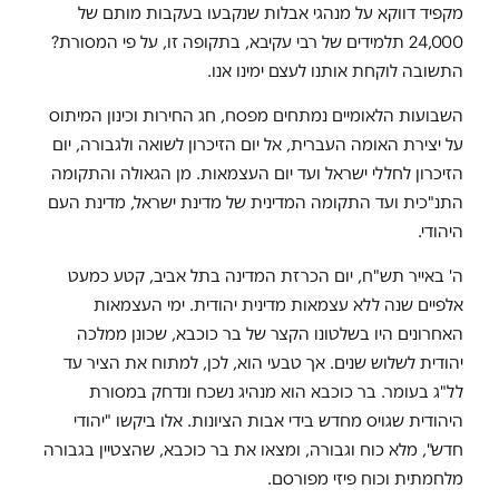
מקפיד דווקא על מנהגי אבלות שנקבעו בעקבות מותם של
24,000 תלמידים של רבי עקיבא, בתקופה זו, על פי המסורת?
התשובה לוקחת אותנו לעצם ימינו אנו.
השבועות הלאומיים נמתחים מפסח, חג החירות וכינון המיתוס
על יצירת האומה העברית, אל יום הזיכרון לשואה ולגבורה, יום
הזיכרון לחללי ישראל ועד יום העצמאות. מן הגאולה והתקומה
התנ"כית ועד התקומה המדינית של מדינת ישראל, מדינת העם
היהודי.
ה' באייר תש"ח, יום הכרזת המדינה בתל אביב, קטע כמעט
אלפיים שנה ללא עצמאות מדינית יהודית. ימי העצמאות
האחרונים היו בשלטונו הקצר של בר כוכבא, שכונן ממלכה
יהודית לשלוש שנים. אך טבעי הוא, לכן, למתוח את הציר עד
לל"ג בעומר. בר כוכבא הוא מנהיג נשכח ונדחק במסורת
היהודית שגויס מחדש בידי אבות הציונות. אלו ביקשו "יהודי
חדש", מלא כוח וגבורה, ומצאו את בר כוכבא, שהצטיין בגבורה
מלחמתית וכוח פיזי מפורסם.