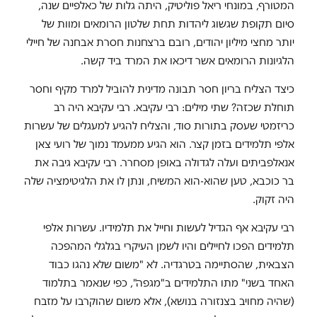
המטורף, במונחי ריאל פוליטיק, היתה גלות של כאלפיים שנה,
סיום תקופת שגשוג ליהדות תחת שלטון הרומאים ומוות של
יותר מחצי מיליון יהודים, רובם ברצחנות חסרת אבחנה של חיילי
הלגיונות הרומאים אשר דיכאו את המרד ביד קשה.
כיצד הצליח בריון חסר תבונה מדינית להוביל למרד מקיף וחסר
תוחלת שכזה? שתי מילים: רבי עקיבא. רבי עקיבא היה רב
כריזמטי שעסק בתורות סוד, והצליח להגיע למעגלים של עשרות
אלפי תלמידים בזמן קצר. הוא הגיע ממעמד נמוך של רועי צאן
אנאלפביתים ועלה לגדולה באופן מסחרר. רבי עקיבא גיבה את
בר כוכבא, טען שהוא-הוא המשיח, ונתן לו את הלגיטימציה שלה
היה זקוק.
רבי עקיבא אף הגדיל לעשות וחייל את תלמידיו. עשרות אלפי
תלמידים הפכו לחיילים והיו לשמן העיקרי בגלגלי המהפכה
הצבאית, שהסתיימה בטרגדיה. לא "משום שלא נהגו כבוד
האחד בשני" מתו התלמידים ב"מגפה", כפי שנאמר בתלמוד
(שהיה מחויב בצנזורה בנושא), אלא משום שהוקרבו על מזבח