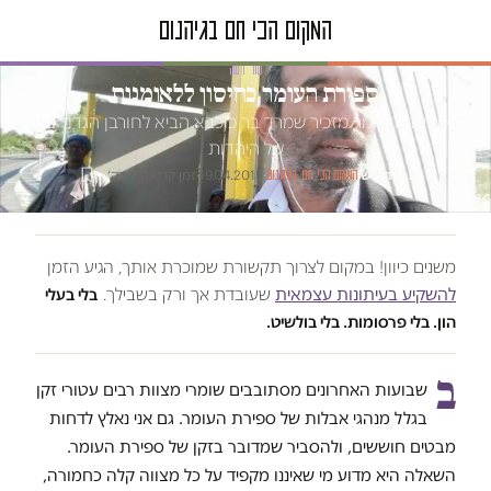
טור דעה
ספירת העומר כחיסון ללאומנות
זקן ספירת העומר מזכיר שמרד בר כוכבא הביא לחורבן הגדול ביותר
של היהדות
אבי דבוש
·
·
19.04.2015
·
זמן קריאה 2 דק׳
המקום הכי חם בגיהנום
משנים כיוון! במקום לצרוך תקשורת שמוכרת אותך, הגיע הזמן
להשקיע בעיתונות עצמאית
שעובדת אך ורק בשבילך.
בלי בעלי
הון. בלי פרסומות. בלי בולשיט.
ב
שבועות האחרונים מסתובבים שומרי מצוות רבים עטורי זקן
בגלל מנהגי אבלות של ספירת העומר. גם אני נאלץ לדחות
מבטים חוששים, ולהסביר שמדובר בזקן של ספירת העומר.
השאלה היא מדוע מי שאיננו מקפיד על כל מצווה קלה כחמורה,