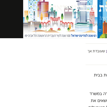
זת יום העצמאות
יה!
 2 דק׳
שעובדת אך
ת בבית
רה במשרד
ושאים את