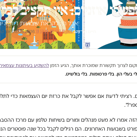
שפו אוזניים: אין תקציב לכר
אבל הי, לקראת שבועות דווקא יה
חיים הר־זהב
·
המקום הכי חם בגיהנום
·
08.05.2016
·
זמן קריאה
במקום לצרוך תקשורת שמוכרת אותך, הגיע הזמן
להשקיע בעיתונות עצמאית
י בעלי הון. בלי פרסומות. בלי בולשיט.
ם. רציתי לדעת אם אפשר לקבל את כרזת יום העצמאות כדי לתלו
פר?".
ה אמרו לא מעט מנהלים ומורים בשיחות טלפון עם מרכז ההסב
ורט בשבועות האחרונים. הם רגילים לקבל בכל שנה פוסטרים הנ