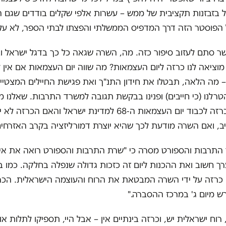
 בזבזנות תקציבית של ממש – עשרות אלפי שקלים בודדים שגם הי
הפוסטר הזה דרך המדפיס הממשלתי והפצתו לבתי הספר, לא עלינ
ר סתם לעזוב סיפור כזה. מה, השרה שגאה כל כך בדגל ישראל ו
מוציאה לנו כרזה ליום העצמאות? מה שווה יום העצמאות אם אין ל
– מה הלאה, תבטלו את חידון התנ"ך ואת פגישת החיילים המצטיינ
טרלנו (כי חייבים) ופנינו בבקשת תגובה למשרד התרבות. שאלנו מ
יצאה השנה כרזה לכבוד יום העצמאות ה-68 למדינת ישראל והאם הכרזה
ב, ואם השרה מודעת לכך שהיא יוצרת דמורליזציה בקרב האזרחים
התרבות והספורט מסרה כי "שרת התרבות והספורט רואה את אירו
 חשוב ואת ההכנות ליום זה כזכות גדולה שנפלה בחלקה. כמו ב
כרזה על ידי השרה המבטאת את הרוח והעוצמה הישראלית. הכר
רש מיום ג' במרכז ההסברה."
רוח ישראלית יש, וכרזה בינתיים אין – אבל היי, תספיקו לתלות או