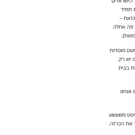
 הישראלים
 תמיד
כזאת –
 וזה אחלה
אות).
 ובלא מעט מוסדות
'ונגל ולהם יש 22 מדינות ולנו יש רק
ת בבית
 אנחנו
ויסט משעשע
ר את הכרזה.