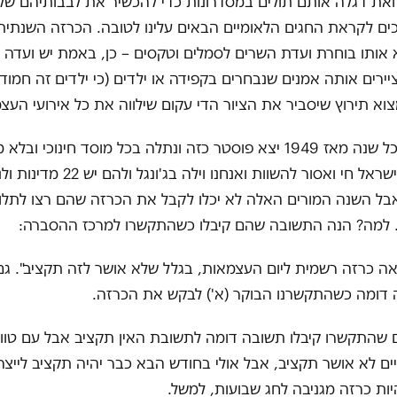
ואת דגלה אותם תולים במסדרונות כדי להכשיר את לבבותיהם של
ים לקראת החגים הלאומיים הבאים עלינו לטובה. הכרזה השנתית
אותו בוחרת ועדת השרים לסמלים וטקסים – כן, באמת יש ועדה 
יירים אותה אמנים שנבחרים בקפידה או ילדים (כי ילדים זה חמוד
וא תירוץ שיסביר את הציור הדי עקום שילווה את כל אירועי העצמ
אז, כאמור, בכל שנה מאז 1949 יצא פוסטר כזה ונתלה בכל מוסד חינוכי
אחרים כי עמישראל חי ואסור להשוות ואנחנו וילה בג
בל השנה המורים האלה לא יכלו לקבל את הכרזה שהם רצו לתלו
למה? הנה התשובה שהם קיבלו כשהתקשרו למרכז ההסברה:
ה כרזה רשמית ליום העצמאות, בגלל שלא אושר לזה תקציב". גם
ה דומה כשהתקשרנו הבוקר (א') לבקש את הכרזה.
 שהתקשרו קיבלו תשובה דומה לתשובת האין תקציב אבל עם טו
ים לא אושר תקציב, אבל אולי בחודש הבא כבר יהיה תקציב לייצ
יות כרזה מגניבה לחג שבועות, למשל.