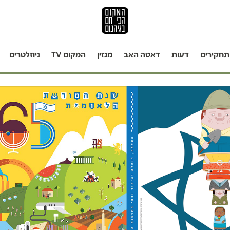
תחקירים
דעות
דאטה האב
מגזין
המקום TV
ניוזלטרים
טור דעה