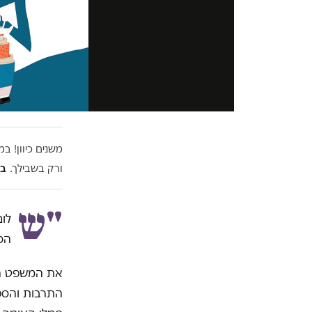
שפ
משנים כיוון! 
ורק בשבילך.
בל
"ש
לו
הס
את המשפט הז
התרבות והספ