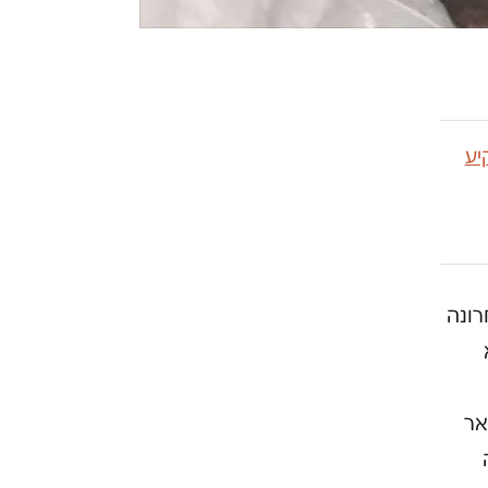
יע
רונה
אר