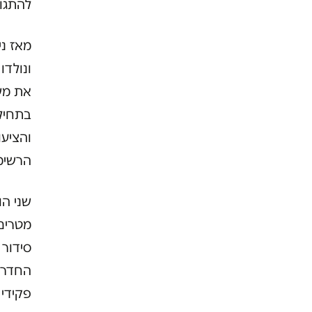
להתגור
מאז ני
ונולדו
את משר
בתחילת
והציעו
הרשימ
מטרים 
סידור 
החדר א
פקידי 