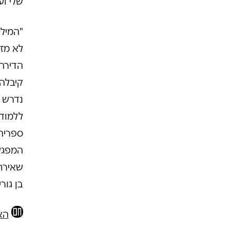
שלי וע
"המילה
לא מזמ
הדירה
קיבלה 
נדרש 
ללמוד 
ספריה
המפגשי
שאירח
בן גוריו
הא