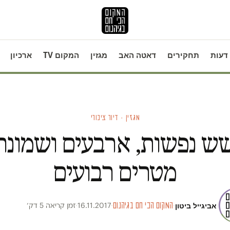
דעות
תחקירים
דאטה האב
מגזין
המקום TV
ארכיון
מגזין · דיור ציבורי
ש נפשות, ארבעים ושמונה
מטרים רבועים
אביגייל ביטון
·
המקום הכי חם בגיהנום
·
16.11.2017
·
זמן קריאה 5 דק׳