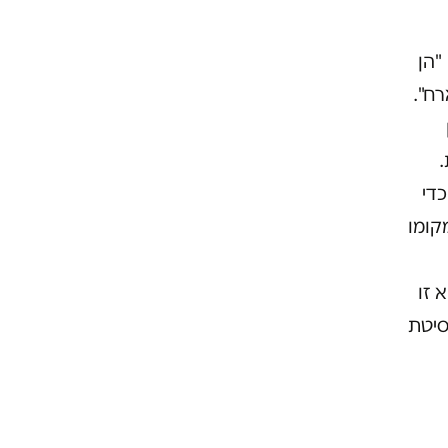
"הן
רח".
.
די
קומו
 זו
סיטת