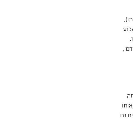
ו),
כנע
.
ם",
זה
אותו
ים גם